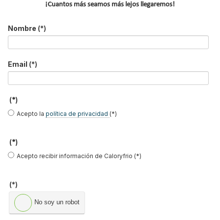
¡Cuantos más seamos más lejos llegaremos!
Acepto la
política de privacidad
.
Nombre
(*)
*
No soy un robot
Email
(*)
Enviar
(*)
Acepto la
política de privacidad
(*)
LO MÁS VISTO
(*)
Acepto recibir información de Caloryfrio (*)
(*)
El precio del pellet vuelve a subir…
No soy un robot