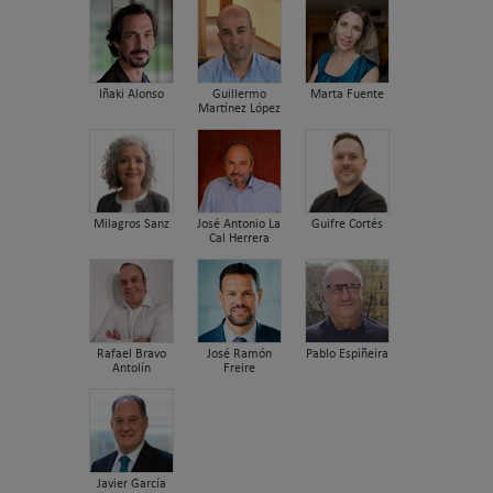
Iñaki Alonso
Guillermo
Marta Fuente
Martínez López
Milagros Sanz
José Antonio La
Guifre Cortés
Cal Herrera
Rafael Bravo
José Ramón
Pablo Espiñeira
Antolín
Freire
Javier García