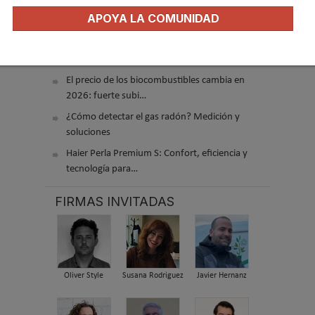
Recuperadores de calor: qué son, cómo
APOYA LA COMUNIDAD
funcionan y cuándo son…
Consejos para ahorrar con el aire
acondicionado
El precio de los biocombustibles cambia en
2026: fuerte subi…
¿Cómo detectar el gas radón? Medición y
soluciones
Haier Perla Premium S: Confort, eficiencia y
tecnología para…
FIRMAS INVITADAS
Oliver Style
Susana Rodriguez
Javier Hernanz