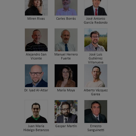
Miren Rivas
Carles Borrás
José Antonio
García Redondo
Alejandro San
Manuel Herrero
José Luis
Vicente
Fuerte
Gutiérrez
Villanueva
Dr. Iyad Al-Attar
María Moya
Alberto Vázquez
Garea
Juan María
Gaspar Martín
Ernesto
Hidalgo Betanzos
Sanguinetti