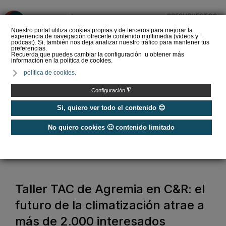
PRESUPUESTOS
❌
Nuestro portal utiliza cookies propias y de terceros para mejorar la
experiencia de navegación ofrecerte contenido multimedia (vídeos y
podcast). Si, también nos deja analizar nuestro tráfico para mantener tus
preferencias.
Recuerda que puedes cambiar la configuración u obtener más
información en la política de cookies.
El XVI Congreso Español
política de cookies.
de Sociología conecta
cohesión social y
◮
Configuración
construcción sos…
Si, quiero ver todo el contenido 😊
No quiero cookies 🙁 contenido limitado
Home
/
Ferias
/
Feria C&R
/
Taller TAC de Agremia en C&R: el futuro de la climatización atrae a más
de 2.000 interesados
Taller TAC de Agremia en C&R: el
futuro de la climatización atrae a
más de 2.000 interesados