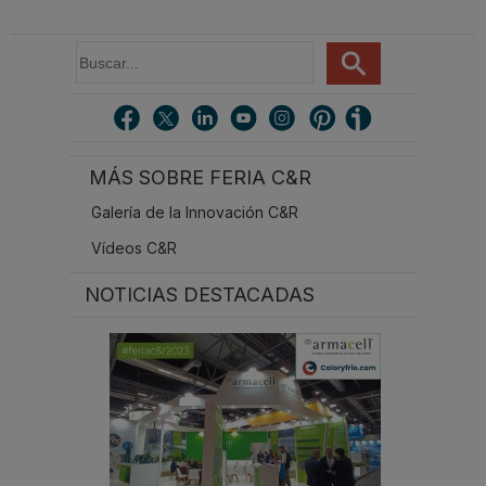
B
u
s
c
a
r
MÁS SOBRE FERIA C&R
.
.
Galería de la Innovación C&R
.
Vídeos C&R
NOTICIAS DESTACADAS