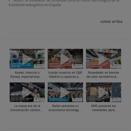
Bosch: el instalador se consolida como el motor estratégico de la
transición energética en España
volver arriba
Keyter, Intarcon y
Isotubi muestra en C&R
Novedades en bomba
Genaq, especialistas en
Madrid su apuesta por
de calor aerotérmicas y
soluciones HVAC&R de
los sistemas de
geotérmicas NIBE en
alta eficiencia en Feria
prensado en acero
Feria C&R 2025
C&R 2025
inoxidable
La nueva era de la
Daikin presenta su
HMS presenta las
climatización sostenible
ecosistema tecnológico
novedades para
Panasonic en Feria C&R
en Feria C&R 2025
integración de aire
25
acondicionado y
aerotermia Intesis en
C&R 2025