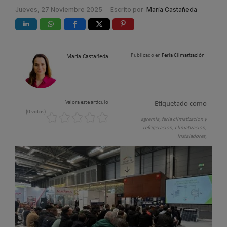
Jueves, 27 Noviembre 2025
Escrito por
María Castañeda
Publicado en
Feria Climatización
María Castañeda
Valora este artículo
Etiquetado como
(0 votos)
agremia,
feria climatizacion y
refrigeracion,
climatización,
instaladores,