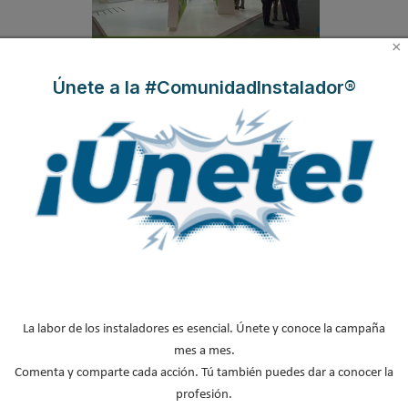
×
Únete a la #ComunidadInstalador®
Suscríbete a
nuestros boletines
Y RECIBE EN TU EMAIL TODA LA
ACTUALIDAD DEL SECTOR
Nombre
*
Apellidos
La labor de los instaladores es esencial. Únete y conoce la campaña
Email
*
mes a mes.
Ocupación
*
Comenta y comparte cada acción. Tú también puedes dar a conocer la
profesión.
*