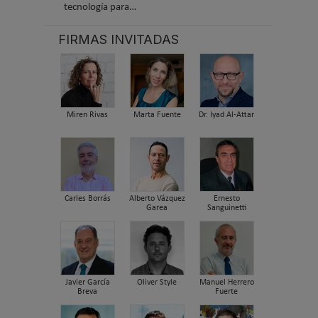
tecnología para…
FIRMAS INVITADAS
Miren Rivas
Marta Fuente
Dr. Iyad Al-Attar
Carles Borrás
Alberto Vázquez
Ernesto
Garea
Sanguinetti
Javier García
Oliver Style
Manuel Herrero
Breva
Fuerte