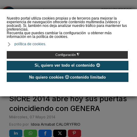
PRESUPUESTOS
❌
Nuestro portal utiliza cookies propias y de terceros para mejorar la
experiencia de navegación ofrecerte contenido multimedia (vídeos y
podcast). Si, también nos deja analizar nuestro tráfico para mantener tus
preferencias.
Recuerda que puedes cambiar la configuración u obtener más
información en la política de cookies.
Las Ferias GENERA y
política de cookies.
MATELEC abren el
registro para visitantes
◮
Configuración
profesionales
Si, quiero ver todo el contenido 😊
No quiero cookies 🙁 contenido limitado
Home
SICRE 2014 abre hoy sus puertas
coincidiendo con GENERA
Miércoles, 07 Mayo 2014
Escrito por
Idoia Arnabat CALORYFRIO