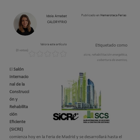
Publicado en
Hemeroteca Ferias
Idoia Arnabat
CALORYFRIO
Valora este artículo
Etiquetado como
(0 votos)
sicre,
rehabilitación energética,
cobertura de eventos,
El
Salón
Internacio
nal de la
Construcci
ón y
Rehabilita
ción
Eficiente
(SICRE)
comienza hoy en la Feria de Madrid y se desarrollará hasta el