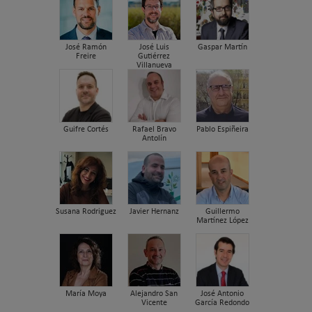
José Ramón
José Luis
Gaspar Martín
Freire
Gutiérrez
Villanueva
Guifre Cortés
Rafael Bravo
Pablo Espiñeira
Antolín
Susana Rodriguez
Javier Hernanz
Guillermo
Martínez López
María Moya
Alejandro San
José Antonio
Vicente
García Redondo