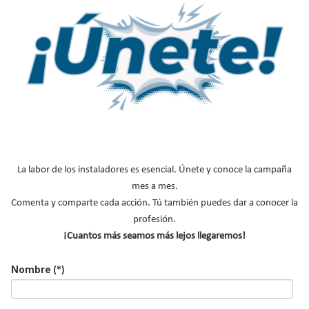
.
.
La labor de los instaladores es esencial. Únete y conoce la campaña
mes a mes.
El Congreso de CONAIF 2026 perfila un
Comenta y comparte cada acción. Tú también puedes dar a conocer la
potente programa de ponencias técnicas
profesión.
¡Cuantos más seamos más lejos llegaremos!
Suscríbete a
nuestros boletines
Nombre
(*)
Y RECIBE EN TU EMAIL TODA LA