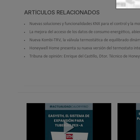
ARTÍCULOS RELACIONADOS
Nuevas soluciones y funcionalidades KNX para el control y la mo
La mejora del acceso de los datos de consumo energético, abie
Nueva Kombi-TRV, la válvula termostática de equilibrado dinám
Honeywell Home presenta su nueva versión del termostato inte
Tribuna de opinión: Enrique del Castillo, Dtor. Técnico de Hone