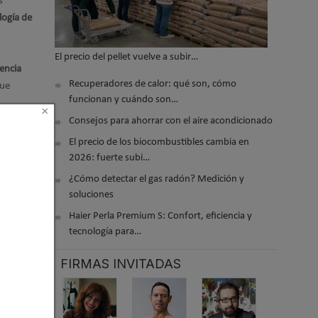
s
logía de
El precio del pellet vuelve a subir…
iencia
Recuperadores de calor: qué son, cómo
que
funcionan y cuándo son…
×
Consejos para ahorrar con el aire acondicionado
El precio de los biocombustibles cambia en
2026: fuerte subi…
¿Cómo detectar el gas radón? Medición y
soluciones
Haier Perla Premium S: Confort, eficiencia y
tecnología para…
lista
cios
FIRMAS INVITADAS
 Medio y
 Nueva