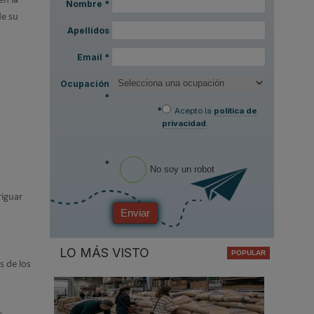
en la
Nombre
*
de su
Apellidos
Email
*
Ocupación
*
*
Acepto la
política de
privacidad
.
*
No soy un robot
riguar
Enviar
LO MÁS VISTO
s de los