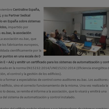
noviembre
Centraline España,
 y su Partner Sedical
do en España sobre sistemas
icios,
impartido por
s
eu.bac, la asociación
La asociación eu.bac, que
de los fabricantes europeos,
lidada científicamente por la
ar puntos en una escala de 0
ón E – AA) y emitir un certificado para los sistemas de automatización y con
basada en la norma EN15232:2014/UNE15232:2014 (Eficiencia energética d
ón, el control y la gestión de los edificios).
do a formar a especialistas de control como auditores eu.bac. Los auditores
el edificio, sino el correcto funcionamiento de la misma. Una vez realizada la
cio lo desea, se remite el informe a la asociación, que lo visará y emitirá una
ica del sistema de automatización y control instalado.