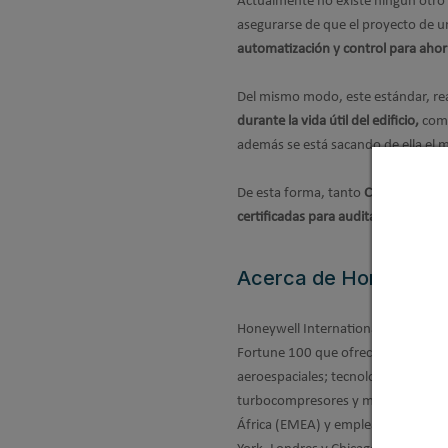
Actualmente no existe ningún otro es
asegurarse de que el proyecto de u
automatización y control para ahor
Del mismo modo, este estándar, real
durante la vida útil del edificio,
comp
además se está sacando de ella el m
De esta forma, tanto
Centraline Es
certificadas para auditar los siste
Acerca de Honeywell
Honeywell International (www.honeyw
Fortune 100 que ofrece sus servicio
aeroespaciales; tecnologías de cont
turbocompresores y materiales espe
África (EMEA) y emplea a 30.000 pe