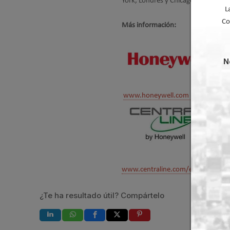
York, Londres y Chicago.
L
Co
Más información:
N
www.honeywell.com
www.centraline.com/es/home/loca
¿Te ha resultado útil? Compártelo