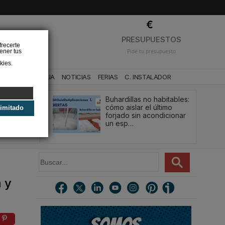
❌
PRESUPUESTOS
frecerte
ener tus
Pide tu presupuesto
kies.
CA
BAÑO Y AGUA
NOTICIAS
FERIAS
C. INSTALADOR
Buhardillas no habitables:
qué le va a
cómo aislar el último
limitado
u
forjado sin acondicionar
estión y…
un esp…
B
u
s
 y
c
a
r
.
.