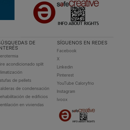
BÚSQUEDAS DE
SÍGUENOS EN REDES
INTERÉS
Facebook
erotermia
X
ire acondicionado split
Linkedin
limatización
Pinterest
stufas de pellets
YouTube Caloryfrio
alderas de condensación
Instagram
ehabilitación de edificios
Ivoox
entilación en viviendas