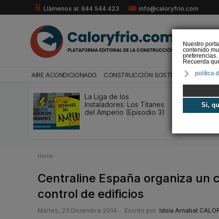
Llámenos al: 944 544 423
info@caloryfrio.com
Nuestro porta
contenido mul
preferencias.
Recuerda que 
política 
AIRE ACONDICIONADO
CONSTRUCCIÓN SOSTENIBLE
ENERGÍ
La Liga de los
Instaladores: Los Titanes
Si, q
del Amperio (Episodio 3)
Home
Centraline España organiza un 
control de edificios
Martes, 23 Diciembre 2014
Escrito por
Idoia Arnabat CALO