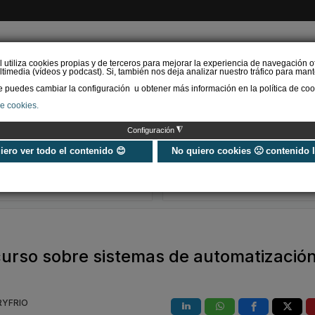
l utiliza cookies propias y de terceros para mejorar la experiencia de navegación o
timedia (vídeos y podcast). Si, también nos deja analizar nuestro tráfico para mant
puedes cambiar la configuración u obtener más información en la política de coo
de cookies.
AS RENOVABLES
CALEFACCIÓN
REFRIGERACIÓN
EFICIENCIA ENERGÉTI
◮
Configuración
Universo Aniversario - Un
Verifactu en
año, muchos momentos
climatización: 
uiero ver todo el contenido 😊
No quiero cookies 🙁 contenido 
exigir la ley a t
programa de g
curso sobre sistemas de automatización
RYFRIO