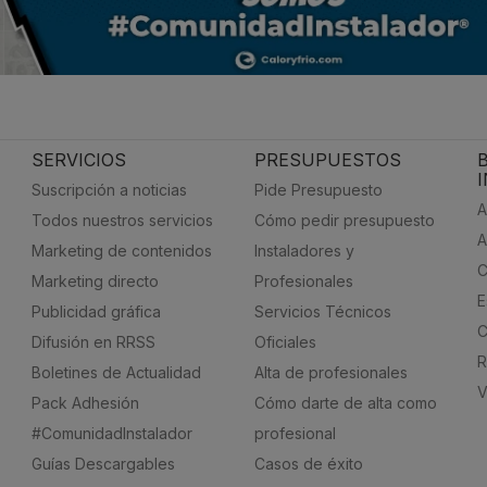
SERVICIOS
PRESUPUESTOS
Suscripción a noticias
Pide Presupuesto
A
Todos nuestros servicios
Cómo pedir presupuesto
A
Marketing de contenidos
Instaladores y
C
Marketing directo
Profesionales
E
Publicidad gráfica
Servicios Técnicos
C
Difusión en RRSS
Oficiales
R
Boletines de Actualidad
Alta de profesionales
V
Pack Adhesión
Cómo darte de alta como
#ComunidadInstalador
profesional
Guías Descargables
Casos de éxito