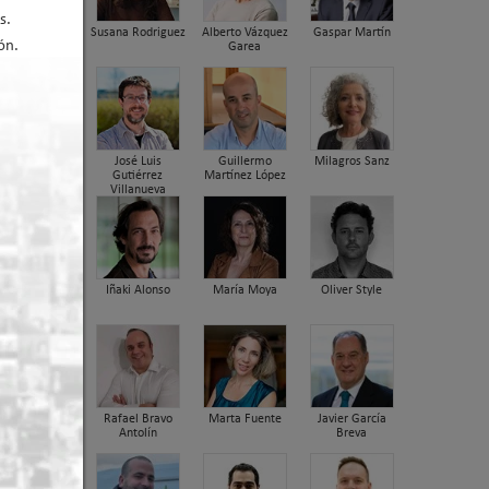
s.
Susana Rodriguez
Alberto Vázquez
Gaspar Martín
ón.
Garea
José Luis
Guillermo
Milagros Sanz
Gutiérrez
Martínez López
Villanueva
Iñaki Alonso
María Moya
Oliver Style
 2021 10:35
Rafael Bravo
Marta Fuente
Javier García
Antolín
Breva