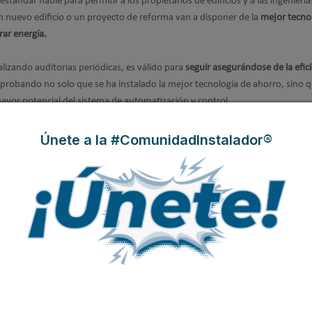
tándar fiable para permitir a los propietarios de edificios y a las ingeniería
n nuevo edificio o un proyecto de reforma van a disponer de la
mejor tecno
rar energía.
izando auditorias periódicas, es válido para
seguir asegurándose de la efic
robando no solo que se ha instalado la mejor tecnología de ahorro, sino 
ayor potencial del sistema de automatización y control.
paña como Sedical quedan habilitadas como las primeras firmas españolas
Únete a la #ComunidadInstalador®
mas de control con la metodología eu.bac.
ell.com) líder en tecnología y fabricación, es una empresa incluida en la 
s diversificados a clientes de todo el mundo, que abarcan productos y servi
rol para edificios, viviendas e industrias, productos de automoción;
ciales. Honeywell opera en más de 35 países de la región Europa, Oriente
rsonas en esta Región. Las acciones de Honeywell cotizan en las bolsas de