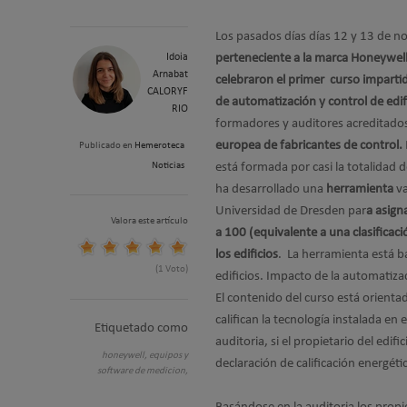
Los pasados días días 12 y 13 de 
Idoia
perteneciente a la marca Honeywell,
Arnabat
celebraron el primer curso imparti
CALORYF
de automatización y control de edif
RIO
formadores y auditores acreditado
europea de fabricantes de control.
Publicado en
Hemeroteca
Noticias
está formada por casi la totalidad 
ha desarrollado una
herramienta
va
Universidad de Dresden par
a asign
Valora este artículo
a 100 (equivalente a una clasificaci
los edificios
. La herramienta está 
(1 Voto)
edificios. Impacto de la automatizaci
El contenido del curso está orienta
califican la tecnología instalada en 
Etiquetado como
auditoria, si el propietario del edifi
honeywell,
equipos y
declaración de calificación energét
software de medicion,