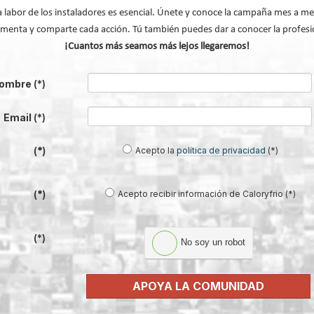
a labor de los instaladores es esencial. Únete y conoce la campaña mes a me
menta y comparte cada acción. Tú también puedes dar a conocer la profesi
¡Cuantos más seamos más lejos llegaremos!
ombre
(*)
Email
(*)
Acepto la
política de privacidad
(*)
(*)
Acepto recibir información de Caloryfrio (*)
(*)
l.html
(*)
No soy un robot
Modificado por última vez enJueves, 15 Abril
APOYA LA COMUNIDAD