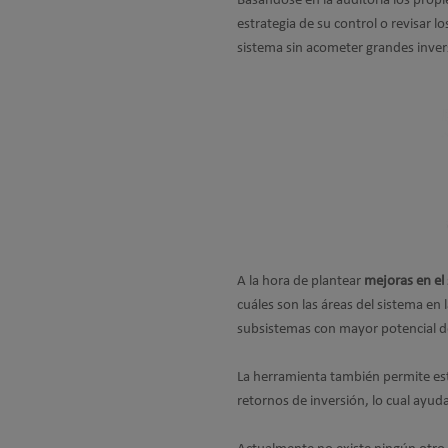
Basándose en la auditoria los propi
estrategia de su control o revisar l
sistema sin acometer grandes inve
A la hora de plantear
mejoras en el 
cuáles son las áreas del sistema en l
subsistemas con mayor potencial 
La herramienta también permite est
retornos de inversión, lo cual ayuda