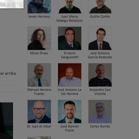
Javier Hernanz
Juan María
Guifre Cortés
Hidalgo Betanzos
Miren Rivas
Ernesto
José Antonio
Sanguinetti
García Redondo
er arriba
Manuel Herrero
José Antonio La
Alejandro San
Fuerte
Cal Herrera
Vicente
Dr. Iyad Al-Attar
José Ramón
Carles Borrás
Freire