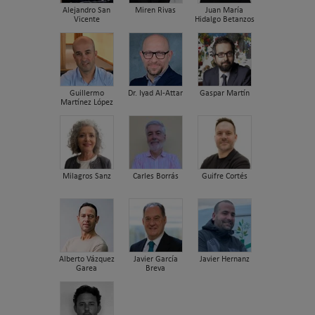
Alejandro San
Miren Rivas
Juan María
Vicente
Hidalgo Betanzos
Guillermo
Dr. Iyad Al-Attar
Gaspar Martín
Martínez López
Milagros Sanz
Carles Borrás
Guifre Cortés
Alberto Vázquez
Javier García
Javier Hernanz
Garea
Breva