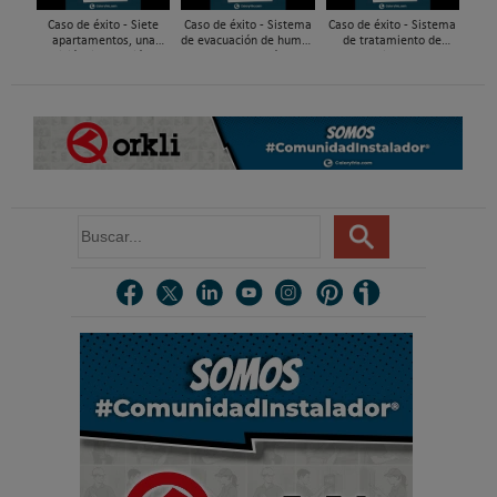
Caso de éxito - Siete
Caso de éxito - Sistema
Caso de éxito - Sistema
apartamentos, una
de evacuación de humos
de tratamiento de
decisión: instalación de
de grupos electrógenos
aguas residuales en un
ACS confortable, flexible
en una fábrica de vidrios
hotel de Málaga
y pens...
e...
B
u
s
c
a
r
.
.
.