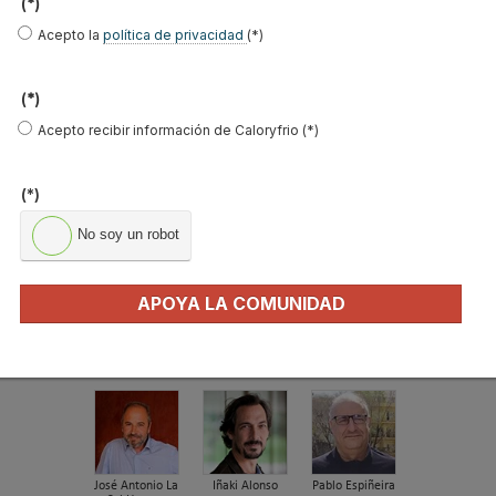
(*)
El precio del pellet vuelve a subir…
Acepto la
política de privacidad
(*)
Recuperadores de calor: qué son, cómo
funcionan y cuándo son…
(*)
Consejos para ahorrar con el aire
Acepto recibir información de Caloryfrio (*)
acondicionado
El precio de los biocombustibles cambia en
(*)
2026: fuerte subi…
No soy un robot
¿Cómo detectar el gas radón? Medición y
soluciones
Haier Perla Premium S: Confort, eficiencia y
APOYA LA COMUNIDAD
tecnología para…
FIRMAS INVITADAS
José Antonio La
Iñaki Alonso
Pablo Espiñeira