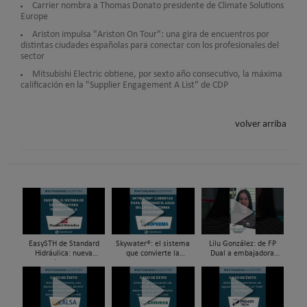
Carrier nombra a Thomas Donato presidente de Climate Solutions
Europe
Ariston impulsa "Ariston On Tour": una gira de encuentros por
distintas ciudades españolas para conectar con los profesionales del
sector
Mitsubishi Electric obtiene, por sexto año consecutivo, la máxima
calificación en la "Supplier Engagement A List" de CDP
volver arriba
EasySTH de Standard
Skywater®: el sistema
Lilu González: de FP
Hidráulica: nueva
que convierte la
Dual a embajadora
generación en sistemas
cubierta en una
#ComunidadInstalador®
de expansión para
infraestructura activa de
| Mecatrónica Industrial
tuberías PEX
gestión del agua...