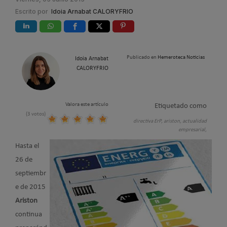
Escrito por
Idoia Arnabat CALORYFRIO
Publicado en
Hemeroteca Noticias
Idoia Arnabat
CALORYFRIO
Valora este artículo
Etiquetado como
(3 votos)
directiva ErP,
ariston,
actualidad
empresarial,
Hasta el
26 de
septiembr
e de 2015
Ariston
continua