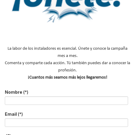
Ocupación
*
*
Acepto la
política de privacidad
.
*
No soy un robot
La labor de los instaladores es esencial. Únete y conoce la campaña
mes a mes.
Comenta y comparte cada acción. Tú también puedes dar a conocer la
Enviar
profesión.
¡Cuantos más seamos más lejos llegaremos!
LO MÁS VISTO
Nombre
(*)
Email
(*)