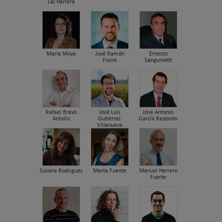
Cal Herrera
María Moya
José Ramón
Ernesto
Freire
Sanguinetti
Rafael Bravo
José Luis
José Antonio
Antolín
Gutiérrez
García Redondo
Villanueva
Susana Rodriguez
Marta Fuente
Manuel Herrero
Fuerte