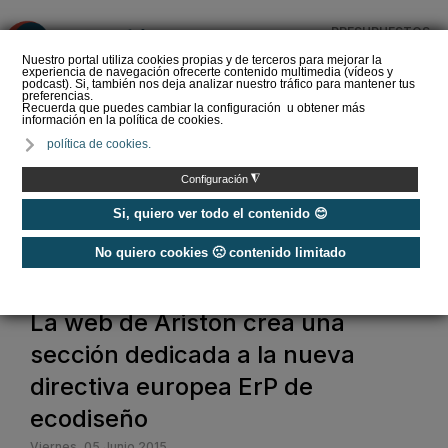
PRESUPUESTOS
❌
Nuestro portal utiliza cookies propias y de terceros para mejorar la
experiencia de navegación ofrecerte contenido multimedia (vídeos y
podcast). Si, también nos deja analizar nuestro tráfico para mantener tus
preferencias.
Recuerda que puedes cambiar la configuración u obtener más
información en la política de cookies.
La Liga de los
política de cookies.
Instaladores: Los Titanes
del Amperio (Episodio 3)
◮
Configuración
Si, quiero ver todo el contenido 😊
No quiero cookies 🙁 contenido limitado
Home
La web de Ariston crea una
sección dedicada a la nueva
directiva europea ErP de
ecodiseño
Viernes, 05 Junio 2015