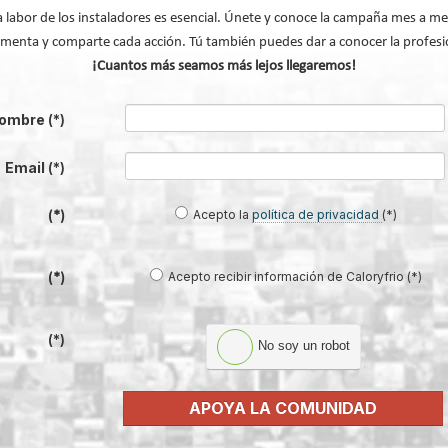
a labor de los instaladores es esencial. Únete y conoce la campaña mes a me
menta y comparte cada acción. Tú también puedes dar a conocer la profesi
¡Cuantos más seamos más lejos llegaremos!
ombre
(*)
Email
(*)
xito - Sistema de evacuación de
Caso de éxito - Sistema de tratamie
e grupos electrógenos en una
aguas residuales en un hotel de Má
Acepto la
política de privacidad
(*)
(*)
fábrica de vidrios e...
Acepto recibir información de Caloryfrio (*)
(*)
(*)
No soy un robot
APOYA LA COMUNIDAD