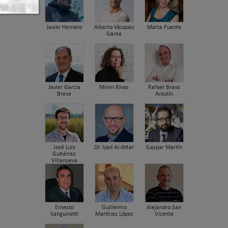
Javier Hernanz
Alberto Vázquez
Marta Fuente
Garea
Javier García
Miren Rivas
Rafael Bravo
Breva
Antolín
José Luis
Dr. Iyad Al-Attar
Gaspar Martín
Gutiérrez
Villanueva
Ernesto
Guillermo
Alejandro San
Sanguinetti
Martínez López
Vicente