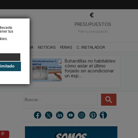
❌
PRESUPUESTOS
frecerte
ener tus
Pide tu presupuesto
kies.
CA
BAÑO Y AGUA
NOTICIAS
FERIAS
C. INSTALADOR
Buhardillas no habitables:
qué le va a
cómo aislar el último
limitado
u
forjado sin acondicionar
estión y…
un esp…
B
u
s
c
a
r
.
.