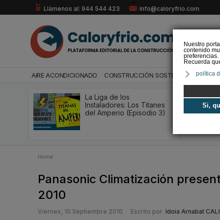
Llámenos al: 944 544 423
info@caloryfrio.com
Nuestro porta
contenido mul
preferencias.
Recuerda que 
política 
AIRE ACONDICIONADO
CONSTRUCCIÓN SOSTENIBLE
ENERGÍ
La Liga de los
Instaladores: Los Titanes
Si, q
del Amperio (Episodio 3)
Home
Panasonic Climatización presente
2010
Viernes, 10 Septiembre 2010
Escrito por
Idoia Arnabat CA