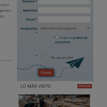
Nombre
*
dores e
Apellidos
geniería
ado,
Email
*
Ocupación
*
*
Acepto la
política de
privacidad
.
*
No soy un robot
 2024 14:20
Enviar
LO MÁS VISTO