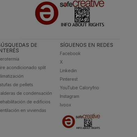
BÚSQUEDAS DE
SÍGUENOS EN REDES
INTERÉS
Facebook
erotermia
X
ire acondicionado split
Linkedin
limatización
Pinterest
stufas de pellets
YouTube Caloryfrio
alderas de condensación
Instagram
ehabilitación de edificios
Ivoox
entilación en viviendas