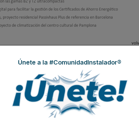
 con las gamas BZ y TZ ultracompactas
al para facilitar la gestión de los Certificados de Ahorro Energético
, proyecto residencial Passivhaus Plus de referencia en Barcelona
oyecto de climatización del centro cultural de Pamplona
volv
Únete a la #ComunidadInstalador®
®: el sistema que convierte la
Lilu González: de FP Dual a embaja
en una infraestructura activa de
#ComunidadInstalador® | Mecatró
gestión del agua...
Industrial