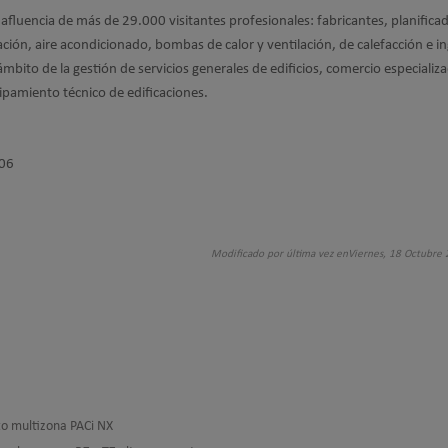
 afluencia de más de 29.000 visitantes profesionales: fabricantes, planifica
ación, aire acondicionado, bombas de calor y ventilación, de calefacción e in
ámbito de la gestión de servicios generales de edificios, comercio especializ
ipamiento técnico de edificaciones.
406
Modificado por última vez enViernes, 18 Octubre
to multizona PACi NX