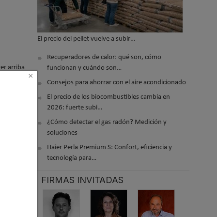
El precio del pellet vuelve a subir…
Recuperadores de calor: qué son, cómo
er arriba
funcionan y cuándo son…
×
Consejos para ahorrar con el aire acondicionado
El precio de los biocombustibles cambia en
2026: fuerte subi…
¿Cómo detectar el gas radón? Medición y
soluciones
Haier Perla Premium S: Confort, eficiencia y
tecnología para…
FIRMAS INVITADAS
dora
nica