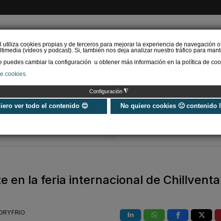
l utiliza cookies propias y de terceros para mejorar la experiencia de navegación o
timedia (vídeos y podcast). Si, también nos deja analizar nuestro tráfico para mant
puedes cambiar la configuración u obtener más información en la política de coo
de cookies.
AS RENOVABLES
CALEFACCIÓN
REFRIGERACIÓN
EFICIENCIA ENERGÉTI
◮
Configuración
Universo Aniversario - Un
Verifactu en
año, muchos momentos
climatización: 
uiero ver todo el contenido 😊
No quiero cookies 🙁 contenido 
exigir la ley a t
programa de g
 en la feria internacional de Chillventa
LORYFRIO