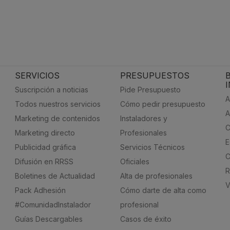
SERVICIOS
PRESUPUESTOS
Suscripción a noticias
Pide Presupuesto
A
Todos nuestros servicios
Cómo pedir presupuesto
A
Marketing de contenidos
Instaladores y
C
Marketing directo
Profesionales
E
Publicidad gráfica
Servicios Técnicos
C
Difusión en RRSS
Oficiales
R
Boletines de Actualidad
Alta de profesionales
V
Pack Adhesión
Cómo darte de alta como
#ComunidadInstalador
profesional
Guías Descargables
Casos de éxito