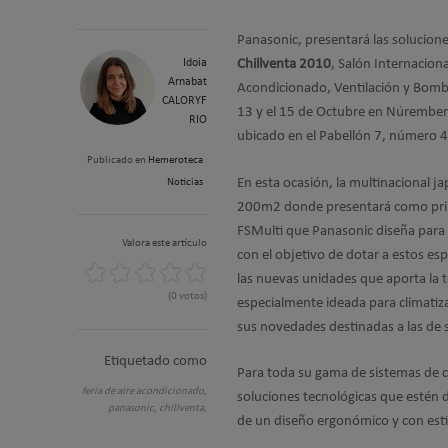
Panasonic, presentará las solucion
Idoia
Chillventa 2010
, Salón Internaciona
Arnabat
Acondicionado, Ventilación y Bomba 
CALORYF
13 y el 15 de Octubre en Núremberg
RIO
ubicado en el Pabellón 7, número 
Publicado en
Hemeroteca
En esta ocasión, la multinacional 
Noticias
200m2 donde presentará como primi
FSMulti que Panasonic diseña para 
Valora este artículo
con el objetivo de dotar a estos es
las nuevas unidades que aporta la t
(0 votos)
especialmente ideada para climatiza
sus novedades destinadas a las de s
Etiquetado como
Para toda su gama de sistemas de c
feria de aire acondicionado,
soluciones tecnológicas que estén d
panasonic,
chillventa,
de un diseño ergonómico y con esti