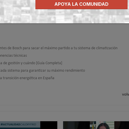
APOYA LA COMUNIDAD
entes de Bosch para sacar el máximo partido a tu sistema de climatización
nencias técnicas
rama de gestión y cuándo [Guía Completa]
a cada sistema para garantizar su máximo rendimiento
la transición energética en España
volv