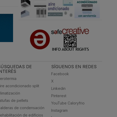
BÚSQUEDAS DE
SÍGUENOS EN REDES
INTERÉS
Facebook
erotermia
X
ire acondicionado split
Linkedin
limatización
Pinterest
stufas de pellets
YouTube Caloryfrio
alderas de condensación
Instagram
ehabilitación de edificios