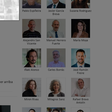
Pablo Espiñeira
Javier García
Susana Rodriguez
Breva
Alejandro San
Manuel Herrero
María Moya
Vicente
Fuerte
Iñaki Alonso
Carles Borrás
José Ramón
Freire
er arriba
Miren Rivas
Milagros Sanz
Rafael Bravo
Antolín