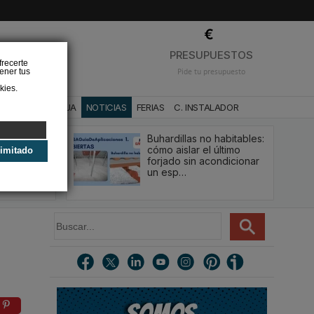
❌
PRESUPUESTOS
frecerte
ener tus
Pide tu presupuesto
kies.
CA
BAÑO Y AGUA
NOTICIAS
FERIAS
C. INSTALADOR
Buhardillas no habitables:
qué le va a
cómo aislar el último
limitado
u
forjado sin acondicionar
estión y…
un esp…
B
u
s
c
a
r
.
.