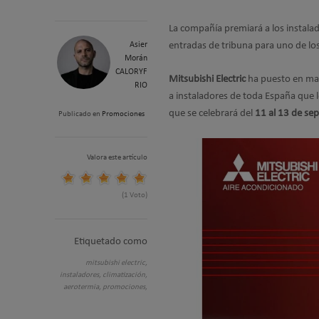
La compañía premiará a los instala
Asier
entradas de tribuna para uno de lo
Morán
CALORYF
Mitsubishi Electric
ha puesto en ma
RIO
a instaladores de toda España que l
que se celebrará del
11 al 13 de se
Publicado en
Promociones
Valora este artículo
(1 Voto)
Etiquetado como
mitsubishi electric,
instaladores,
climatización,
aerotermia,
promociones,