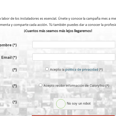
mpulsando la adopción de tecnologías de climatización y aerotermia de la más
ar el confort, reducir el consumo energético y avanzar hacia edificios más
a labor de los instaladores es esencial. Únete y conoce la campaña mes a me
menta y comparte cada acción. Tú también puedes dar a conocer la profesi
oción, los instaladores pueden acceder a la plataforma habilitada por Mits
¡Cuantos más seamos más lejos llegaremos!
a a través de los canales de atención específicos de la campaña.
ombre
(*)
mitsubishielectric.es
Email
(*)
matización y aerotermia de Mitsubishi Electric:
Acepto la
política de privacidad
(*)
(*)
Acepto recibir información de Caloryfrio (*)
(*)
n
(*)
No soy un robot
Modificado por última vez enMartes, 16 Junio