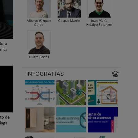
Alberto Vázquez
Gaspar Martín
Juan María
Garea
Hidalgo Betanzos
dora
nica
Guifre Cortés
INFOGRAFÍAS
nto de
laga