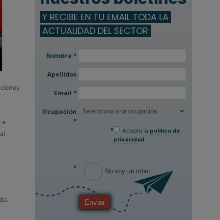
Y RECIBE EN TU EMAIL TODA LA
ACTUALIDAD DEL SECTOR
Nombre
*
Apellidos
uciones
Email
*
Ocupación
*
 a
*
Acepto la
política de
al
privacidad
.
*
No soy un robot
da.
Enviar