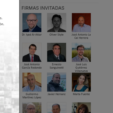
 alta
FIRMAS INVITADAS
s.
ón.
ubishi
Dr. Iyad Al-Attar
Oliver Style
José Antonio La
Cal Herrera
José Antonio
Ernesto
José Luis
García Redondo
Sanguinetti
Gutiérrez
Villanueva
Guillermo
Javier Hernanz
Marta Fuente
Martínez López
 2026 10:52