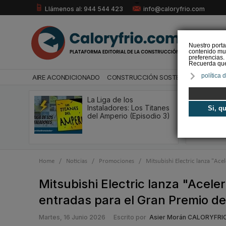
Llámenos al: 944 544 423
info@caloryfrio.com
Nuestro porta
contenido mul
preferencias.
Recuerda que 
política 
AIRE ACONDICIONADO
CONSTRUCCIÓN SOSTENIBLE
ENERGÍ
La Liga de los
Instaladores: Los Titanes
Si, q
del Amperio (Episodio 3)
Home
/
Noticias
/
Promociones
/
Mitsubishi Electric lanza "A
Mitsubishi Electric lanza "Acel
entradas para el Gran Premio de
Martes, 16 Junio 2026
Escrito por
Asier Morán CALORYFRI