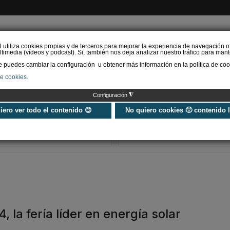
l utiliza cookies propias y de terceros para mejorar la experiencia de navegación o
timedia (vídeos y podcast). Si, también nos deja analizar nuestro tráfico para mant
puedes cambiar la configuración u obtener más información en la política de coo
de cookies.
AS RENOVABLES
CALEFACCIÓN
REFRIGERACIÓN
EFICIENCIA ENERGÉTI
◮
Configuración
Aerotermia y certificación
Ayudas y subv
energética: adiós a la
para aerotermi
uiero ver todo el contenido 😊
No quiero cookies 🙁 contenido 
dieta que solo contaba
¿Cómo agilizar 
caloría…
 la fería líder en energía solar