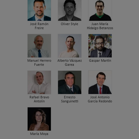
José Ramón
Oliver Style
Juan María
Freire
Hidalgo Betanzos
Manuel Herrero
Alberto Vázquez
Gaspar Martín
Fuerte
Garea
Rafael Bravo
Ernesto
José Antonio
Antolín
Sanguinetti
García Redondo
María Moya