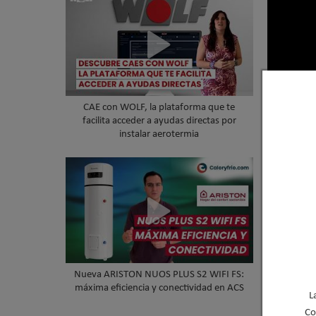
CAE con WOLF, la plataforma que te
Nueva 
facilita acceder a ayudas directas por
HVA
instalar aerotermia
Nueva ARISTON NUOS PLUS S2 WIFI FS:
De Dietri
máxima eficiencia y conectividad en ACS
d
L
Co