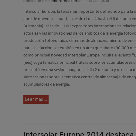
Publicado en
Hemeroteca Ferias
03 Jun 2014
Intersolar Europe, la feria más importante del mundo para la in
abre de nuevo sus puertas desde el día 4 hasta el 6 de junio en
(Alemania). Más de 1.100 expositores internacionales relacio
actuales y las innovaciones de los ámbitos de la energía fotovo
producción fotovoltaica, sistemas de almacenamiento de ener
para calefacción se reunirán en un área que abarca 90.000 me
como principal novedad Intersolar Europe incluirá el evento "E
(ees) cuya temática principal tratará sobre los acumuladores d
presentó en una sesión inaugural el día 2 de junio y ofrecerá d
siete sesiones sobre la temática central de almacenaje de energ
acumuladores de energía.
Leer más ...
Intersolar Europe 2014 destaca 