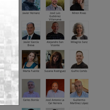
Javier Hernanz
José Luis
Miren Rivas
Gutiérrez
Villanueva
Javier García
Alejandro San
Milagros Sanz
Breva
Vicente
Marta Fuente
Susana Rodriguez
Guifre Cortés
Carles Borrás
José Antonio La
Guillermo
Cal Herrera
Martínez López