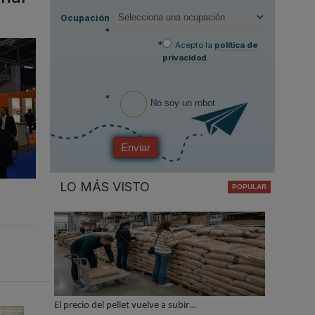
Ocupación
*
*
Acepto la
política de
privacidad
.
*
No soy un robot
Enviar
LO MÁS VISTO
El precio del pellet vuelve a subir…