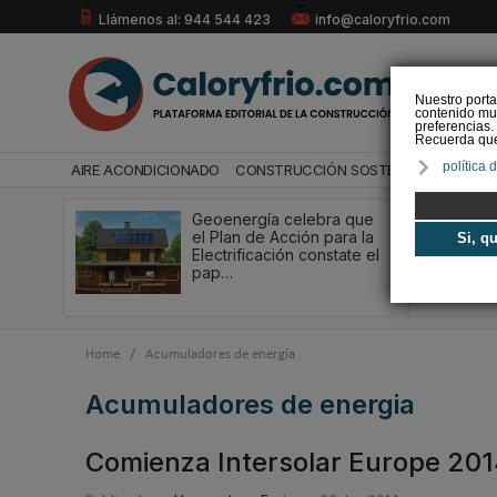
Llámenos al: 944 544 423
info@caloryfrio.com
Nuestro porta
contenido mul
preferencias.
Recuerda que 
política 
AIRE ACONDICIONADO
CONSTRUCCIÓN SOSTENIBLE
ENERGÍ
Geoenergía celebra que
el Plan de Acción para la
Si, q
Electrificación constate el
pap…
Home
/
Acumuladores de energía
acumuladores de energia
Comienza Intersolar Europe 2014,