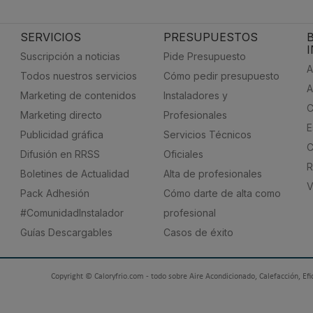
SERVICIOS
PRESUPUESTOS
Suscripción a noticias
Pide Presupuesto
A
Todos nuestros servicios
Cómo pedir presupuesto
A
Marketing de contenidos
Instaladores y
C
Marketing directo
Profesionales
E
Publicidad gráfica
Servicios Técnicos
C
Difusión en RRSS
Oficiales
R
Boletines de Actualidad
Alta de profesionales
V
Pack Adhesión
Cómo darte de alta como
#ComunidadInstalador
profesional
Guías Descargables
Casos de éxito
Copyright © Caloryfrio.com - todo sobre Aire Acondicionado, Calefacción, Efi