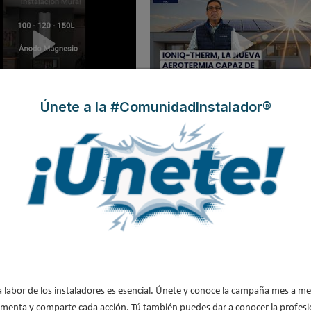
Únete a la #ComunidadInstalador®
gama AQUATHERM de Hyundai
IONIQ-THERM de HYUNDAI, la nue
C de aerotermia para ACS
aerotermia capaz de funcionar hasta 
98% con energía solar
ch nos muestra su nueva bomba
Pulso al Mercado de la Aerotermia: 
e calor ALEZIO M R290
expertos analizan su futuro
a labor de los instaladores es esencial. Únete y conoce la campaña mes a me
menta y comparte cada acción. Tú también puedes dar a conocer la profesi