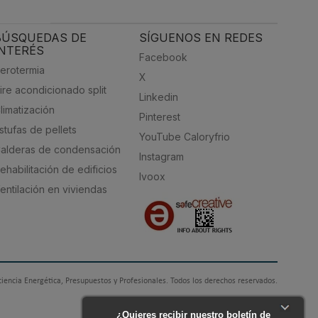
BÚSQUEDAS DE
SÍGUENOS EN REDES
INTERÉS
Facebook
erotermia
X
ire acondicionado split
Linkedin
limatización
Pinterest
stufas de pellets
YouTube Caloryfrio
alderas de condensación
Instagram
ehabilitación de edificios
Ivoox
entilación en viviendas
ciencia Energética, Presupuestos y Profesionales. Todos los derechos reservados.