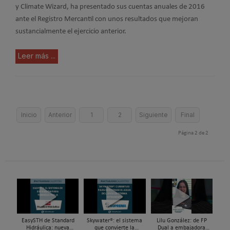
y Climate Wizard, ha presentado sus cuentas anuales de 2016
ante el Registro Mercantil con unos resultados que mejoran
sustancialmente el ejercicio anterior.
Leer más ...
Inicio
Anterior
1
2
Siguiente
Final
Página 2 de 2
EasySTH de Standard
Skywater®: el sistema
Lilu González: de FP
Hidráulica: nueva
que convierte la
Dual a embajadora