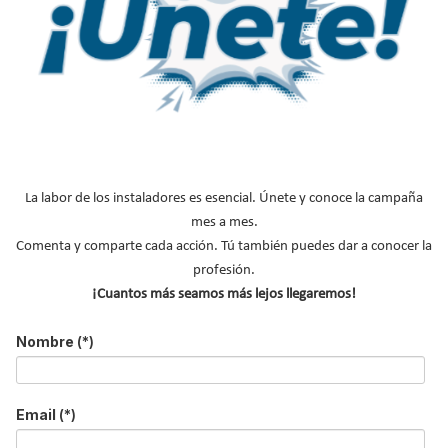
La labor de los instaladores es esencial. Únete y conoce la campaña
mes a mes.
Comenta y comparte cada acción. Tú también puedes dar a conocer la
Por tercer año consecutivo, Estercuel, un municipio turolense,
profesión.
será foco de atención de la unidad especializada en dinosaurios,
¡Cuantos más seamos más lejos llegaremos!
de la Universidad de Zaragoza, quien reanudará sus tareas de
excavación del
yacimiento de dinosaurios localizado en el
Nombre
(*)
Barranco del Hocino
de esta localidad, entre los días 20 y 25 de
agosto.
Email
(*)
Leer más ...