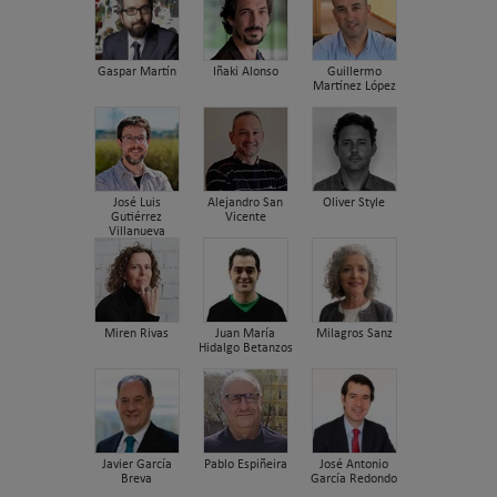
Gaspar Martín
Iñaki Alonso
Guillermo
Martínez López
José Luis
Alejandro San
Oliver Style
Gutiérrez
Vicente
Villanueva
Miren Rivas
Juan María
Milagros Sanz
Hidalgo Betanzos
Javier García
Pablo Espiñeira
José Antonio
Breva
García Redondo