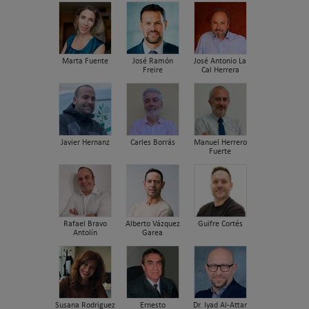
Marta Fuente
José Ramón
José Antonio La
Freire
Cal Herrera
Javier Hernanz
Carles Borrás
Manuel Herrero
Fuerte
Rafael Bravo
Alberto Vázquez
Guifre Cortés
Antolín
Garea
Susana Rodriguez
Ernesto
Dr. Iyad Al-Attar