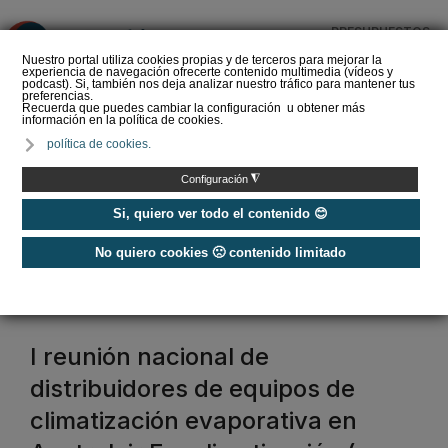
PRESUPUESTOS
❌
Nuestro portal utiliza cookies propias y de terceros para mejorar la
experiencia de navegación ofrecerte contenido multimedia (vídeos y
podcast). Si, también nos deja analizar nuestro tráfico para mantener tus
preferencias.
Recuerda que puedes cambiar la configuración u obtener más
información en la política de cookies.
La Liga de los
política de cookies.
Instaladores: Los Titanes
del Amperio (Episodio 3)
◮
Configuración
Si, quiero ver todo el contenido 😊
No quiero cookies 🙁 contenido limitado
Home
/
Etiquetas
/
Australair Ecoclimatización
Australair Ecoclimatización
I reunión nacional de
distribuidores de equipos de
climatización evaporativa en