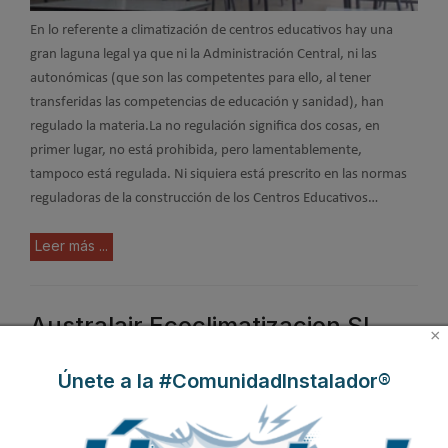
En lo referente a climatización de centros educativos hay una
gran laguna legal ya que ni la Administración Central, ni las
autonómicas (que son las competentes para ello, al tener
transferidas las competencias de educación y sanidad), han
regulado la materia.La no regulación significa dos cosas, en
primer lugar, no está prohibida, pero lamentablemente,
tampoco está regulada. Ni siquiera está prescrito en las normas
reguladoras de la construcción de los Centros Educativos…
Leer más ...
Australair Ecoclimatizacion SL
×
patrocina la excavación de
Únete a la #ComunidadInstalador®
dinosaurios en Teruel
Publicado en
Hemeroteca Noticias
22 Ago 2017