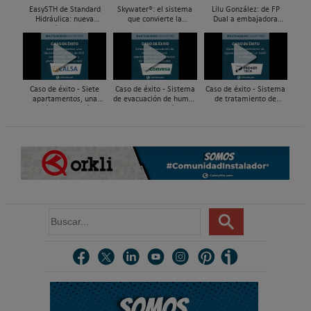
EasySTH de Standard
Skywater®: el sistema
Lilu González: de FP
Hidráulica: nueva
que convierte la
Dual a embajadora
generación en sistemas
cubierta en una
#ComunidadInstalador®
de expansión para
infraestructura activa de
| Mecatrónica Industrial
tuberías PEX
gestión del agua...
Caso de éxito - Siete
Caso de éxito - Sistema
Caso de éxito - Sistema
apartamentos, una
de evacuación de humos
de tratamiento de
decisión: instalación de
de grupos electrógenos
aguas residuales en un
ACS confortable, flexible
en una fábrica de vidrios
hotel de Málaga
y pens...
e...
B
u
s
c
a
r
.
.