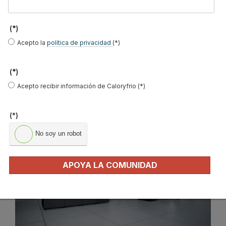
Leer más ...
(*)
Viessmann lanza la nueva
Acepto la
política de privacidad
(*)
generación de calderas medianas
(*)
de condensación a gas
Acepto recibir información de Caloryfrio (*)
Publicado en
Calderas
28 Jun 2024
(*)
No soy un robot
APOYA LA COMUNIDAD