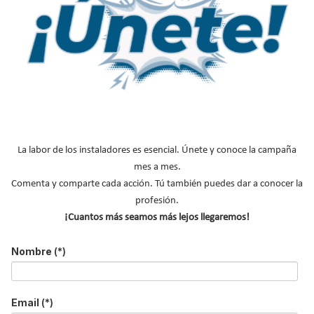
Bosch
Publicado en
Calderas
23 Sep 2024
La labor de los instaladores es esencial. Únete y conoce la campaña
mes a mes.
Comenta y comparte cada acción. Tú también puedes dar a conocer la
profesión.
¡Cuantos más seamos más lejos llegaremos!
La
caldera mural de condensación 1200 W marca Bosch
, es un
Nombre
(*)
equipo de calefacción que combina la máxima eficiencia en un
tamaño compacto para cubrir las necesidades de confort en el
hogar.
Email
(*)