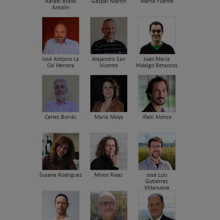
Rafael Bravo
Gaspar Martín
Marta Fuente
Antolín
José Antonio La
Alejandro San
Juan María
Cal Herrera
Vicente
Hidalgo Betanzos
Carles Borrás
María Moya
Iñaki Alonso
Susana Rodriguez
Miren Rivas
José Luis
Gutiérrez
Villanueva