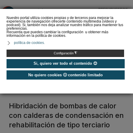
PRESUPUESTOS
❌
Nuestro portal utiliza cookies propias y de terceros para mejorar la
experiencia de navegación ofrecerte contenido multimedia (vídeos y
podcast). Si, también nos deja analizar nuestro tráfico para mantener tus
preferencias.
Recuerda que puedes cambiar la configuración u obtener más
información en la política de cookies.
La Liga de los
política de cookies.
Instaladores: Los Titanes
del Amperio (Episodio 3)
◮
Configuración
Si, quiero ver todo el contenido 😊
No quiero cookies 🙁 contenido limitado
Home
/
Etiquetas
/
calderas de condensación
calderas de condensación
Hibridación de bombas de calor
con calderas de condensación en
rehabilitación de tipo terciario