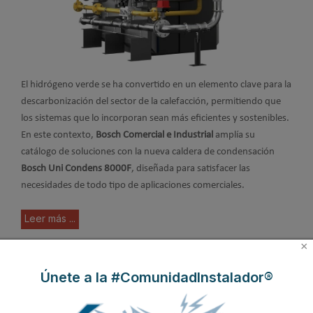
El hidrógeno verde se ha convertido en un elemento clave para la
descarbonización del sector de la calefacción, permitiendo que
los sistemas que lo incorporan sean más eficientes y sostenibles.
En este contexto,
Bosch Comercial e Industrial
amplía su
catálogo de soluciones con la nueva caldera de condensación
Bosch Uni Condens 8000F
, diseñada para satisfacer las
necesidades de todo tipo de aplicaciones comerciales.
Leer más ...
×
Condens 1200 W: la caldera
Únete a la #ComunidadInstalador®
compacta y eficiente de Junkers