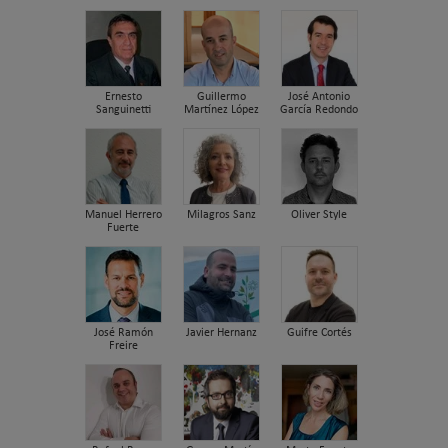
Ernesto
Guillermo
José Antonio
Sanguinetti
Martínez López
García Redondo
Manuel Herrero
Milagros Sanz
Oliver Style
Fuerte
José Ramón
Javier Hernanz
Guifre Cortés
Freire