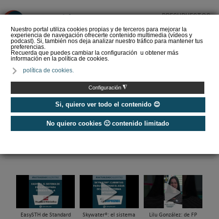
PRESUPUESTOS
❌
Nuestro portal utiliza cookies propias y de terceros para mejorar la
experiencia de navegación ofrecerte contenido multimedia (vídeos y
podcast). Si, también nos deja analizar nuestro tráfico para mantener tus
preferencias.
Recuerda que puedes cambiar la configuración u obtener más
información en la política de cookies.
La Liga de los
política de cookies.
Instaladores: Los Titanes
del Amperio (Episodio 3)
◮
Configuración
Si, quiero ver todo el contenido 😊
No quiero cookies 🙁 contenido limitado
Home
/
Etiquetas
/
climatización
EasySTH de Standard
Skywater®: el sistema
Lilu González: de FP