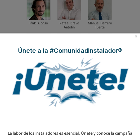
Iñaki Alonso
Rafael Bravo
Manuel Herrero
Antolín
Fuerte
×
Únete a la #ComunidadInstalador®
Susana Rodriguez
José Ramón
José Antonio La
Freire
Cal Herrera
Javier Hernanz
Juan María
Dr. Iyad Al-Attar
Hidalgo Betanzos
La labor de los instaladores es esencial. Únete y conoce la campaña
Gaspar Martín
José Antonio
José Luis
García Redondo
Gutiérrez