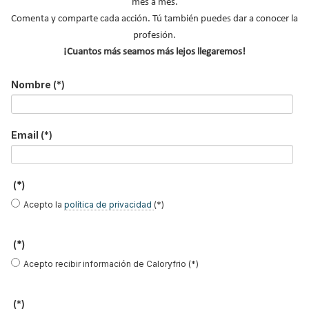
mes a mes.
Villanueva
Comenta y comparte cada acción. Tú también puedes dar a conocer la
profesión.
¡Cuantos más seamos más lejos llegaremos!
Carles Borrás
Pablo Espiñeira
Guillermo
Martínez López
Nombre
(*)
Email
(*)
María Moya
Guifre Cortés
Alberto Vázquez
Garea
(*)
Acepto la
política de privacidad
(*)
Javier García
Alejandro San
Oliver Style
Breva
Vicente
(*)
Acepto recibir información de Caloryfrio (*)
(*)