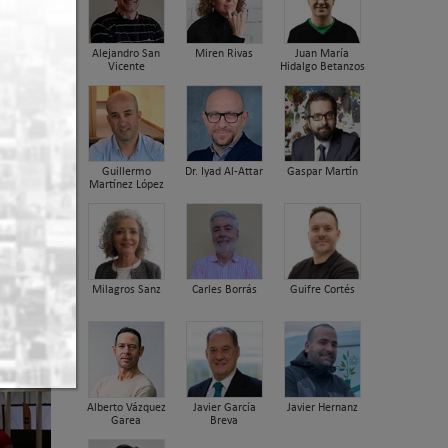
Alejandro San
Miren Rivas
Juan María
Vicente
Hidalgo Betanzos
,
Guillermo
Dr. Iyad Al-Attar
Gaspar Martín
Martínez López
Milagros Sanz
Carles Borrás
Guifre Cortés
Alberto Vázquez
Javier García
Javier Hernanz
Garea
Breva