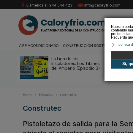
Llámenos al: 944 544 423
info@caloryfrio.com
Nuestro porta
contenido mul
preferencias.
Recuerda que 
política 
AIRE ACONDICIONADO
CONSTRUCCIÓN SOSTENIBLE
ENERGÍ
La Liga de los
Instaladores: Los Titanes
Si, q
del Amperio (Episodio 3)
Home
/
Etiquetas
/
construtec
construtec
Pistoletazo de salida para la Se