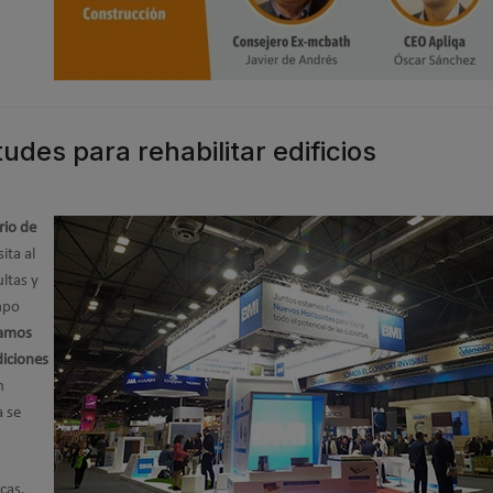
tudes para rehabilitar edificios
rio de
ita al
ltas y
empo
amos
diciones
n
a se
cas,