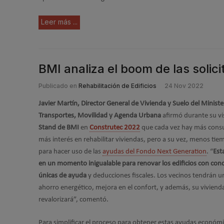
Leer más ...
BMI analiza el boom de las solici
Publicado en
Rehabilitación de Edificios
24 Nov 2022
Javier Martín, Director General de Vivienda y Suelo del Ministe
Transportes, Movilidad y Agenda Urbana
afirmó durante su vis
Stand de BMI
en
Construtec 2022
que cada vez hay más consu
más interés en rehabilitar viviendas, pero a su vez, menos ti
para hacer uso de las
ayudas del Fondo Next Generation
. “
Est
en un momento inigualable para renovar los edificios con con
únicas de ayuda
y deducciones fiscales. Los vecinos tendrán u
ahorro energético, mejora en el confort, y además, su viviend
revalorizará”, comentó.
Para simplificar el proceso para obtener estas ayudas económi