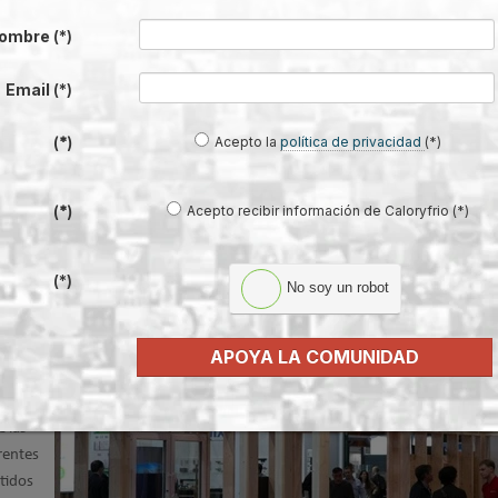
ombre
(*)
Email
(*)
Acepto la
política de privacidad
(*)
(*)
ción bajo el mismo techo: CONSTRUTEC
DOORS
Acepto recibir información de Caloryfrio (*)
(*)
(*)
No soy un robot
 bajo un
APOYA LA COMUNIDAD
ECO,
 las
rentes
tidos