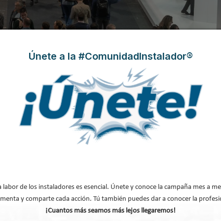
Únete a la #ComunidadInstalador®
Construcción 2026 arranca con más de
es de su celebración
paso
ón,
e 420
nta el
a labor de los instaladores es esencial. Únete y conoce la campaña mes a me
 la
menta y comparte cada acción. Tú también puedes dar a conocer la profesi
¡Cuantos más seamos más lejos llegaremos!