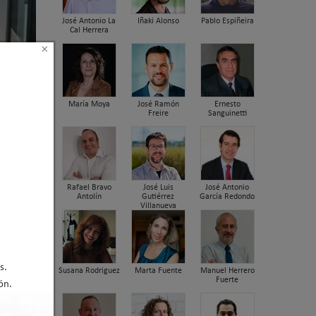
José Antonio La
Iñaki Alonso
Pablo Espiñeira
Cal Herrera
×
María Moya
José Ramón
Ernesto
Freire
Sanguinetti
 420
Rafael Bravo
José Luis
José Antonio
Antolín
Gutiérrez
García Redondo
Villanueva
s.
Susana Rodriguez
Marta Fuente
Manuel Herrero
Fuerte
ón.