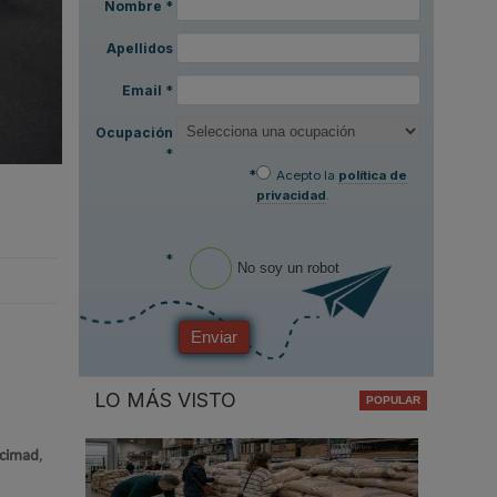
Nombre
*
Apellidos
Email
*
Ocupación
*
*
Acepto la
política de
privacidad
.
*
No soy un robot
Enviar
LO MÁS VISTO
scimad
,