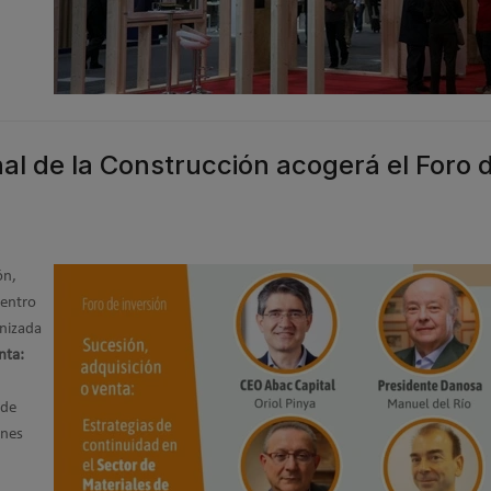
l de la Construcción acogerá el Foro 
ón,
entro
anizada
nta:
 de
ones