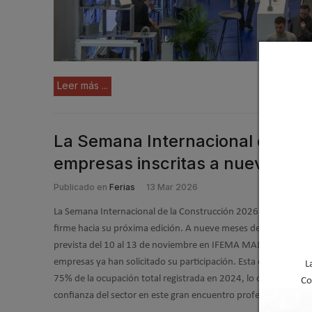
Leer más ...
La Semana Internacional de la 
empresas inscritas a nueve mes
Publicado en
Ferias
13 Mar 2026
La Semana Internacional de la Construcción 2026 avanza con 
firme hacia su próxima edición. A nueve meses de su celebraci
prevista del 10 al 13 de noviembre en IFEMA MADRID, más d
empresas ya han solicitado su participación. Esta cifra represe
L
75% de la ocupación total registrada en 2024, lo que confirma
Co
confianza del sector en este gran encuentro profesional.