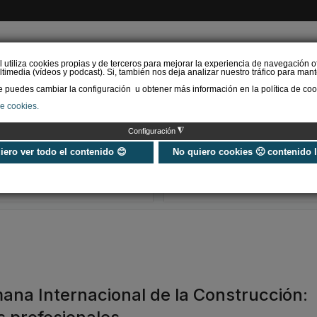
l utiliza cookies propias y de terceros para mejorar la experiencia de navegación o
timedia (vídeos y podcast). Si, también nos deja analizar nuestro tráfico para mant
puedes cambiar la configuración u obtener más información en la política de coo
de cookies.
AS RENOVABLES
CALEFACCIÓN
REFRIGERACIÓN
EFICIENCIA ENERGÉTI
◮
Configuración
Universo Aniversario - Un
Verifactu en
año, muchos momentos
climatización: 
uiero ver todo el contenido 😊
No quiero cookies 🙁 contenido 
exigir la ley a t
programa de g
mana Internacional de la Construcción: