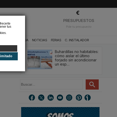
❌
PRESUPUESTOS
frecerte
ener tus
Pide tu presupuesto
kies.
CA
BAÑO Y AGUA
NOTICIAS
FERIAS
C. INSTALADOR
Buhardillas no habitables:
qué le va a
cómo aislar el último
limitado
u
forjado sin acondicionar
estión y…
un esp…
B
u
s
c
a
r
.
.