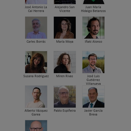
José Antonio La
Alejandro San
Juan María
Cal Herrera
Vicente
Hidalgo Betanzos
Carles Borrás
María Moya
Iñaki Alonso
Susana Rodriguez
Miren Rivas
José Luis
Gutiérrez
Villanueva
Alberto Vázquez
Pablo Espiñeira
Javier García
Garea
Breva