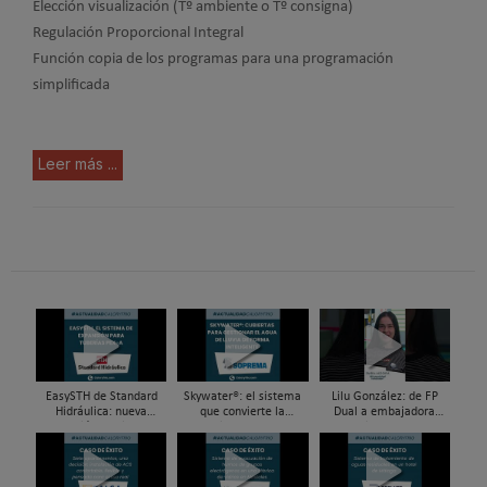
Elección visualización (Tº ambiente o Tº consigna)
Regulación Proporcional Integral
Función copia de los programas para una programación
simplificada
Leer más ...
EasySTH de Standard
Skywater®: el sistema
Lilu González: de FP
Hidráulica: nueva
que convierte la
Dual a embajadora
generación en sistemas
cubierta en una
#ComunidadInstalador®
de expansión para
infraestructura activa de
| Mecatrónica Industrial
tuberías PEX
gestión del agua...