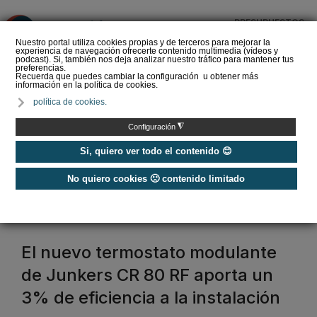
PRESUPUESTOS
❌
Nuestro portal utiliza cookies propias y de terceros para mejorar la
experiencia de navegación ofrecerte contenido multimedia (vídeos y
podcast). Si, también nos deja analizar nuestro tráfico para mantener tus
preferencias.
Recuerda que puedes cambiar la configuración u obtener más
información en la política de cookies.
La Liga de los
política de cookies.
Instaladores: Los Titanes
del Amperio (Episodio 3)
◮
Configuración
Si, quiero ver todo el contenido 😊
No quiero cookies 🙁 contenido limitado
Home
/
Etiquetas
/
cronotermostatos
cronotermostatos
El nuevo termostato modulante
de Junkers CR 80 RF aporta un
3% de eficiencia a la instalación