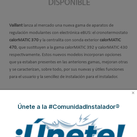
Vaillant
lanza al mercado una nueva gama de aparatos de
regulación modulantes con electrónica eBUS: el cronotermostato
calorMATIC 370
y la centralita con sonda exterior
calorMATIC
470
, que sustituyen a la gama calorMATIC 392 y calorMATIC 430
respectivamente. Estos nuevos modelos incorporan opciones
que ya estaban presentes en las anteriores gamas, mejoran otras
y se caracterizan, sobre todo, por sus nuevas y útiles funciones
para el usuario y la sencillez de instalación para el instalador.
×
Principalmente destacan por:
Únete a la #ComunidadInstalador®
1. Nuevo concepto de uso mucho más intuitivo, claro y sencillo.
Texto con explicaciones claras, acceso rápido a cambios básicos y
acceso sencillo a funciones, mediante un selector o mando
giratorio y 2 botones que siguen la filosofía de un móvil o