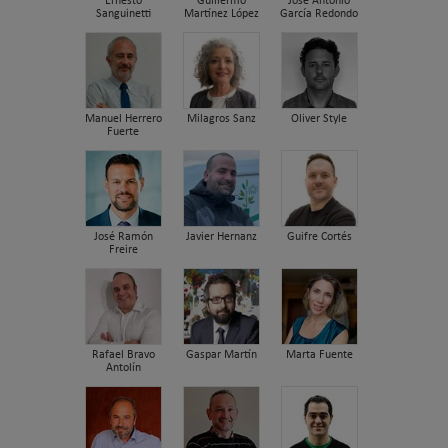
Ernesto
Guillermo
José Antonio
Sanguinetti
Martínez López
García Redondo
Manuel Herrero
Milagros Sanz
Oliver Style
Fuerte
José Ramón
Javier Hernanz
Guifre Cortés
Freire
Rafael Bravo
Gaspar Martín
Marta Fuente
Antolín