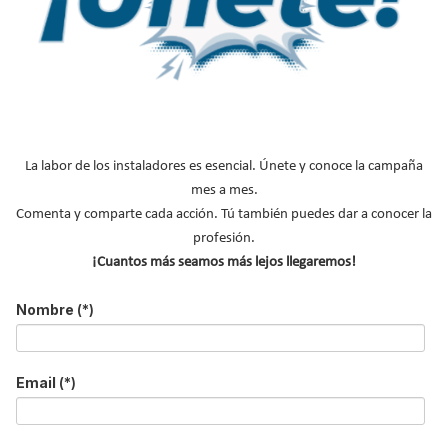
pantalla táctil.
Leer más ...
Cronotermostato TYBOX Delta
La labor de los instaladores es esencial. Únete y conoce la campaña
Dore versión retroiluminada
mes a mes.
Publicado en
Hemeroteca Calefacción
04 Jun 2010
Comenta y comparte cada acción. Tú también puedes dar a conocer la
profesión.
¡Cuantos más seamos más lejos llegaremos!
Nombre
(*)
Email
(*)