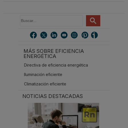
ABN WATER INSU-PE
Integration
B
u
s
c
a
r
MÁS SOBRE EFICIENCIA
.
ENERGÉTICA
.
.
Directiva de eficiencia energética
Iluminación eficiente
Climatización eficiente
NOTICIAS DESTACADAS