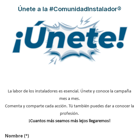
Únete a la #ComunidadInstalador®
La labor de los instaladores es esencial. Únete y conoce la campaña
mes a mes.
Comenta y comparte cada acción. Tú también puedes dar a conocer la
profesión.
¡Cuantos más seamos más lejos llegaremos!
La
eficiencia energética eléctrica
es la reducción de la potencia
contratada y energía eléctrica demandada a la red sin que afecte
Nombre
(*)
a las actividades normales realizadas en un edificio, industria, o