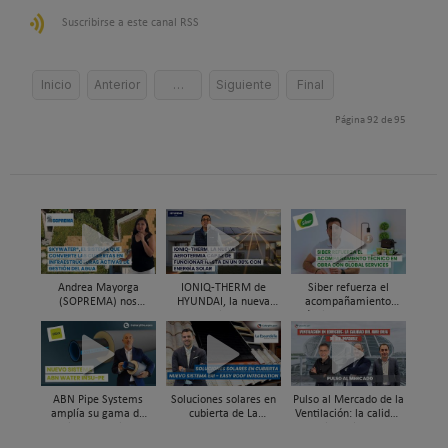
Suscribirse a este canal RSS
Inicio
Anterior
…
Siguiente
Final
Página 92 de 95
Andrea Mayorga
IONIQ-THERM de
Siber refuerza el
(SOPREMA) nos
HYUNDAI, la nueva
acompañamiento
presenta Skywater®, la
aerotermia capaz de
técnico en obra y el
cubierta azul-verde
funcionar hasta en un
soporte al instalador
98% con energía solar
con Global Services
ABN Pipe Systems
Soluciones solares en
Pulso al Mercado de la
amplía su gama de
cubierta de La
Ventilación: la calidad
soluciones preaisladas
Escandella - Nuevo
del aire deja de ser
con el nuevo sistema
Sistema ERI, Easy Roof
invisible