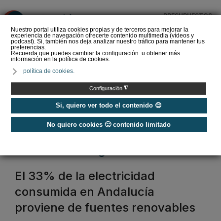
PRESUPUESTOS
❌
Nuestro portal utiliza cookies propias y de terceros para mejorar la
experiencia de navegación ofrecerte contenido multimedia (vídeos y
podcast). Si, también nos deja analizar nuestro tráfico para mantener tus
preferencias.
Recuerda que puedes cambiar la configuración u obtener más
información en la política de cookies.
¿Cómo detectar el gas
política de cookies.
radón? Medición y
soluciones
◮
Configuración
Si, quiero ver todo el contenido 😊
No quiero cookies 🙁 contenido limitado
Home
/
Eficiencia Energética
eficiencia energética
El 33% de la electricidad
consumida en Andalucía
proviene de fuentes renovables