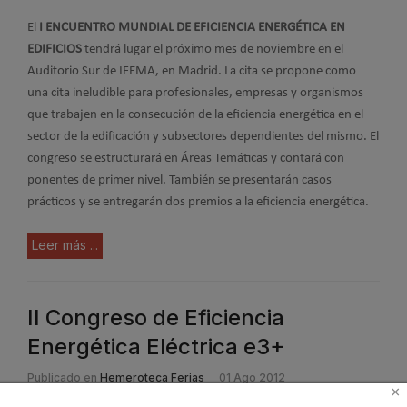
El
I ENCUENTRO MUNDIAL DE EFICIENCIA ENERGÉTICA EN
EDIFICIOS
tendrá lugar el próximo mes de noviembre en el
Auditorio Sur de IFEMA, en Madrid. La cita se propone como
una cita ineludible para profesionales, empresas y organismos
que trabajen en la consecución de la eficiencia energética en el
sector de la edificación y subsectores dependientes del mismo. El
congreso se estructurará en Áreas Temáticas y contará con
ponentes de primer nivel. También se presentarán casos
prácticos y se entregarán dos premios a la eficiencia energética.
Leer más ...
II Congreso de Eficiencia
Energética Eléctrica e3+
Publicado en
Hemeroteca Ferias
01 Ago 2012
×