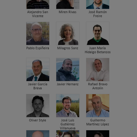
Alejandro San
Miren Rivas
José Ramón
Vicente
Freire
Pablo Espiñeira
Milagros Sanz
Juan María
Hidalgo Betanzos
Javier García
Javier Hernanz
Rafael Bravo
Breva
Antolín
Oliver Style
José Luis
Guillermo
Gutiérrez
Martínez López
Villanueva