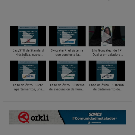
EasySTH de Standard
Skywater®: el sistema
Lilu González: de FP
Hidráulica: nueva
que convierte la
Dual a embajadora
generación en sistemas
cubierta en una
#ComunidadInstalador®
de expansión para
infraestructura activa de
| Mecatrónica Industrial
tuberías PEX
gestión del agua...
Caso de éxito - Siete
Caso de éxito - Sistema
Caso de éxito - Sistema
apartamentos, una
de evacuación de humos
de tratamiento de
decisión: instalación de
de grupos electrógenos
aguas residuales en un
ACS confortable, flexible
en una fábrica de vidrios
hotel de Málaga
y pens...
e...