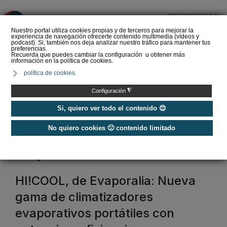
PRESUPUESTOS
❌
Nuestro portal utiliza cookies propias y de terceros para mejorar la
experiencia de navegación ofrecerte contenido multimedia (vídeos y
podcast). Si, también nos deja analizar nuestro tráfico para mantener tus
preferencias.
Recuerda que puedes cambiar la configuración u obtener más
información en la política de cookies.
La Liga de los
política de cookies.
Instaladores: Los Titanes
del Amperio (Episodio 3)
◮
Configuración
Si, quiero ver todo el contenido 😊
No quiero cookies 🙁 contenido limitado
Home
/
Etiquetas
/
evaporalia
evaporalia
HI!COOL, de Evaporalia: Nueva
gama de climatizadores
evaporativos portátiles con