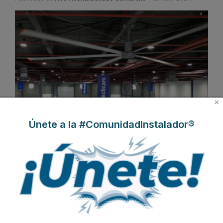
×
Únete a la #ComunidadInstalador®
Evaporalia
ha puesto de relieve la importancia de soluciones de
climatización industrial para afrontar los desafíos térmicos
emergentes en los entornos industriales modernos. Estas
soluciones, que se encuentran bajo la marca
HiCool y LFans
,
combinan tecnología avanzada con un enfoque eco-responsable
proporcionando un ambiente de trabajo óptimo mejorando la
productividad.