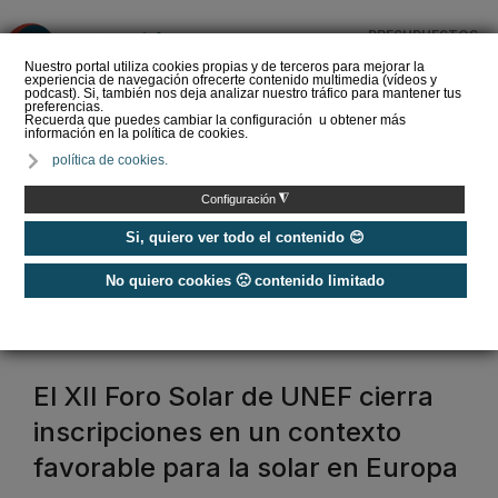
PRESUPUESTOS
❌
Nuestro portal utiliza cookies propias y de terceros para mejorar la
experiencia de navegación ofrecerte contenido multimedia (vídeos y
podcast). Si, también nos deja analizar nuestro tráfico para mantener tus
preferencias.
Recuerda que puedes cambiar la configuración u obtener más
información en la política de cookies.
La Liga de los
política de cookies.
Instaladores: Los Titanes
del Amperio (Episodio 3)
◮
Configuración
Si, quiero ver todo el contenido 😊
No quiero cookies 🙁 contenido limitado
Home
/
Etiquetas
/
foro solar unef
foro solar unef
El XII Foro Solar de UNEF cierra
inscripciones en un contexto
favorable para la solar en Europa