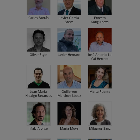
Carles Borrás
Javier García
Ernesto
Breva
Sanguinetti
Oliver Style
Javier Hernanz
José Antonio La
Cal Herrera
Juan María
Guillermo
Marta Fuente
Hidalgo Betanzos
Martínez López
Iñaki Alonso
María Moya
Milagros Sanz