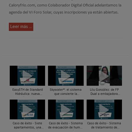
Caloryfrio.com, como Colaborador Digital Oficial adelantamos la
agenda del VI Foro Solar, cuyas inscripciones ya están abiertas.
Leer más ...
EasySTH de Standard
Skywater®: el sistema
Lilu González: de FP
Hidráulica: nueva
que convierte la
Dual a embajadora
generación en sistemas
cubierta en una
#ComunidadInstalador®
de expansión para
infraestructura activa de
| Mecatrónica Industrial
tuberías PEX
gestión del agua...
Caso de éxito - Siete
Caso de éxito - Sistema
Caso de éxito - Sistema
apartamentos, una
de evacuación de humos
de tratamiento de
decisión: instalación de
de grupos electrógenos
aguas residuales en un