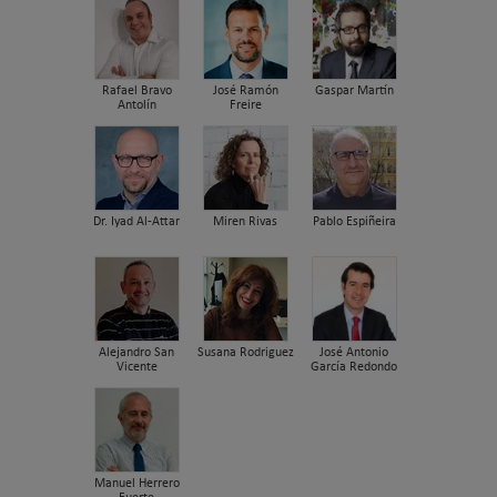
Rafael Bravo
José Ramón
Gaspar Martín
Antolín
Freire
Dr. Iyad Al-Attar
Miren Rivas
Pablo Espiñeira
Alejandro San
Susana Rodriguez
José Antonio
Vicente
García Redondo
Manuel Herrero