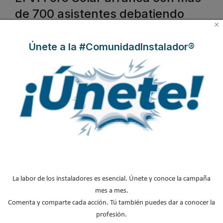
de 700 asistentes debatiendo
×
sobre el papel de la fotovoltaica
como energía clave en el mix
Únete a la #ComunidadInstalador®
Publicado en
Hemeroteca Ferias
22 Oct 2019
La labor de los instaladores es esencial. Únete y conoce la campaña
mes a mes.
Comenta y comparte cada acción. Tú también puedes dar a conocer la
Bajo el título “
La fotovoltaica como elemento principal del
profesión.
modelo energético
”, el
Foro Solar
recuerda en su sexta edición