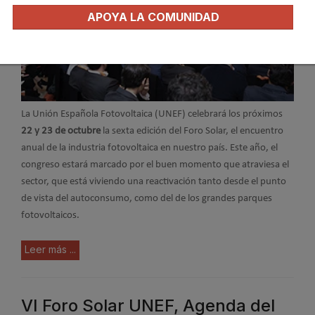
APOYA LA COMUNIDAD
La Unión Española Fotovoltaica (UNEF) celebrará los próximos
22 y 23 de octubre
la sexta edición del Foro Solar, el encuentro
anual de la industria fotovoltaica en nuestro país. Este año, el
congreso estará marcado por el buen momento que atraviesa el
sector, que está viviendo una reactivación tanto desde el punto
de vista del autoconsumo, como del de los grandes parques
fotovoltaicos.
Leer más ...
VI Foro Solar UNEF, Agenda del