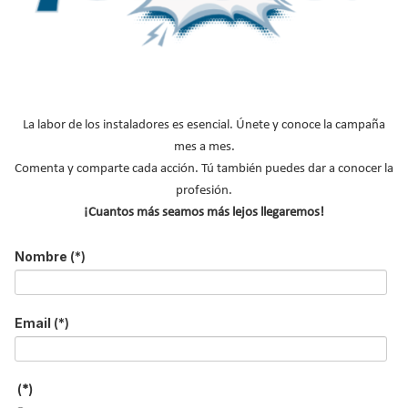
Acepto la
política de privacidad
.
*
No soy un robot
La labor de los instaladores es esencial. Únete y conoce la campaña
mes a mes.
Enviar
Comenta y comparte cada acción. Tú también puedes dar a conocer la
profesión.
¡Cuantos más seamos más lejos llegaremos!
LO MÁS VISTO
Nombre
(*)
Email
(*)
El precio del pellet vuelve a subir…
(*)