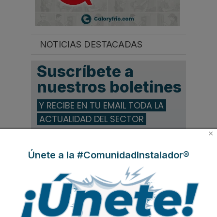
NOTICIAS DESTACADAS
Suscríbete a
nuestros boletines
Y RECIBE EN TU EMAIL TODA LA
ACTUALIDAD DEL SECTOR
×
Nombre
*
Únete a la #ComunidadInstalador®
Apellidos
Email
*
Ocupación
*
*