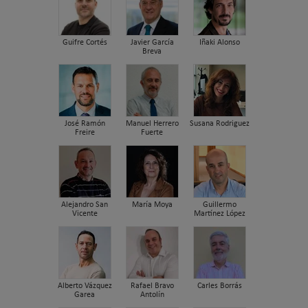
Guifre Cortés
Javier García
Iñaki Alonso
Breva
José Ramón
Manuel Herrero
Susana Rodriguez
Freire
Fuerte
Alejandro San
María Moya
Guillermo
Vicente
Martínez López
Alberto Vázquez
Rafael Bravo
Carles Borrás
Garea
Antolín