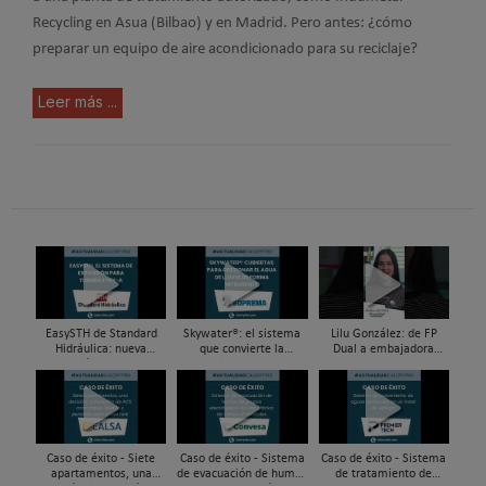
Recycling en Asua (Bilbao) y en Madrid. Pero antes: ¿cómo
preparar un equipo de aire acondicionado para su reciclaje?
Leer más ...
EasySTH de Standard
Skywater®: el sistema
Lilu González: de FP
Hidráulica: nueva
que convierte la
Dual a embajadora
generación en sistemas
cubierta en una
#ComunidadInstalador®
de expansión para
infraestructura activa de
| Mecatrónica Industrial
tuberías PEX
gestión del agua...
Caso de éxito - Siete
Caso de éxito - Sistema
Caso de éxito - Sistema
apartamentos, una
de evacuación de humos
de tratamiento de