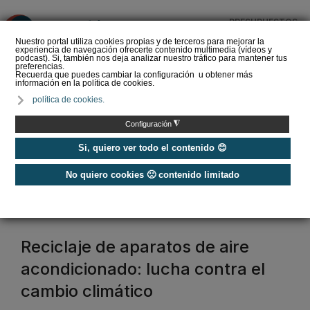
PRESUPUESTOS
❌
Nuestro portal utiliza cookies propias y de terceros para mejorar la
experiencia de navegación ofrecerte contenido multimedia (vídeos y
podcast). Si, también nos deja analizar nuestro tráfico para mantener tus
preferencias.
Recuerda que puedes cambiar la configuración u obtener más
información en la política de cookies.
La Liga de los
política de cookies.
Instaladores: Los Titanes
del Amperio (Episodio 3)
◮
Configuración
Si, quiero ver todo el contenido 😊
No quiero cookies 🙁 contenido limitado
Home
/
Etiquetas
/
indumetal
indumetal
Reciclaje de aparatos de aire
acondicionado: lucha contra el
cambio climático