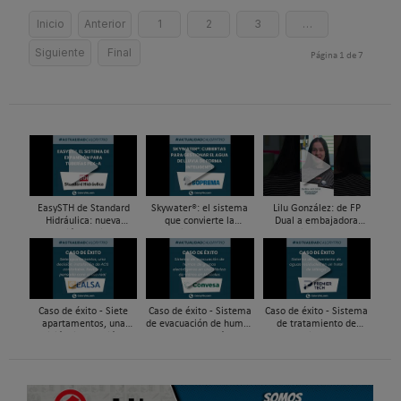
Inicio
Anterior
1
2
3
…
Siguiente
Final
Página 1 de 7
EasySTH de Standard
Skywater®: el sistema
Lilu González: de FP
Hidráulica: nueva
que convierte la
Dual a embajadora
generación en sistemas
cubierta en una
#ComunidadInstalador®
de expansión para
infraestructura activa de
| Mecatrónica Industrial
tuberías PEX
gestión del agua...
Caso de éxito - Siete
Caso de éxito - Sistema
Caso de éxito - Sistema
apartamentos, una
de evacuación de humos
de tratamiento de
decisión: instalación de
de grupos electrógenos
aguas residuales en un
ACS confortable, flexible
en una fábrica de vidrios
hotel de Málaga
y pens...
e...