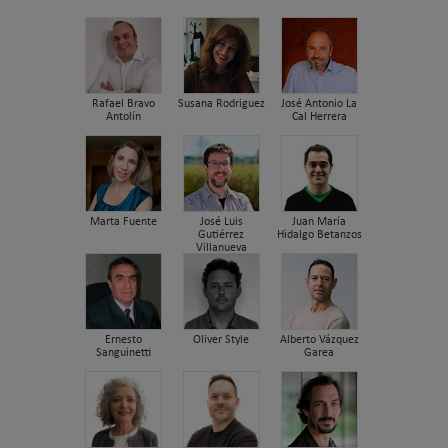
Rafael Bravo
Susana Rodriguez
José Antonio La
Antolín
Cal Herrera
Marta Fuente
José Luis
Juan María
Gutiérrez
Hidalgo Betanzos
Villanueva
Ernesto
Oliver Style
Alberto Vázquez
Sanguinetti
Garea