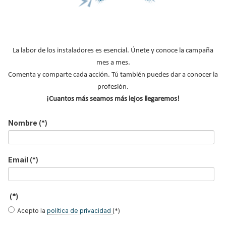
para climatizar toda la casa
Publicado en
Bomba de Calor
16 Ago 2024
La labor de los instaladores es esencial. Únete y conoce la campaña
mes a mes.
Comenta y comparte cada acción. Tú también puedes dar a conocer la
profesión.
¡Cuantos más seamos más lejos llegaremos!
Nombre
(*)
Los
split conductos de aire acondicionado
utilizan una unidad
interior para refrigerar o calentar toda la casa a través de una
Email
(*)
serie de conductos y rejillas de ventilación. Estos sistemas para
climatizar toda la casa son cada vez más populares, y por una
buena razón: ofrecen muchos beneficios que los convierten en
(*)
una gran opción para toda la casa.
Acepto la
política de privacidad
(*)