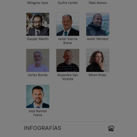
Milagros Sanz
Guifre Cortés
Iñaki Alonso
Gaspar Martín
Javier García
Javier Hernanz
Breva
Carles Borrás
Alejandro San
Miren Rivas
Vicente
José Ramón
Freire
INFOGRAFÍAS