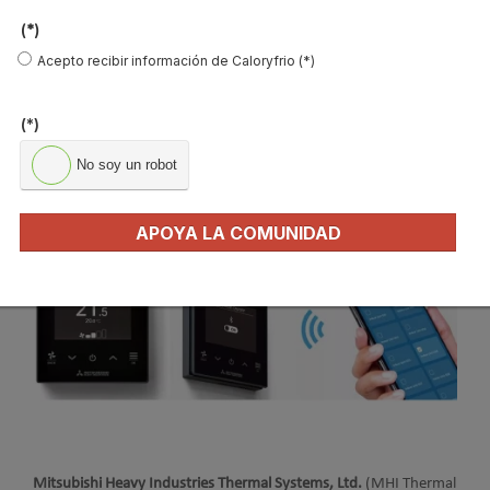
Leer más ...
(*)
Acepto recibir información de Caloryfrio (*)
Nuevo control táctil RC-ES1 de
(*)
Mitsubishi Heavy Industries
No soy un robot
Publicado en
Aire Acondicionado Comercial
04 Jul 2024
APOYA LA COMUNIDAD
Mitsubishi Heavy Industries Thermal Systems, Ltd.
(MHI Thermal