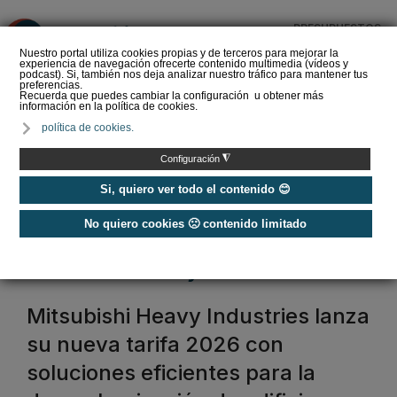
PRESUPUESTOS
❌
Nuestro portal utiliza cookies propias y de terceros para mejorar la
experiencia de navegación ofrecerte contenido multimedia (vídeos y
podcast). Si, también nos deja analizar nuestro tráfico para mantener tus
preferencias.
Recuerda que puedes cambiar la configuración u obtener más
información en la política de cookies.
La Liga de los
política de cookies.
Instaladores: Los Titanes
del Amperio (Episodio 3)
◮
Configuración
Si, quiero ver todo el contenido 😊
No quiero cookies 🙁 contenido limitado
Home
/
Etiquetas
/
mitsubishi heavy industries
mitsubishi heavy industries
Mitsubishi Heavy Industries lanza
su nueva tarifa 2026 con
soluciones eficientes para la