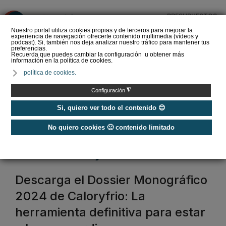
PRESUPUESTOS
❌
Nuestro portal utiliza cookies propias y de terceros para mejorar la
experiencia de navegación ofrecerte contenido multimedia (vídeos y
podcast). Si, también nos deja analizar nuestro tráfico para mantener tus
preferencias.
Recuerda que puedes cambiar la configuración u obtener más
información en la política de cookies.
La Liga de los
política de cookies.
Instaladores: Los Titanes
del Amperio (Episodio 3)
◮
Configuración
Si, quiero ver todo el contenido 😊
No quiero cookies 🙁 contenido limitado
Home
/
Noticias caloryfrio
noticias caloryfrio
Descarga el Dossier Monográfico
2024 de Caloryfrio: La
herramienta definitiva para estar