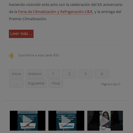
haciendo coincidir este acto con la celebración del XX aniversario
de la
Feria de Climatización y Refrigeración C&R
, y la entrega del
Premio Climatización.
Leer más ...
Suscribirse a este canal RSS
Inicio
Anterior
1
2
3
4
…
Siguiente
Final
Página 2 de 17