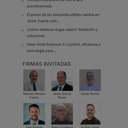
Consejos para ahorrar con el aire
acondicionado
El precio de los biocombustibles cambia en
2026: fuerte subi…
¿Cómo detectar el gas radón? Medición y
soluciones
Haier Perla Premium S: Confort, eficiencia y
tecnología para…
FIRMAS INVITADAS
Manuel Herrero
Javier García
Carles Borrás
Fuerte
Breva
José Ramón
Pablo Espiñeira
Guifre Cortés