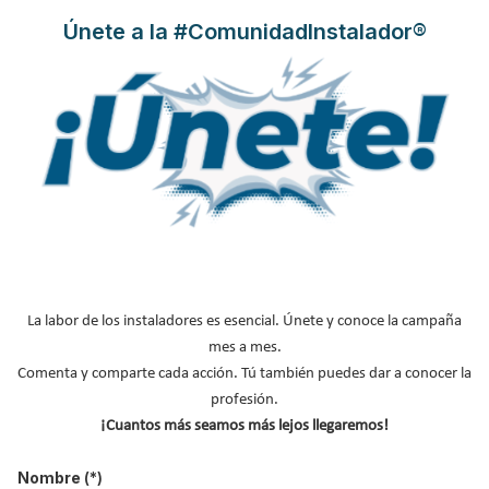
Radio Nacional presentado por Lourdes Maldonado
,
Únete a la #ComunidadInstalador®
respondiendo a las dudas más comunes a la hora de instalar y
utilizar equipos de aire acondicionado.
Leer más ...
La Montaña de la Venta:
Descarga el manual de técnicas
de venta para instaladores de
climatización
La labor de los instaladores es esencial. Únete y conoce la campaña
mes a mes.
Publicado en
Actualidad
24 May 2024
Comenta y comparte cada acción. Tú también puedes dar a conocer la
profesión.
¡Cuantos más seamos más lejos llegaremos!
Nombre
(*)