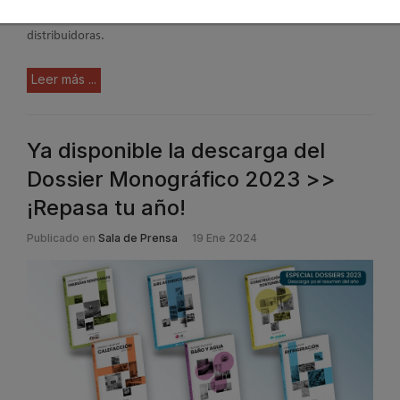
saben muy bien, tanto instaladoras como fabricantes y
distribuidoras.
Leer más ...
Ya disponible la descarga del
Dossier Monográfico 2023 >>
¡Repasa tu año!
Publicado en
Sala de Prensa
19 Ene 2024