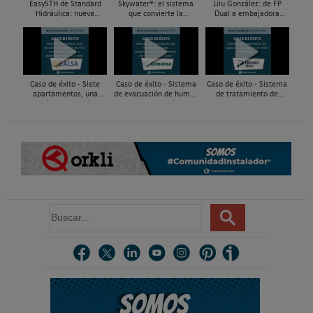
EasySTH de Standard
Skywater®: el sistema
Lilu González: de FP
Hidráulica: nueva
que convierte la
Dual a embajadora
generación en sistemas
cubierta en una
#ComunidadInstalador®
de expansión para
infraestructura activa de
| Mecatrónica Industrial
tuberías PEX
gestión del agua...
Caso de éxito - Siete
Caso de éxito - Sistema
Caso de éxito - Sistema
apartamentos, una
de evacuación de humos
de tratamiento de
decisión: instalación de
de grupos electrógenos
aguas residuales en un
ACS confortable, flexible
en una fábrica de vidrios
hotel de Málaga
y pens...
e...
B
u
s
c
a
r
.
.