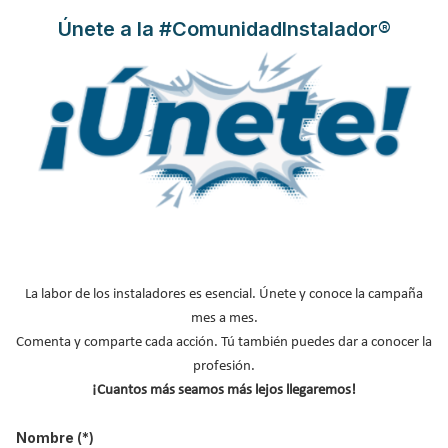
Únete a la #ComunidadInstalador®
registran la mitad de gas radón
que los edificios convencionales
en las zonas más expuestas de
España
Publicado en
Construcción Sostenible
15 Ene 2026
La labor de los instaladores es esencial. Únete y conoce la campaña
mes a mes.
Comenta y comparte cada acción. Tú también puedes dar a conocer la
profesión.
¡Cuantos más seamos más lejos llegaremos!
Nombre
(*)
Las viviendas construidas bajo el estándar Passivhaus presentan