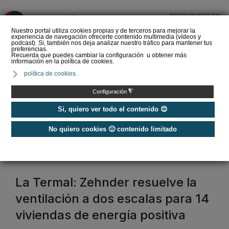
PRESUPUESTOS
❌
Nuestro portal utiliza cookies propias y de terceros para mejorar la
experiencia de navegación ofrecerte contenido multimedia (vídeos y
podcast). Si, también nos deja analizar nuestro tráfico para mantener tus
preferencias.
Recuerda que puedes cambiar la configuración u obtener más
información en la política de cookies.
Panel sándwich para la
política de cookies.
construcción de edificios
◮
Configuración
Si, quiero ver todo el contenido 😊
No quiero cookies 🙁 contenido limitado
Home
/
Certificación Passivhaus
PassivHaus
La Termal: Zehnder resuelve la
ventilación a dos escalas para 14
viviendas de energía positiva