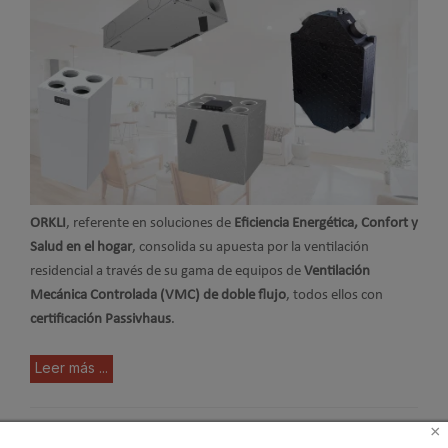
ORKLI
, referente en soluciones de
Eficiencia Energética, Confort y
Salud en el hogar
, consolida su apuesta por la ventilación
residencial a través de su gama de equipos de
Ventilación
Mecánica Controlada (VMC) de doble flujo
, todos ellos con
certificación Passivhaus
.
Leer más ...
×
Las viviendas Passivhaus