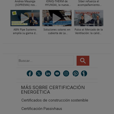
Andrea Mayorga
IONIQ-THERM de
Siber refuerza el
(SOPREMA) nos
HYUNDAI, la nueva
acompañamiento
presenta Skywater®, la
aerotermia capaz de
técnico en obra y el
cubierta azul-verde
funcionar hasta en un
soporte al instalador
98% con energía solar
con Global Services
ABN Pipe Systems
Soluciones solares en
Pulso al Mercado de la
amplía su gama de
cubierta de La
Ventilación: la calidad
soluciones preaisladas
Escandella - Nuevo
del aire deja de ser
con el nuevo sistema
Sistema ERI, Easy Roof
invisible
ABN WATER INSU-PE
Integration
B
u
s
c
a
r
MÁS SOBRE CERTIFICACIÓN
.
ENERGÉTICA
.
.
Certificados de construcción sostenible
Certificación Passivhaus