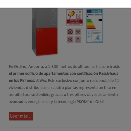
En Ordino, Andorra, a 1.300 metros de altitud, se ha construido
el primer edificio de apartamentos con certificación Passivhaus
en los Pirineos:
El Niu
. Este exclusivo conjunto residencial de 11
viviendas distribuidas en cuatro plantas representa un hito en
arquitectura sostenible, gracias a tres pilares clave: aislamiento
avanzado, energía solar y la tecnología PKOM⁴ de Orkli.
Leer más ...