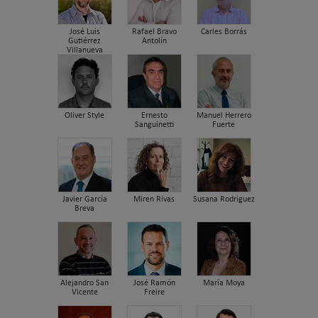
José Luis
Rafael Bravo
Carles Borrás
Gutiérrez
Antolín
Villanueva
Oliver Style
Ernesto
Manuel Herrero
Sanguinetti
Fuerte
Javier García
Miren Rivas
Susana Rodriguez
Breva
Alejandro San
José Ramón
María Moya
Vicente
Freire