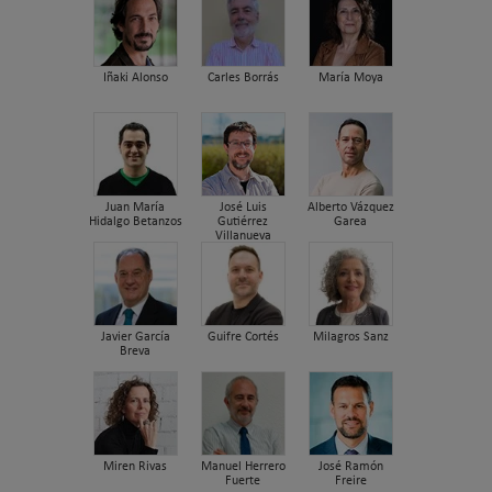
Iñaki Alonso
Carles Borrás
María Moya
Juan María
José Luis
Alberto Vázquez
Hidalgo Betanzos
Gutiérrez
Garea
Villanueva
Javier García
Guifre Cortés
Milagros Sanz
Breva
Miren Rivas
Manuel Herrero
José Ramón
Fuerte
Freire