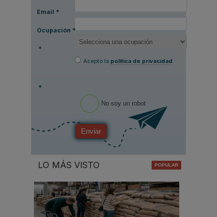
Email
*
Ocupación
*
*
Acepto la
política de privacidad
.
*
No soy un robot
Enviar
LO MÁS VISTO