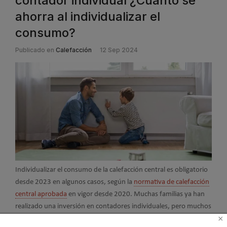
contador individual ¿Cuánto se
ahorra al individualizar el
consumo?
Publicado en
Calefacción
12 Sep 2024
Individualizar el consumo de la calefacción central es obligatorio
desde 2023 en algunos casos, según la
normativa de calefacción
central aprobada
en vigor desde 2020. Muchas familias ya han
realizado una inversión en contadores individuales, pero muchos
×
usuarios aún se preguntan... ¿Cuál es el precio de la calefacción