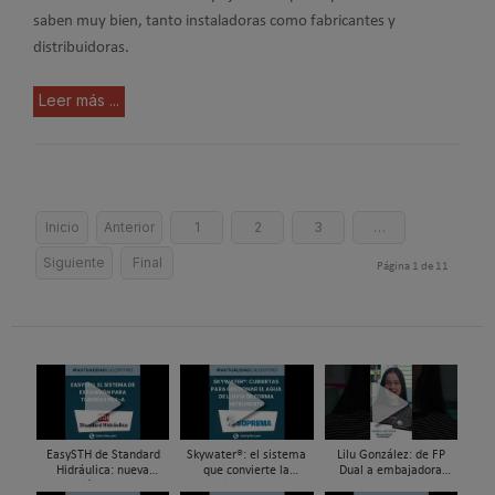
saben muy bien, tanto instaladoras como fabricantes y
distribuidoras.
Leer más ...
Inicio
Anterior
1
2
3
…
Siguiente
Final
Página 1 de 11
EasySTH de Standard
Skywater®: el sistema
Lilu González: de FP
Hidráulica: nueva
que convierte la
Dual a embajadora
generación en sistemas
cubierta en una
#ComunidadInstalador®