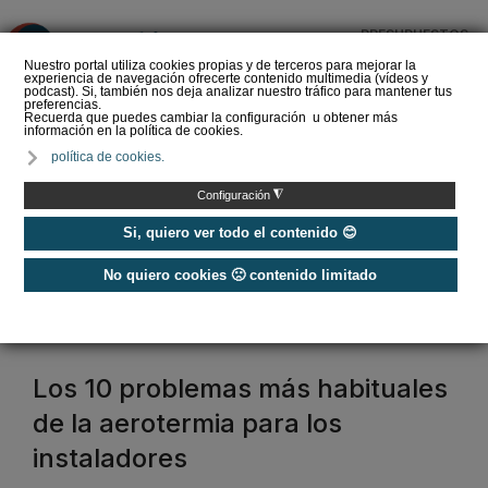
PRESUPUESTOS
❌
Nuestro portal utiliza cookies propias y de terceros para mejorar la
experiencia de navegación ofrecerte contenido multimedia (vídeos y
podcast). Si, también nos deja analizar nuestro tráfico para mantener tus
preferencias.
Recuerda que puedes cambiar la configuración u obtener más
información en la política de cookies.
La Liga de los
política de cookies.
Instaladores: Los Titanes
del Amperio (Episodio 3)
◮
Configuración
Si, quiero ver todo el contenido 😊
No quiero cookies 🙁 contenido limitado
Home
/
Etiquetas
/
podcast
podcast
Los 10 problemas más habituales
de la aerotermia para los
instaladores