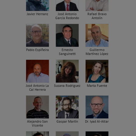
Javier Hernanz
José Antonio
Rafael Bravo
García Redondo
Antolín
Pablo Espiñeira
Ernesto
Guillermo
Sanguinetti
Martínez López
José Antonio La
Susana Rodriguez
Marta Fuente
Cal Herrera
Alejandro San
Gaspar Martín
Dr. Iyad Al-Attar
Vicente