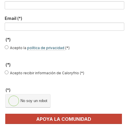
Email
(*)
(*)
Acepto la
política de privacidad
(*)
(*)
Acepto recibir información de Caloryfrio (*)
Como portal de referencia del sector de las instalaciones y la
(*)
construcción, hemos participado una vez más en un programa
de comunicación masiva a nivel nacional. Nuestra responsable
No soy un robot
de edición,
Idoia Arnabat, participó en el programa Las Tardes de
Radio Nacional presentado por Lourdes Maldonado
,
APOYA LA COMUNIDAD
respondiendo a las dudas más comunes a la hora de instalar y
utilizar equipos de aire acondicionado.