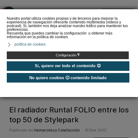
PRESUPUESTOS
❌
Nuestro portal utiliza cookies propias y de terceros para mejorar la
experiencia de navegación ofrecerte contenido multimedia (vídeos y
podcast). Si, también nos deja analizar nuestro tráfico para mantener tus
preferencias.
Recuerda que puedes cambiar la configuración u obtener más
información en la política de cookies.
La Liga de los
política de cookies.
Instaladores: Los Titanes
del Amperio (Episodio 3)
◮
Configuración
Si, quiero ver todo el contenido 😊
No quiero cookies 🙁 contenido limitado
Home
/
Etiquetas
/
radiadores runtal
radiadores runtal
El radiador Runtal FOLIO entre los
top 50 de Stylepark
Publicado en
Hemeroteca Calefacción
10 Ene 2013