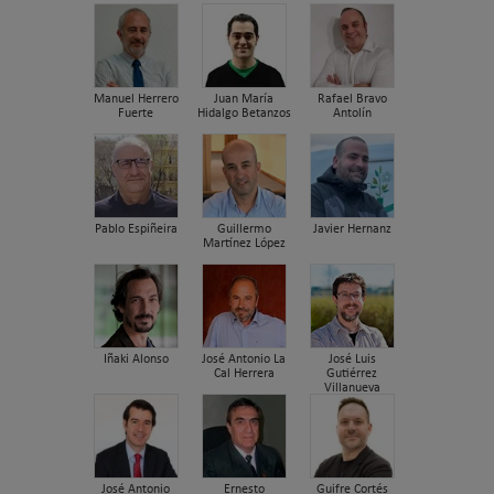
Manuel Herrero
Juan María
Rafael Bravo
Fuerte
Hidalgo Betanzos
Antolín
Pablo Espiñeira
Guillermo
Javier Hernanz
Martínez López
Iñaki Alonso
José Antonio La
José Luis
Cal Herrera
Gutiérrez
Villanueva
José Antonio
Ernesto
Guifre Cortés