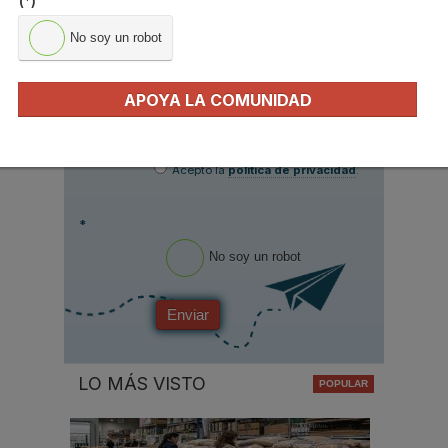
(*)
Apellidos
No soy un robot
Email
*
APOYA LA COMUNIDAD
Ocupación
*
*
Acepto la
política de privacidad
.
*
No soy un robot
Enviar
LO MÁS VISTO