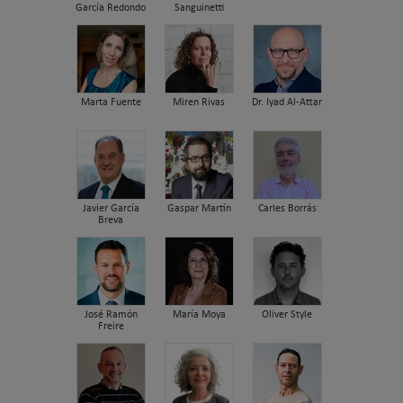
García Redondo
Sanguinetti
Marta Fuente
Miren Rivas
Dr. Iyad Al-Attar
Javier García
Gaspar Martín
Carles Borrás
Breva
José Ramón
María Moya
Oliver Style
Freire