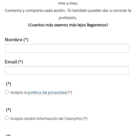
.
mes a mes.
Comenta y comparte cada acción. Tú también puedes dar a conocer la
profesión.
¡Cuantos más seamos más lejos llegaremos!
Nombre
(*)
Email
(*)
NOTICIAS DESTACADAS
(*)
Suscríbete a
Acepto la
política de privacidad
(*)
nuestros boletines
Y RECIBE EN TU EMAIL TODA LA
(*)
ACTUALIDAD DEL SECTOR
Acepto recibir información de Caloryfrio (*)
Nombre
*