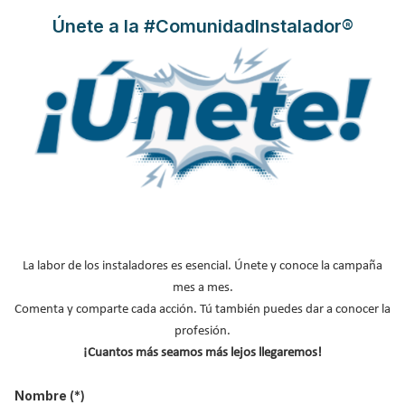
Leer más ...
Únete a la #ComunidadInstalador®
ROCKWOOL renueva su
compromiso con GBCe,
institución que promueve la
transformación de la edificación a
un modelo sostenible
Publicado en
Construcción Sostenible
12 Abr 2021
La labor de los instaladores es esencial. Únete y conoce la campaña
mes a mes.
Comenta y comparte cada acción. Tú también puedes dar a conocer la
profesión.
¡Cuantos más seamos más lejos llegaremos!
Nombre
(*)