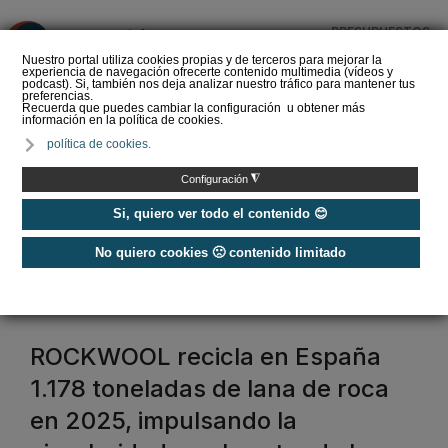
PRESUPUESTOS
❌
Nuestro portal utiliza cookies propias y de terceros para mejorar la
experiencia de navegación ofrecerte contenido multimedia (vídeos y
podcast). Si, también nos deja analizar nuestro tráfico para mantener tus
preferencias.
Recuerda que puedes cambiar la configuración u obtener más
información en la política de cookies.
La Liga de los
política de cookies.
Instaladores: Los Titanes
del Amperio (Episodio 3)
◮
Configuración
Si, quiero ver todo el contenido 😊
No quiero cookies 🙁 contenido limitado
Home
/
Etiquetas
/
rockwool
rockwool
ROCKWOOL recicla en España
1.178 toneladas de lana de roca
en 2025, impulsando la