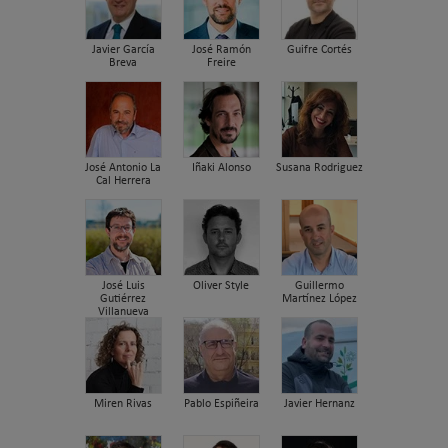
Javier García
José Ramón
Guifre Cortés
Breva
Freire
José Antonio La
Iñaki Alonso
Susana Rodriguez
Cal Herrera
José Luis
Oliver Style
Guillermo
Gutiérrez
Martínez López
Villanueva
Miren Rivas
Pablo Espiñeira
Javier Hernanz