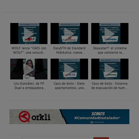
WOLF lanza "CAES con
EasySTH de Standard
Skywater®: el sistema
WOLF": una solución
Hidráulica: nueva
que convierte la
integral para impulsar
generación en sistemas
cubierta en una
la renovación energética
de expansión para
infraestructura activa de
mediante...
tuberías PEX
gestión del agua...
Lilu González: de FP
Caso de éxito - Siete
Caso de éxito - Sistema
Dual a embajadora
apartamentos, una
de evacuación de humos
#ComunidadInstalador®
decisión: instalación de
de grupos electrógenos
| Mecatrónica Industrial
ACS confortable, flexible
en una fábrica de vidrios
y pens...
e...