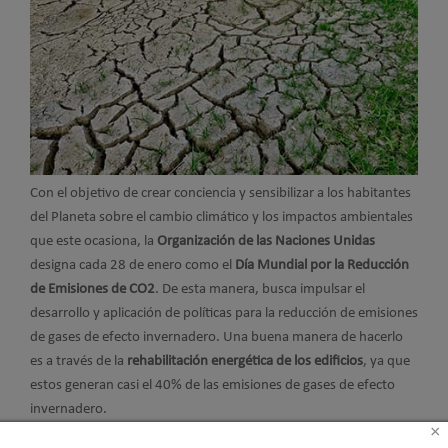
Con el objetivo de crear conciencia y sensibilizar a los habitantes
del Planeta sobre el cambio climático y los impactos ambientales
que este ocasiona, la
Organización de las Naciones Unidas
designa cada 28 de enero como el
Día Mundial por la Reducción
de Emisiones de CO2
. De esta manera, busca impulsar el
desarrollo y aplicación de políticas para la reducción de emisiones
de gases de efecto invernadero. Una buena manera de hacerlo
es a través de la
rehabilitación energética de los edificios
, ya que
estos generan casi el 40% de las emisiones de gases de efecto
invernadero.
×