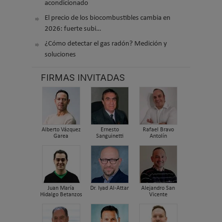
acondicionado
El precio de los biocombustibles cambia en
2026: fuerte subi…
¿Cómo detectar el gas radón? Medición y
soluciones
FIRMAS INVITADAS
Alberto Vázquez
Ernesto
Rafael Bravo
Garea
Sanguinetti
Antolín
Juan María
Dr. Iyad Al-Attar
Alejandro San
Hidalgo Betanzos
Vicente