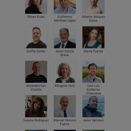
Miren Rivas
Guillermo
Alberto Vázquez
Martínez López
Garea
Guifre Cortés
Javier García
Marta Fuente
Breva
Alejandro San
Milagros Sanz
José Luis
Vicente
Gutiérrez
Villanueva
Susana Rodriguez
Manuel Herrero
Javier Hernanz
Fuerte