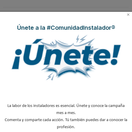
ACS confortable, flexible
en una fábrica de vidrios
hotel de Málaga
y pens...
e...
×
Únete a la #ComunidadInstalador®
B
u
s
c
a
r
.
.
.
La labor de los instaladores es esencial. Únete y conoce la campaña
mes a mes.
Comenta y comparte cada acción. Tú también puedes dar a conocer la
profesión.