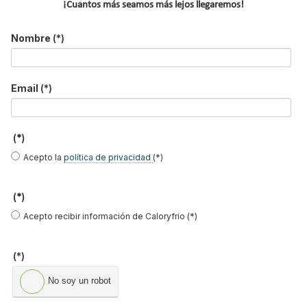
¡Cuantos más seamos más lejos llegaremos!
Nombre
(*)
NOTICIAS DESTACADAS
Email
(*)
Suscríbete a
nuestros boletines
(*)
Y RECIBE EN TU EMAIL TODA LA
Acepto la
política de privacidad
(*)
ACTUALIDAD DEL SECTOR
(*)
Nombre
*
Acepto recibir información de Caloryfrio (*)
Apellidos
Email
*
(*)
Ocupación
*
No soy un robot
*