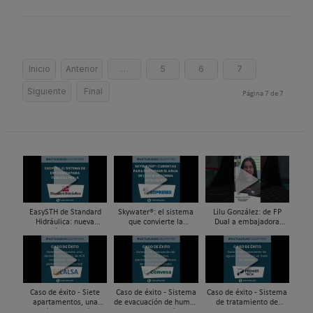
Inicio
Anterior
…
5
6
7
Siguiente
Final
Página 7 de 7
EasySTH de Standard
Skywater®: el sistema
Lilu González: de FP
Hidráulica: nueva
que convierte la
Dual a embajadora
generación en sistemas
cubierta en una
#ComunidadInstalador®
de expansión para
infraestructura activa de
| Mecatrónica Industrial
tuberías PEX
gestión del agua...
Caso de éxito - Siete
Caso de éxito - Sistema
Caso de éxito - Sistema
apartamentos, una
de evacuación de humos
de tratamiento de
decisión: instalación de
de grupos electrógenos
aguas residuales en un