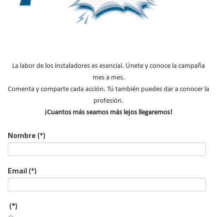
La labor de los instaladores es esencial. Únete y conoce la campaña
mes a mes.
Comenta y comparte cada acción. Tú también puedes dar a conocer la
profesión.
¡Cuantos más seamos más lejos llegaremos!
Las viviendas y edificios del futuro ya no se definen solo por su
Nombre
(*)
estética o su ubicación.
Lo que verdaderamente marca la
diferencia es su capacidad de adaptarse al usuario, de integrar
tecnología útil sin renunciar al diseño, y de ofrecer un confort
Email
(*)
tangible, accesible y eficiente.
En ese escenario, la domótica no
es un lujo ni un extra: es la infraestructura invisible que lo hace
posible.
(*)