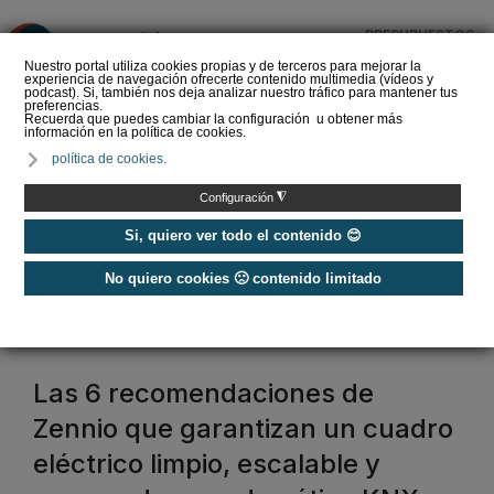
PRESUPUESTOS
❌
Nuestro portal utiliza cookies propias y de terceros para mejorar la
experiencia de navegación ofrecerte contenido multimedia (vídeos y
podcast). Si, también nos deja analizar nuestro tráfico para mantener tus
preferencias.
Recuerda que puedes cambiar la configuración u obtener más
información en la política de cookies.
La Liga de los
política de cookies.
Instaladores: Los Titanes
del Amperio (Episodio 3)
◮
Configuración
Si, quiero ver todo el contenido 😊
No quiero cookies 🙁 contenido limitado
Home
/
Etiquetas
/
zennio
zennio
Las 6 recomendaciones de
Zennio que garantizan un cuadro
eléctrico limpio, escalable y