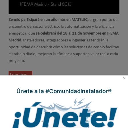
Zennio participará en un año más en MATELEC,
el gran punto de
encuentro del sector eléctrico, la automatización y la eficiencia
energética, que
se celebrará del 18 al 21 de noviembre en IFEMA
Madrid.
Instaladores, integradores e ingenierías tendrán la
oportunidad de descubrir cómo las soluciones de Zennio facilitan
el trabajo diario, mejoran la eficiencia y aportan valor real a cada
proyecto.
Leer más ...
×
Únete a la #ComunidadInstalador®
Zennio: Tecnología domótica y
diseño se encuentran en SIMED
2025
Publicado en
Ferias
31 Oct 2025