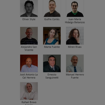
Oliver Style
Guifre Cortés
Juan María
Hidalgo Betanzos
Alejandro San
Marta Fuente
Miren Rivas
Vicente
José Antonio La
Ernesto
Manuel Herrero
Cal Herrera
Sanguinetti
Fuerte
Rafael Bravo