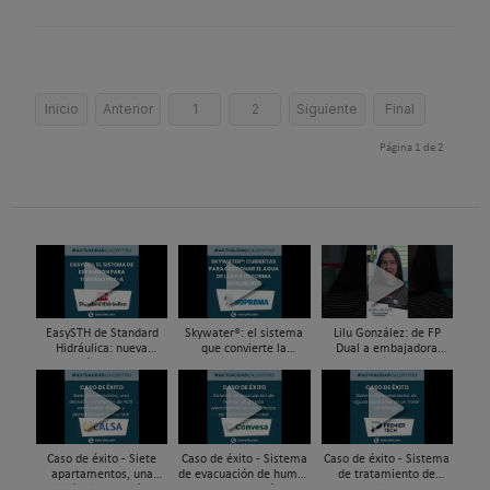
Inicio
Anterior
1
2
Siguiente
Final
Página 1 de 2
EasySTH de Standard
Skywater®: el sistema
Lilu González: de FP
Hidráulica: nueva
que convierte la
Dual a embajadora
generación en sistemas
cubierta en una
#ComunidadInstalador®
de expansión para
infraestructura activa de
| Mecatrónica Industrial
tuberías PEX
gestión del agua...
Caso de éxito - Siete
Caso de éxito - Sistema
Caso de éxito - Sistema
apartamentos, una
de evacuación de humos
de tratamiento de