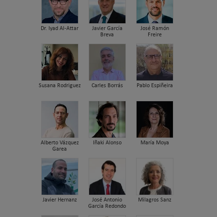
Dr. Iyad Al-Attar
Javier García
José Ramón
Breva
Freire
Susana Rodriguez
Carles Borrás
Pablo Espiñeira
Alberto Vázquez
Iñaki Alonso
María Moya
Garea
Javier Hernanz
José Antonio
Milagros Sanz
García Redondo