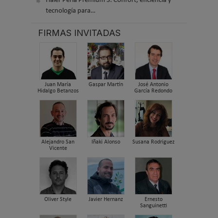
Haier Perla Premium S: Confort, eficiencia y
tecnología para…
FIRMAS INVITADAS
Juan María
Gaspar Martín
José Antonio
Hidalgo Betanzos
García Redondo
Alejandro San
Iñaki Alonso
Susana Rodriguez
Vicente
Oliver Style
Javier Hernanz
Ernesto
Sanguinetti