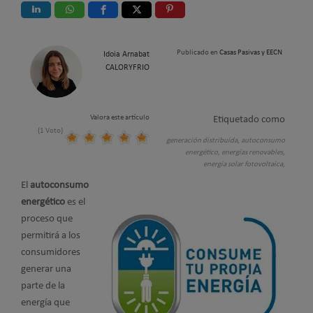
Publicado en
Casas Pasivas y EECN
Idoia Arnabat
CALORYFRIO
Valora este artículo
Etiquetado como
(1 Voto)
generación distribuida,
autoconsumo
energético,
energías renovables,
energía solar fotovoltaica,
El
autoconsumo
energético
es el
proceso que
permitirá a los
consumidores
generar una
parte de la
energía que