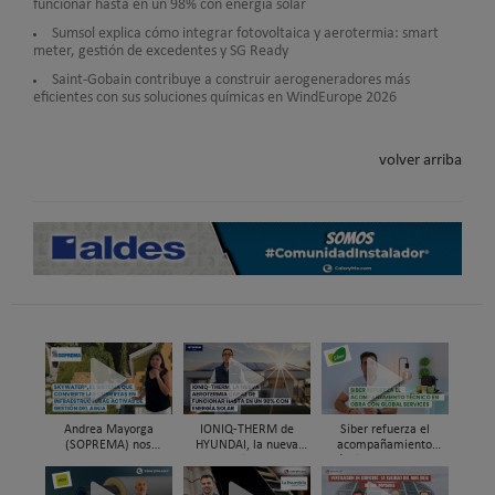
funcionar hasta en un 98% con energía solar
Sumsol explica cómo integrar fotovoltaica y aerotermia: smart
meter, gestión de excedentes y SG Ready
Saint-Gobain contribuye a construir aerogeneradores más
eficientes con sus soluciones químicas en WindEurope 2026
volver arriba
Andrea Mayorga
IONIQ-THERM de
Siber refuerza el
(SOPREMA) nos
HYUNDAI, la nueva
acompañamiento
presenta Skywater®, la
aerotermia capaz de
técnico en obra y el
cubierta azul-verde
funcionar hasta en un
soporte al instalador
98% con energía solar
con Global Services