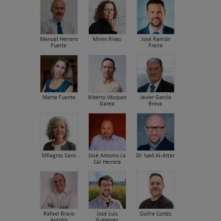
Manuel Herrero
Miren Rivas
José Ramón
Fuerte
Freire
Marta Fuente
Alberto Vázquez
Javier García
Garea
Breva
Milagros Sanz
José Antonio La
Dr. Iyad Al-Attar
Cal Herrera
Rafael Bravo
José Luis
Guifre Cortés
Antolín
Gutiérrez