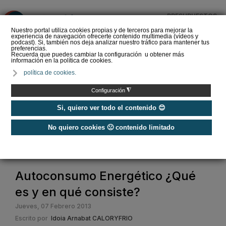
PRESUPUESTOS
❌
Nuestro portal utiliza cookies propias y de terceros para mejorar la
experiencia de navegación ofrecerte contenido multimedia (vídeos y
podcast). Si, también nos deja analizar nuestro tráfico para mantener tus
preferencias.
Recuerda que puedes cambiar la configuración u obtener más
información en la política de cookies.
Zennio: de la reforma al
política de cookies.
hogar inteligente, cómo
introducir KNX sin tirar la
◮
Configuración
cas…
Si, quiero ver todo el contenido 😊
No quiero cookies 🙁 contenido limitado
Home
/
Construcción Sostenible
/
Casas Pasivas y EECN
/
Autoconsumo Energético ¿Qué es y en qué consiste?
Autoconsumo Energético ¿Qué
es y en qué consiste?
Jueves, 07 Febrero 2013
Escrito por
Idoia Arnabat CALORYFRIO