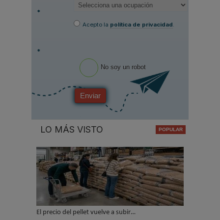
*
Acepto la
política de privacidad
.
*
No soy un robot
Enviar
LO MÁS VISTO
El precio del pellet vuelve a subir…