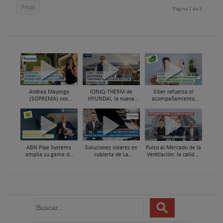
Final
Página 1 de 3
Andrea Mayorga
IONIQ-THERM de
Siber refuerza el
(SOPREMA) nos
HYUNDAI, la nueva
acompañamiento
presenta Skywater®, la
aerotermia capaz de
técnico en obra y el
cubierta azul-verde
funcionar hasta en un
soporte al instalador
98% con energía solar
con Global Services
ABN Pipe Systems
Soluciones solares en
Pulso al Mercado de la
amplía su gama de
cubierta de La
Ventilación: la calidad
soluciones preaisladas
Escandella - Nuevo
del aire deja de ser
con el nuevo sistema
Sistema ERI, Easy Roof
invisible
ABN WATER INSU-PE
Integration
B
u
s