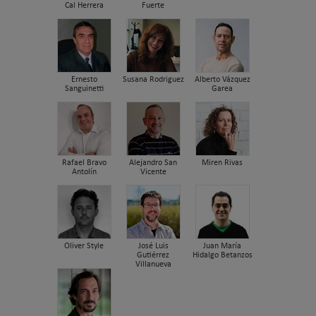
Cal Herrera
Fuerte
Ernesto
Susana Rodriguez
Alberto Vázquez
Sanguinetti
Garea
Rafael Bravo
Alejandro San
Miren Rivas
Antolín
Vicente
Oliver Style
José Luis
Juan María
Gutiérrez
Hidalgo Betanzos
Villanueva