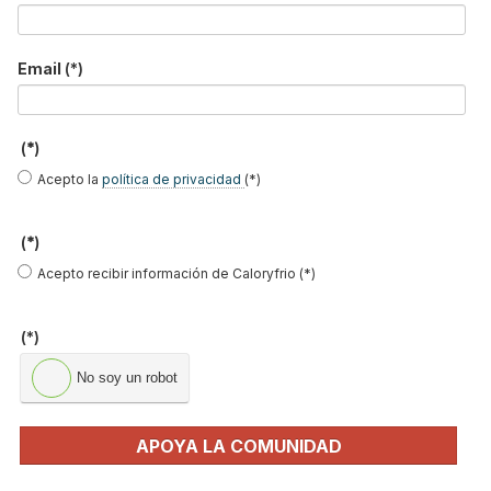
Email
(*)
(*)
Acepto la
política de privacidad
(*)
(*)
El
XIV Encuentro Anual de Atecyr reunió a 187 profesionales del
Acepto recibir información de Caloryfrio (*)
sector
que acudieron a la Escuela Superior de Ingeniería de la
UPV en Bilbao interesados en
analizar el marco legislativo, las
(*)
fases necesarias para alcanzar los objetivos y otros temas
específicos y estratégicos sobre la transición energética en la
No soy un robot
edificación y la climatización. Entre los asistentes,
Caloryfrio.com
acudió a cubrir la jornada que resultó todo un éxito de asistentes
APOYA LA COMUNIDAD
para la organización y en la que surgieron temas de gran interés
que resumimos en este artículo.