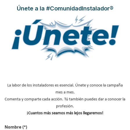
redacción final. A partir de ahora las
nuevas exigencias de ahorro
Únete a la #ComunidadInstalador®
de energía
serán de obligado cumplimiento no más allá de 6
meses desde su entrada en vigor el 28 de Diciembre de 2019.
Leer más ...
El XIV Encuentro Anual de Atecyr
reunió en Bilbao más de 100
profesionales para tratar la
La labor de los instaladores es esencial. Únete y conoce la campaña
mes a mes.
transición energética en la
Comenta y comparte cada acción. Tú también puedes dar a conocer la
edificación y la climatización
profesión.
¡Cuantos más seamos más lejos llegaremos!
Publicado en
Asociaciones
18 Jun 2019
Nombre
(*)