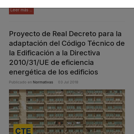
Leer más ...
Proyecto de Real Decreto para la
adaptación del Código Técnico de
la Edificación a la Directiva
2010/31/UE de eficiencia
energética de los edificios
Publicado en
Normativas
03 Jul 2018