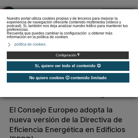
PRESUPUESTOS
❌
Nuestro portal utiliza cookies propias y de terceros para mejorar la
experiencia de navegación ofrecerte contenido multimedia (vídeos y
podcast). Si, también nos deja analizar nuestro tráfico para mantener tus
preferencias.
Recuerda que puedes cambiar la configuración u obtener más
información en la política de cookies.
Siber refuerza su
política de cookies.
propuesta de valor con
Global Services, un
◮
Configuración
nuevo estándar en s…
Si, quiero ver todo el contenido 😊
No quiero cookies 🙁 contenido limitado
Home
/
Normativas eficiencia energética
normativa eficiencia energética
El Consejo Europeo adopta la
nueva versión de la Directiva de
Eficiencia Energética en Edificios