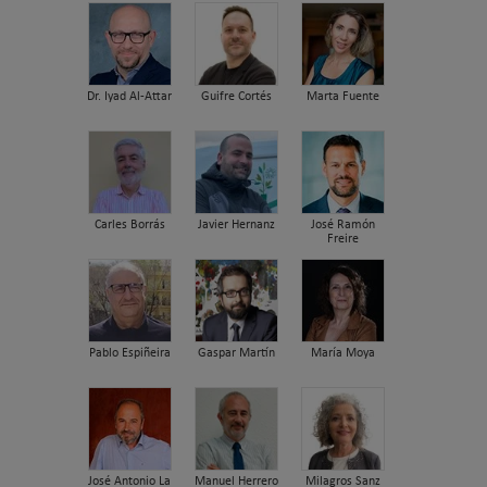
Dr. Iyad Al-Attar
Guifre Cortés
Marta Fuente
Carles Borrás
Javier Hernanz
José Ramón
Freire
Pablo Espiñeira
Gaspar Martín
María Moya
José Antonio La
Manuel Herrero
Milagros Sanz