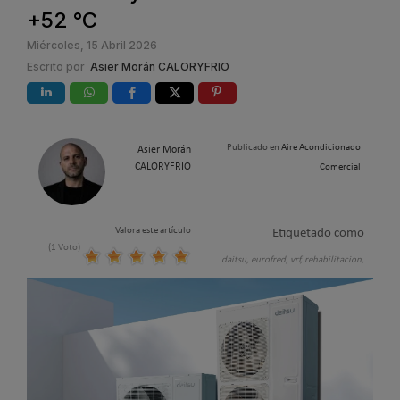
+52 °C
Miércoles, 15 Abril 2026
Escrito por
Asier Morán CALORYFRIO
Publicado en
Aire Acondicionado
Asier Morán
CALORYFRIO
Comercial
Valora este artículo
Etiquetado como
(1 Voto)
daitsu,
eurofred,
vrf,
rehabilitacion,