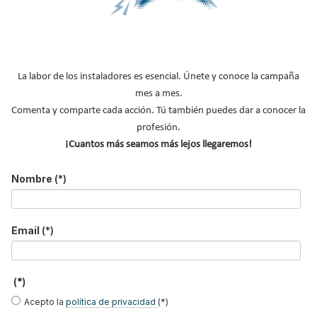
Cortinas de aire
Sistemas Roof-top
Conductos de aire
La labor de los instaladores es esencial. Únete y conoce la campaña
Instaladores de aire acondicionado
mes a mes.
NOTICIAS DESTACADAS
Comenta y comparte cada acción. Tú también puedes dar a conocer la
profesión.
¡Cuantos más seamos más lejos llegaremos!
Nombre
(*)
Email
(*)
(*)
Acepto la
política de privacidad
(*)