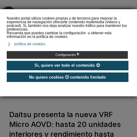
PRESUPUESTOS
❌
Nuestro portal utiliza cookies propias y de terceros para mejorar la
experiencia de navegación ofrecerte contenido multimedia (vídeos y
podcast). Si, también nos deja analizar nuestro tráfico para mantener tus
preferencias.
Recuerda que puedes cambiar la configuración u obtener más
información en la política de cookies.
La climatización
política de cookies.
evaporativa ¿Qué es y
cómo funciona?
◮
Configuración
Si, quiero ver todo el contenido 😊
No quiero cookies 🙁 contenido limitado
Home
/
Aire Acondicionado
/
Aire Acondicionado Comercial
/
Daitsu presenta la nueva VRF Micro AOVD: hasta 20 unidades interiores
y rendimiento hasta +52 °C
Daitsu presenta la nueva VRF
Micro AOVD: hasta 20 unidades
interiores y rendimiento hasta