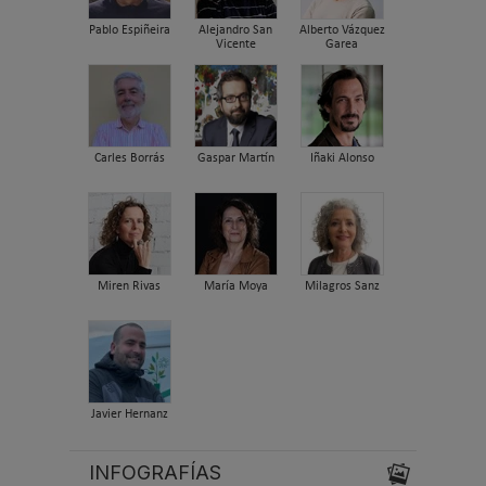
Pablo Espiñeira
Alejandro San
Alberto Vázquez
Vicente
Garea
Carles Borrás
Gaspar Martín
Iñaki Alonso
Miren Rivas
María Moya
Milagros Sanz
Javier Hernanz
INFOGRAFÍAS