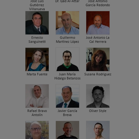
José Luis
Dr. Iyad Al-Attar
José Antonio
Gutiérrez
García Redondo
Villanueva
Ernesto
Guillermo
José Antonio La
Sanguinetti
Martínez López
Cal Herrera
Marta Fuente
Juan María
Susana Rodriguez
Hidalgo Betanzos
Rafael Bravo
Javier García
Oliver Style
Antolín
Breva