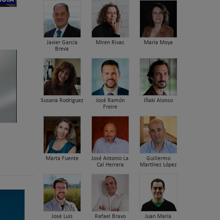
Javier García
Miren Rivas
María Moya
Breva
Susana Rodriguez
José Ramón
Iñaki Alonso
Freire
Marta Fuente
José Antonio La
Guillermo
Cal Herrera
Martínez López
José Luis
Rafael Bravo
Juan María