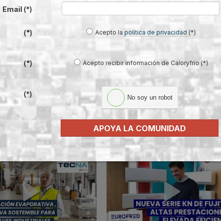
 entre 24 y 26°C, según Daikin
Email
(*)
a cada sistema para garantizar su máximo rendimiento
Acepto la
política de privacidad
(*)
(*)
volv
Acepto recibir información de Caloryfrio (*)
(*)
(*)
No soy un robot
APOYA LA COMUNIDAD