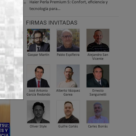
Haier Perla Premium S: Confort, eficiencia y
tecnología para…
FIRMAS INVITADAS
er arriba
Gaspar Martín
Pablo Espiñeira
Alejandro San
Vicente
José Antonio
Alberto Vázquez
Ernesto
García Redondo
Garea
Sanguinetti
Oliver Style
Guifre Cortés
Carles Borrás