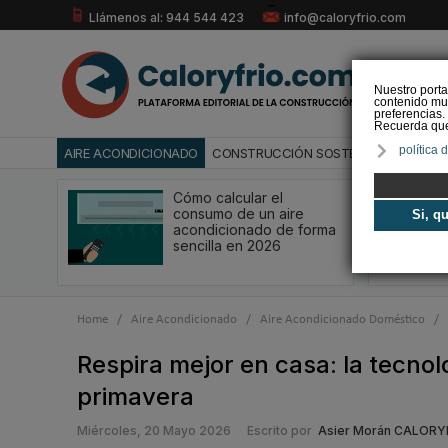
Llámenos al: 944 544 423
info@caloryfrio.com
Nuestro porta
contenido mul
preferencias.
Recuerda que 
política 
AIRE ACONDICIONADO
CONSTRUCCIÓN SOSTENIBLE
ENERGÍ
Cómo calcular el
consumo de un aire
Si, q
acondicionado de forma
sencilla en 2026
Home
/
Aire Acondicionado
/
Aire Acondicionado Doméstico
/
Respira mejor en casa: la tecnol
primavera
Miércoles, 20 Mayo 2026
Escrito por
Asier Morán CALORY