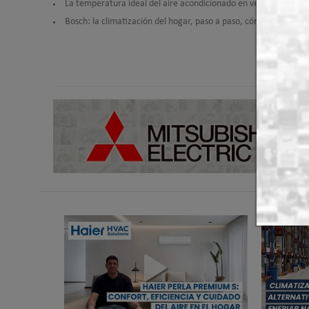
La temperatura ideal del aire acondicionado en verano se sitúa
Bosch: la climatización del hogar, paso a paso, cómo se instal