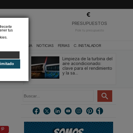
❌
PRESUPUESTOS
frecerte
ener tus
Pide tu presupuesto
kies.
CA
BAÑO Y AGUA
NOTICIAS
FERIAS
C. INSTALADOR
tización
Limpieza de la turbina del
o a paso,
aire acondicionado:
limitado
a cada
clave para el rendimiento
y la sa…
B
u
s
c
a
r
.
.