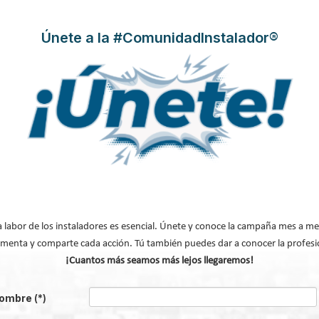
Únete a la #ComunidadInstalador®
ización LG
Modificado por última vez enMiércoles, 20 Mayo
a labor de los instaladores es esencial. Únete y conoce la campaña mes a me
menta y comparte cada acción. Tú también puedes dar a conocer la profesi
¡Cuantos más seamos más lejos llegaremos!
Fujitsu para una climatización más eficiente y cómoda
entes de Bosch para sacar el máximo partido a tu sistema de climatización
ombre
(*)
 UE que más energía consume en aire acondicionado