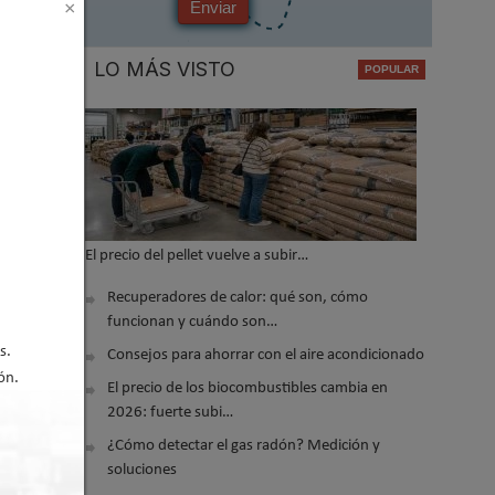
Enviar
×
LO MÁS VISTO
 2026 14:38
El precio del pellet vuelve a subir…
Recuperadores de calor: qué son, cómo
funcionan y cuándo son…
s.
Consejos para ahorrar con el aire acondicionado
ón.
El precio de los biocombustibles cambia en
2026: fuerte subi…
¿Cómo detectar el gas radón? Medición y
soluciones