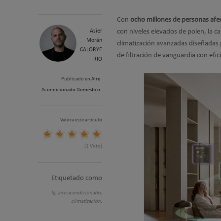
Con
ocho millones de personas afec
Asier
con niveles elevados de polen, la ca
Morán
climatización avanzadas diseñadas 
CALORYF
de filtración de vanguardia con efic
RIO
Publicado en
Aire
Acondicionado Doméstico
Valora este artículo
(1 Voto)
Etiquetado como
lg,
aire acondicionado,
climatización,