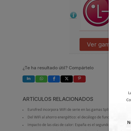
Ver gama climat
¿Te ha resultado útil? Compártelo
L
ARTÍCULOS RELACIONADOS
Co
Eurofred incorpora WiFi de serie en las gamas Split KM y KL de 
Del WiFi al ahorro energético: el decálogo de funciones intelig
N
Impacto de las olas de calor: España es el segundo país de la