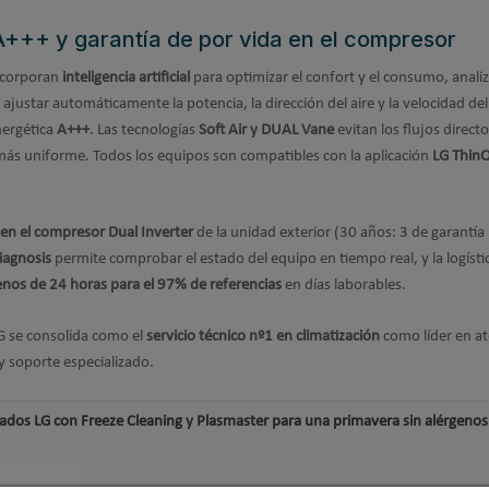
l, A+++ y garantía de por vida en el compresor
ncorporan
inteligencia artificial
para optimizar el confort y el consumo, anal
ajustar automáticamente la potencia, la dirección del aire y la velocidad del
nergética
A+++
. Las tecnologías
Soft Air y DUAL Vane
evitan los flujos directo
 más uniforme. Todos los equipos son compatibles con la aplicación
LG Thin
 en el compresor Dual Inverter
de la unidad exterior (30 años: 3 de garantía 
iagnosis
permite comprobar el estado del equipo en tiempo real, y la logísti
nos de 24 horas para el 97% de referencias
en días laborables.
G se consolida como el
servicio técnico nº1 en climatización
como líder en a
 y soporte especializado.
nados LG con Freeze Cleaning y Plasmaster para una primavera sin alérgenos