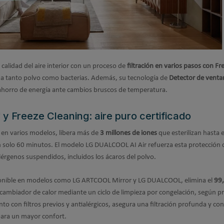
calidad del aire interior con un proceso de
filtración en varios pasos con Fr
mina tanto polvo como bacterias. Además, su tecnología de
Detector de venta
ahorro de energía ante cambios bruscos de temperatura.
y Freeze Cleaning: aire puro certificado
 en varios modelos, libera más de
3 millones de iones
que esterilizan hasta 
n solo 60 minutos. El modelo LG DUALCOOL AI Air refuerza esta protección 
lérgenos suspendidos, incluidos los ácaros del polvo.
ponible en modelos como LG ARTCOOL Mirror y LG DUALCOOL, elimina el
99
cambiador de calor mediante un ciclo de limpieza por congelación, según p
to con filtros previos y antialérgicos, asegura una filtración profunda y co
ara un mayor confort.