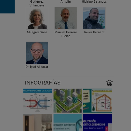
Gutiérrez
Antolín
Hidalgo Betanzos
Villanueva
Milagros Sanz
Manuel Herrero
Javier Hernanz
Fuerte
Dr. Iyad Al-Attar
INFOGRAFÍAS