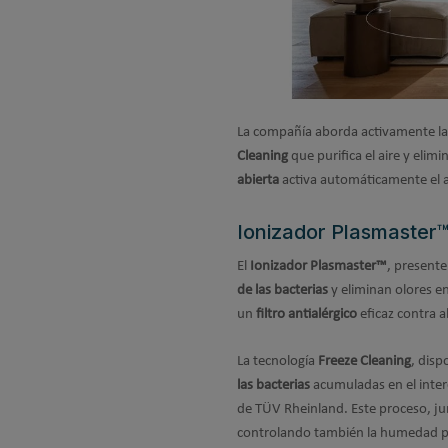
La compañía aborda activamente la 
Cleaning
que purifica el aire y eli
abierta
activa automáticamente el 
Ionizador Plasmaster™ 
El
Ionizador Plasmaster™
, presente
de las bacterias
y eliminan olores e
un
filtro antialérgico
eficaz contra a
La tecnología
Freeze Cleaning
, dis
las bacterias
acumuladas en el inter
de TÜV Rheinland. Este proceso, jun
controlando también la humedad p