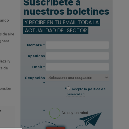
Suscríbete a
nuestros boletines
izando
Y RECIBE EN TU EMAIL TODA LA
ACTUALIDAD DEL SECTOR
s de aire
Q
para
Nombre
*
Apellidos
legal y
Email
*
ca de
Ocupación
*
tención
*
Acepto la
política de
privacidad
.
*
:
No soy un robot