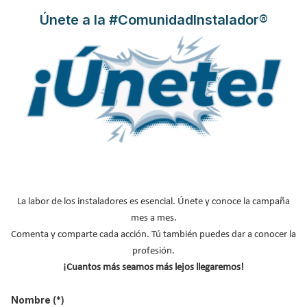
Únete a la #ComunidadInstalador®
La labor de los instaladores es esencial. Únete y conoce la campaña
mes a mes.
Comenta y comparte cada acción. Tú también puedes dar a conocer la
profesión.
Olimpia Splendid,
compañía líder en climatización, se introduce
¡Cuantos más seamos más lejos llegaremos!
en esta temporada en el mundo de los
humidificadores
,
lanzando dos innovadores productos (AquaSpa y Limpia) que
Nombre
(*)