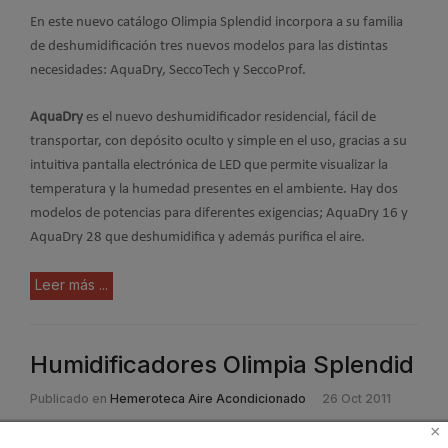
En este nuevo catálogo Olimpia Splendid incorpora a su familia
de deshumidificación tres nuevos modelos para las distintas
necesidades: AquaDry, SeccoTech y SeccoProf.
AquaDry
es el nuevo deshumidificador residencial, fácil de
transportar, con depósito oculto y simple en el uso, gracias a su
intuitiva pantalla electrónica de LED que permite visualizar la
temperatura y la humedad presentes en el ambiente. Hay dos
modelos de potencias para diferentes exigencias; AquaDry 16 y
AquaDry 28 que deshumidifica y además purifica el aire.
Leer más ...
Humidificadores Olimpia Splendid
Publicado en
Hemeroteca Aire Acondicionado
26 Oct 2011
×