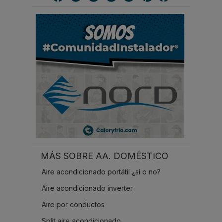
a
r
.
.
.
MÁS SOBRE AA. DOMÉSTICO
Aire acondicionado portátil ¿sí o no?
Aire acondicionado inverter
Aire por conductos
Split aire acondicionado