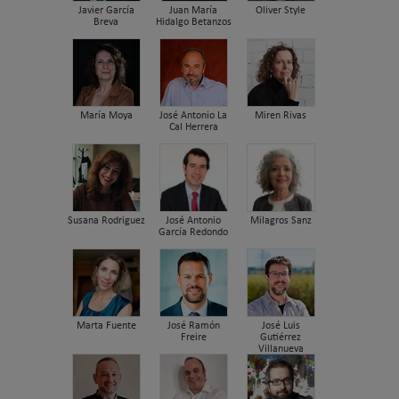
Javier García
Juan María
Oliver Style
Breva
Hidalgo Betanzos
María Moya
José Antonio La
Miren Rivas
Cal Herrera
Susana Rodriguez
José Antonio
Milagros Sanz
García Redondo
Marta Fuente
José Ramón
José Luis
Freire
Gutiérrez
Villanueva