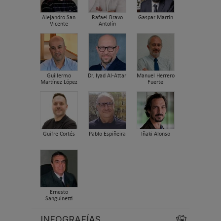
Alejandro San
Rafael Bravo
Gaspar Martín
Vicente
Antolín
Guillermo
Dr. Iyad Al-Attar
Manuel Herrero
Martínez López
Fuerte
Guifre Cortés
Pablo Espiñeira
Iñaki Alonso
Ernesto
Sanguinetti
INFOGRAFÍAS