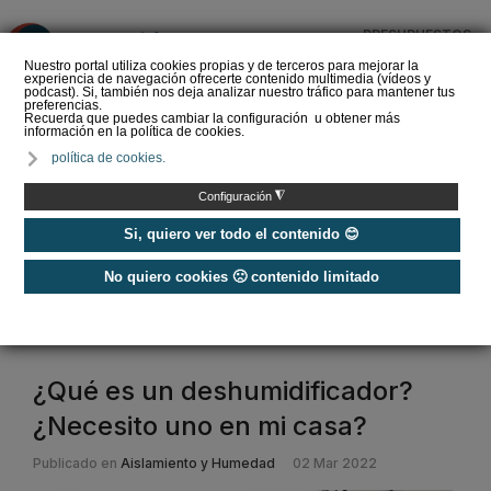
PRESUPUESTOS
❌
Nuestro portal utiliza cookies propias y de terceros para mejorar la
experiencia de navegación ofrecerte contenido multimedia (vídeos y
podcast). Si, también nos deja analizar nuestro tráfico para mantener tus
preferencias.
Recuerda que puedes cambiar la configuración u obtener más
información en la política de cookies.
Cómo calcular el
política de cookies.
consumo de un aire
acondicionado de forma
◮
Configuración
sencilla en 2026
Si, quiero ver todo el contenido 😊
No quiero cookies 🙁 contenido limitado
Home
/
Humidificador y deshumidificador
humidificador deshumidificador
¿Qué es un deshumidificador?
¿Necesito uno en mi casa?
Publicado en
Aislamiento y Humedad
02 Mar 2022