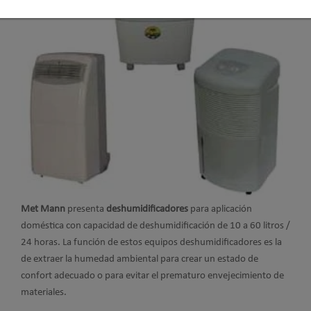
Met Mann
presenta
deshumidificadores
para aplicación
doméstica con capacidad de deshumidificación de 10 a 60 litros /
24 horas. La función de estos equipos deshumidificadores es la
de extraer la humedad ambiental para crear un estado de
confort adecuado o para evitar el prematuro envejecimiento de
materiales.