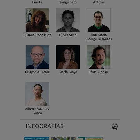
Fuerte
Sanguinetti
Antolín
Susana Rodriguez
Oliver Style
Juan María
Hidalgo Betanzos
Dr. Iyad Al-Attar
María Moya
Iñaki Alonso
Alberto Vázquez
Garea
INFOGRAFÍAS