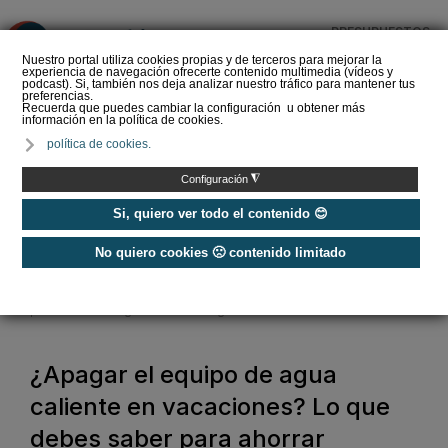
PRESUPUESTOS
❌
Nuestro portal utiliza cookies propias y de terceros para mejorar la
experiencia de navegación ofrecerte contenido multimedia (vídeos y
podcast). Si, también nos deja analizar nuestro tráfico para mantener tus
preferencias.
Recuerda que puedes cambiar la configuración u obtener más
información en la política de cookies.
Criterios de selección de
política de cookies.
depósitos de ACS
◮
Configuración
Si, quiero ver todo el contenido 😊
No quiero cookies 🙁 contenido limitado
Home
/
Calefacción
/
Agua caliente
/
¿Apagar el equipo de agua caliente en vacaciones? Lo que debes saber
para ahorrar energía este verano según Bosch
¿Apagar el equipo de agua
caliente en vacaciones? Lo que
debes saber para ahorrar