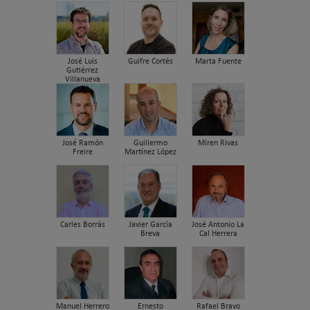
José Luis
Guifre Cortés
Marta Fuente
Gutiérrez
Villanueva
José Ramón
Guillermo
Miren Rivas
Freire
Martínez López
Carles Borrás
Javier García
José Antonio La
Breva
Cal Herrera
Manuel Herrero
Ernesto
Rafael Bravo