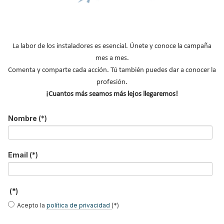
Termos eléctricos
Acumuladores
Instaladores de calefacción
La labor de los instaladores es esencial. Únete y conoce la campaña
mes a mes.
NOTICIAS DESTACADAS
Comenta y comparte cada acción. Tú también puedes dar a conocer la
profesión.
¡Cuantos más seamos más lejos llegaremos!
Nombre
(*)
Email
(*)
(*)
Acepto la
política de privacidad
(*)
Equilibrado hidráulico del suelo radiante:
colectores y puesta en marcha