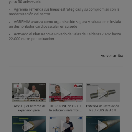
ya su 50 aniversario
Agremia refrenda sus líneas estratégicas y su compromiso con la
modernización del sector
AGREMIA avanza como organización segura y saludable e instala
un desfibrilador cardiovascular en su sede
Activado el Plan Renove Privado de Salas de Calderas 2026: hasta
22.000 euros por actuación
volver arriba
EasySTH, el sistema de
HYBRIZONE de ORKLI,
Criterios de instalación
expansión para
la solución inalámbrica
INSU PLUS de ABN,
tuberías PEX-a | Jordi
para rehabilitación y
Guía paso a paso
Mestres, Standard
zonificación del clima
Hidráulica
en vivienda