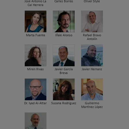
José Antonio La
Carles Borrás
Oliver Style
Cal Herrera
Marta Fuente
Iñaki Alonso
Rafael Bravo
Antolín
Miren Rivas
Javier García
Javier Hernanz
Breva
Dr. Iyad Al-Attar
Susana Rodriguez
Guillermo
Martínez López