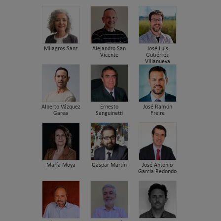
Milagros Sanz
Alejandro San
José Luis
Vicente
Gutiérrez
Villanueva
Alberto Vázquez
Ernesto
José Ramón
Garea
Sanguinetti
Freire
María Moya
Gaspar Martín
José Antonio
García Redondo