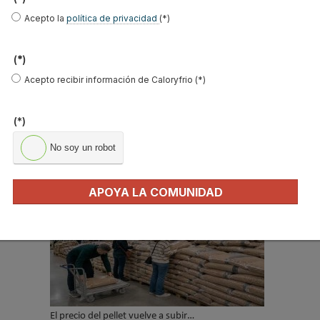
Acepto la
política de privacidad
(*)
*
Acepto la
política de privacidad
.
(*)
Acepto recibir información de Caloryfrio (*)
*
No soy un robot
(*)
Enviar
No soy un robot
APOYA LA COMUNIDAD
LO MÁS VISTO
El precio del pellet vuelve a subir…