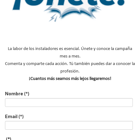
Equilibrado hidráulico del suelo radiante:
colectores y puesta en marcha
La labor de los instaladores es esencial. Únete y conoce la campaña
Suscríbete a
mes a mes.
Comenta y comparte cada acción. Tú también puedes dar a conocer la
nuestros boletines
profesión.
Y RECIBE EN TU EMAIL TODA LA
¡Cuantos más seamos más lejos llegaremos!
ACTUALIDAD DEL SECTOR
Nombre
(*)
Nombre
*
Apellidos
Email
(*)
Email
*
Ocupación
*
(*)