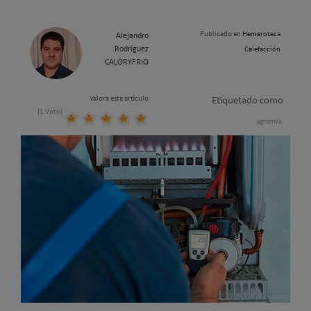
Publicado en
Hemeroteca
Alejandro
Rodríguez
Calefacción
CALORYFRIO
Valora este artículo
Etiquetado como
(1 Voto)
agremia,