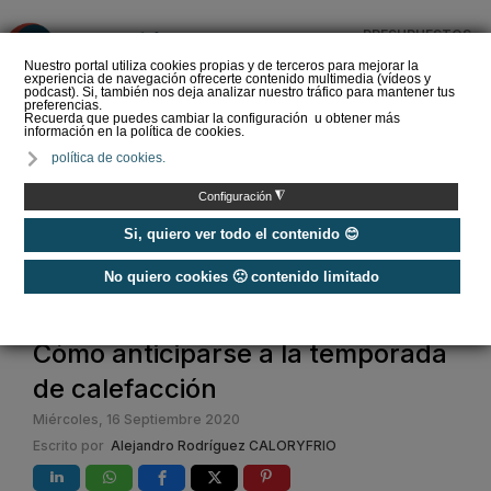
PRESUPUESTOS
❌
Nuestro portal utiliza cookies propias y de terceros para mejorar la
experiencia de navegación ofrecerte contenido multimedia (vídeos y
podcast). Si, también nos deja analizar nuestro tráfico para mantener tus
preferencias.
Recuerda que puedes cambiar la configuración u obtener más
información en la política de cookies.
Hibridación de bombas
política de cookies.
de calor con calderas de
condensación en
◮
Configuración
rehabilitación de…
Si, quiero ver todo el contenido 😊
No quiero cookies 🙁 contenido limitado
Home
Cómo anticiparse a la temporada
de calefacción
Miércoles, 16 Septiembre 2020
Escrito por
Alejandro Rodríguez CALORYFRIO