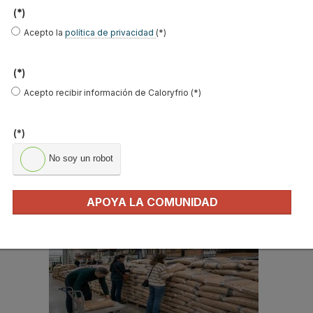
Email
*
(*)
Ocupación
*
Acepto la
política de privacidad
(*)
*
Acepto la
política de privacidad
.
(*)
Acepto recibir información de Caloryfrio (*)
*
No soy un robot
(*)
No soy un robot
Enviar
APOYA LA COMUNIDAD
LO MÁS VISTO