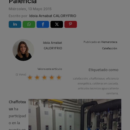
Palencia
Miércoles, 13 Mayo 2015
Escrito por
Idoia Arnabat CALORYFRIO
Publicado en
Hemeroteca
Idoia Arnabat
CALORYFRIO
Calefacción
Valora este artículo
Etiquetado como
(1 Voto)
calefacción,
chaffoteaux,
eficiencia
energética,
calderas en cascada,
articulos tecnicos agua caliente
sanitaria,
Chaffotea
ux
ha
participad
o en la