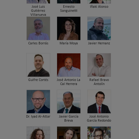
José Luis
Ernesto
Iñaki Alonso
Gutiérrez
Sanguinetti
Villanueva
Carles Borrás
María Moya
Javier Hernanz
Guifre Cortés
José Antonio La
Rafael Bravo
Cal Herrera
Antolín
Dr. Iyad Al-Attar
Javier García
José Antonio
Breva
García Redondo