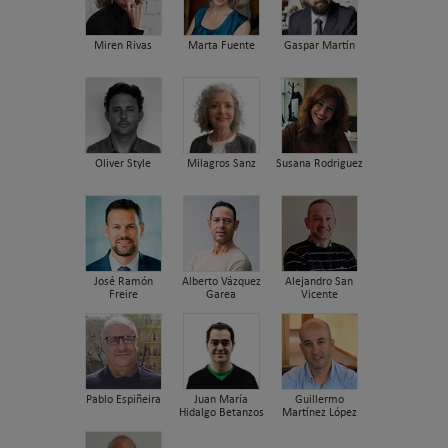
Miren Rivas
Marta Fuente
Gaspar Martín
Oliver Style
Milagros Sanz
Susana Rodriguez
José Ramón
Alberto Vázquez
Alejandro San
Freire
Garea
Vicente
Pablo Espiñeira
Juan María
Guillermo
Hidalgo Betanzos
Martínez López