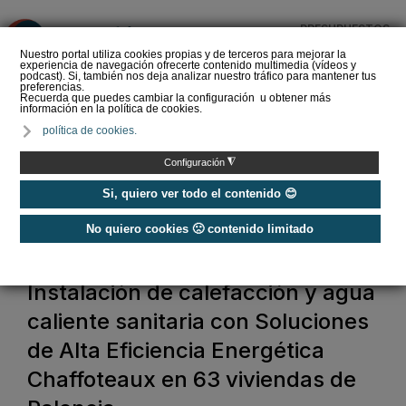
PRESUPUESTOS
❌
Nuestro portal utiliza cookies propias y de terceros para mejorar la
experiencia de navegación ofrecerte contenido multimedia (vídeos y
podcast). Si, también nos deja analizar nuestro tráfico para mantener tus
preferencias.
Recuerda que puedes cambiar la configuración u obtener más
información en la política de cookies.
El perfil del instalador de
política de cookies.
calefacción y ACS que
demanda el futuro del
◮
Configuración
sector
Si, quiero ver todo el contenido 😊
No quiero cookies 🙁 contenido limitado
Home
Instalación de calefacción y agua
caliente sanitaria con Soluciones
de Alta Eficiencia Energética
Chaffoteaux en 63 viviendas de