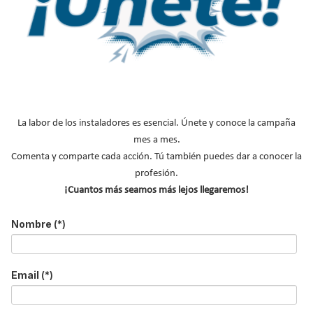
Equilibrado hidráulico del suelo radiante:
colectores y puesta en marcha
La labor de los instaladores es esencial. Únete y conoce la campaña
mes a mes.
Suscríbete a
Comenta y comparte cada acción. Tú también puedes dar a conocer la
nuestros boletines
profesión.
¡Cuantos más seamos más lejos llegaremos!
Y RECIBE EN TU EMAIL TODA LA
ACTUALIDAD DEL SECTOR
Nombre
(*)
Nombre
*
Email
(*)
Apellidos