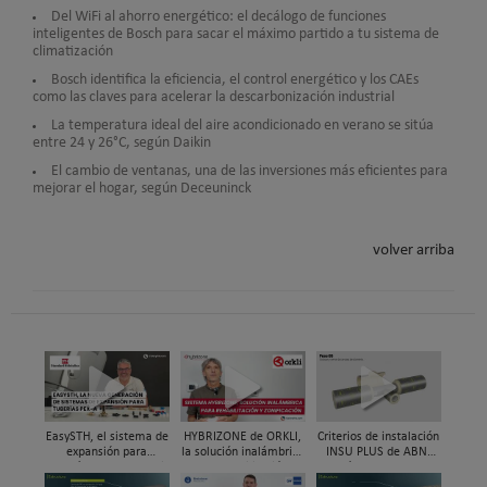
Del WiFi al ahorro energético: el decálogo de funciones
inteligentes de Bosch para sacar el máximo partido a tu sistema de
climatización
Bosch identifica la eficiencia, el control energético y los CAEs
como las claves para acelerar la descarbonización industrial
La temperatura ideal del aire acondicionado en verano se sitúa
entre 24 y 26°C, según Daikin
El cambio de ventanas, una de las inversiones más eficientes para
mejorar el hogar, según Deceuninck
volver arriba
EasySTH, el sistema de
HYBRIZONE de ORKLI,
Criterios de instalación
expansión para
la solución inalámbrica
INSU PLUS de ABN,
tuberías PEX-a | Jordi
para rehabilitación y
Guía paso a paso
Mestres, Standard
zonificación del clima