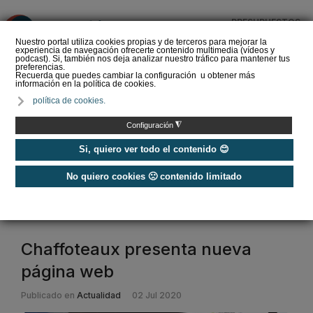
PRESUPUESTOS
❌
Nuestro portal utiliza cookies propias y de terceros para mejorar la
experiencia de navegación ofrecerte contenido multimedia (vídeos y
podcast). Si, también nos deja analizar nuestro tráfico para mantener tus
preferencias.
Recuerda que puedes cambiar la configuración u obtener más
información en la política de cookies.
La Liga de los
política de cookies.
Instaladores: Los Titanes
del Amperio (Episodio 3)
◮
Configuración
Si, quiero ver todo el contenido 😊
No quiero cookies 🙁 contenido limitado
Home
/
Etiquetas
/
chaffoteaux
chaffoteaux
Chaffoteaux presenta nueva
página web
Publicado en
Actualidad
02 Jul 2020