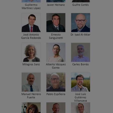
Guillermo
Javier Hernanz
Guifre Cortés
Martínez López
José Antonio
Ernesto
Dr. Iyad Al-Attar
García Redondo
Sanguinetti
Milagros Sanz
Alberto Vázquez
Carles Borrás
Garea
Manuel Herrero
Pablo Espiñeira
José Luis
Fuerte
Gutiérrez
Villanueva