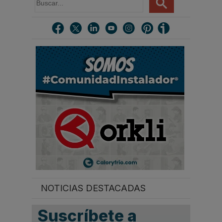
u
s
c
a
r
.
.
.
NOTICIAS DESTACADAS
Suscríbete a