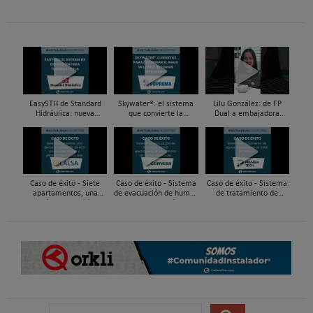
EasySTH de Standard
Skywater®: el sistema
Lilu González: de FP
Hidráulica: nueva
que convierte la
Dual a embajadora
generación en sistemas
cubierta en una
#ComunidadInstalador®
de expansión para
infraestructura activa de
| Mecatrónica Industrial
tuberías PEX
gestión del agua...
Caso de éxito - Siete
Caso de éxito - Sistema
Caso de éxito - Sistema
apartamentos, una
de evacuación de humos
de tratamiento de
decisión: instalación de
de grupos electrógenos
aguas residuales en un
ACS confortable, flexible
en una fábrica de vidrios
hotel de Málaga
y pens...
e...
B