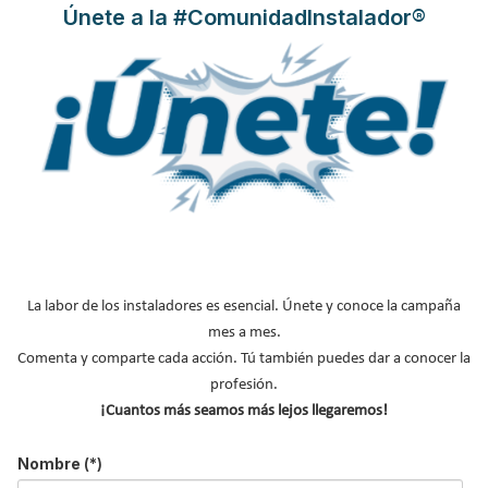
Publicado en
Hemeroteca Ferias
15 Abr 2015
Únete a la #ComunidadInstalador®
La labor de los instaladores es esencial. Únete y conoce la campaña
Chaffoteaux participó con la ponencia “Maximización del ahorro
mes a mes.
energético con un uso práctico de la termorregulación“ en el
Comenta y comparte cada acción. Tú también puedes dar a conocer la
espacio FEGECA de la Feria de Climatización 2015. Thibaud
profesión.
Forest, Product Manager de Chaffoteaux explicó las ventajas de
¡Cuantos más seamos más lejos llegaremos!
la termorregulación en las calderas de condensación.
Leer más ...
Nombre
(*)