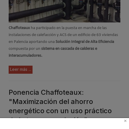
Chaffoteaux
ha participado en la puesta en marcha de las
instalaciones de calefacción y ACS de un edificio de 63 viviendas
en Palencia aportando una
Solución Integral de Alta Eficiencia
compuesta por un
sistema en cascada de calderas e
interacumuladores.
Leer más ...
Ponencia Chaffoteaux:
"Maximización del ahorro
energético con un uso práctico
de la termorregulación"
×