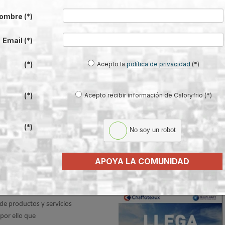
ectos,
Ecosat servicio técnico
ombre
(*)
n Madrid, que cuentan con la
Email
(*)
Acepto la
política de privacidad
(*)
(*)
Acepto recibir información de Caloryfrio (*)
(*)
(*)
No soy un robot
on las calderas de condensación
APOYA LA COMUNIDAD
 el mundo de la
de productos y servicios
 por ello que