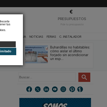
❌
PRESUPUESTOS
frecerte
ener tus
Pide tu presupuesto
kies.
CA
BAÑO Y AGUA
NOTICIAS
FERIAS
C. INSTALADOR
Buhardillas no habitables:
qué le va a
cómo aislar el último
limitado
u
forjado sin acondicionar
estión y…
un esp…
B
u
s
c
a
r
.
.