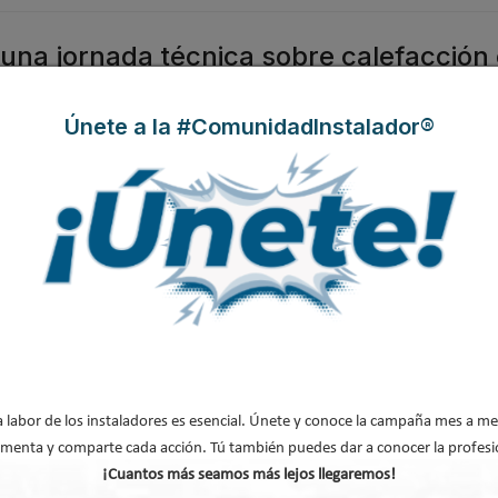
una jornada técnica sobre calefacción
ión de Fontaneros de Zaragoza
Únete a la #ComunidadInstalador®
 ofrece un abanico completo
ia y calefacción,
presentó su
n profesional empresarial de
on la empresa Amafri.
a labor de los instaladores es esencial. Únete y conoce la campaña mes a me
an en el mercado
menta y comparte cada acción. Tú también puedes dar a conocer la profesi
¡Cuantos más seamos más lejos llegaremos!