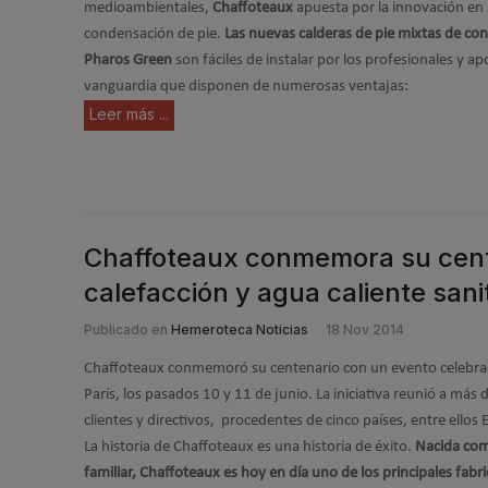
medioambientales,
Chaffoteaux
apuesta por la innovación en
condensación de pie.
Las nuevas calderas de pie mixtas de co
Pharos Green
son fáciles de instalar por los profesionales y a
vanguardia que disponen de numerosas ventajas:
Leer más ...
Chaffoteaux conmemora su cente
calefacción y agua caliente sani
Publicado en
Hemeroteca Noticias
18 Nov 2014
Chaffoteaux conmemoró su centenario con un evento celebrado
París, los pasados 10 y 11 de junio. La iniciativa reunió a más
clientes y directivos, procedentes de cinco países, entre ellos
La historia de Chaffoteaux es una historia de éxito.
Nacida co
familiar, Chaffoteaux es hoy en día uno de los principales fabr