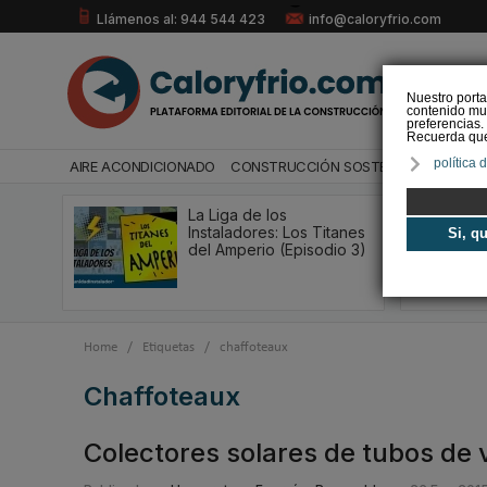
Llámenos al: 944 544 423
info@caloryfrio.com
Nuestro porta
contenido mul
preferencias.
Recuerda que 
política 
AIRE ACONDICIONADO
CONSTRUCCIÓN SOSTENIBLE
ENERGÍ
La Liga de los
Instaladores: Los Titanes
Si, q
del Amperio (Episodio 3)
Home
/
Etiquetas
/
chaffoteaux
chaffoteaux
Colectores solares de tubos de 