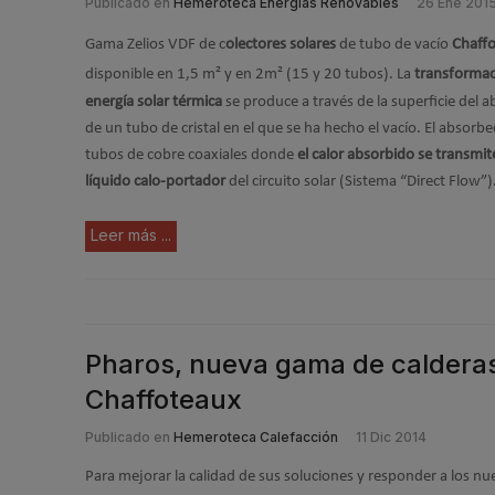
Publicado en
Hemeroteca Energías Renovables
26 Ene 201
Gama Zelios VDF de c
olectores solares
de tubo de vacío
Chaff
disponible en 1,5 m² y en 2m² (15 y 20 tubos).
La
transformaci
energía solar térmica
se
produce a través de la superficie del
de un tubo de cristal en el que se ha hecho el vacío. El
absorbed
tubos de cobre coaxiales
donde
el calor absorbido se transmit
líquido
calo-portador
del circuito solar (Sistema “Direct Flow”)
Leer más ...
Pharos, nueva gama de calderas
Chaffoteaux
Publicado en
Hemeroteca Calefacción
11 Dic 2014
Para mejorar la calidad de sus soluciones y responder a los nu