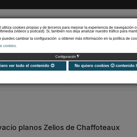
l utiliza cookies propias y de terceros para mejorar la experiencia de navegación o
timedia (vídeos y podcast). Si, también nos deja analizar nuestro tráfico para mant
puedes cambiar la configuración u obtener más información en la política de coo
de cookies.
AS RENOVABLES
CALEFACCIÓN
REFRIGERACIÓN
EFICIENCIA ENERGÉTI
◮
Configuración
Universo Aniversario - Un
Verifactu en
año, muchos momentos
climatización: 
uiero ver todo el contenido 😊
No quiero cookies 🙁 contenido 
exigir la ley a t
programa de g
vacío planos Zelios de Chaffoteaux