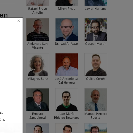
Rafael Bravo
Miren Rivas
Javier Hernanz
 en
Antolín
×
Alejandro San
Dr. Iyad Al-Attar
Gaspar Martín
Vicente
Milagros Sanz
José Antonio La
Guifre Cortés
Cal Herrera
s.
Ernesto
Juan María
Manuel Herrero
Sanguinetti
Hidalgo Betanzos
Fuerte
ón.