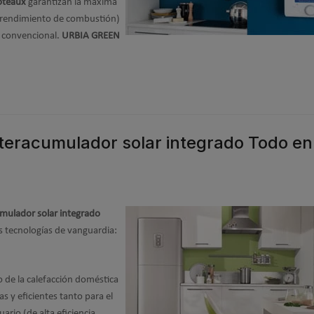
oteaux
garantizan la máxima
e rendimiento de combustión)
a convencional.
URBIA GREEN
teracumulador solar integrado Todo en
mulador solar integrado
 tecnologías de vanguardia:
 de la calefacción doméstica
as y eficientes tanto para el
ario (de alta eficiencia