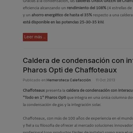
Gracias a la condensación, las
calderas URBIA GREEN de Chaff
eficiencia alcanzando un
rendimiento del 108%
(4 estrellas d
y un
ahorro energético de hasta el 35%
respecto a una calder
está disponible en las potencias 25-30-35 kW.
Leer más ...
Caldera de condensación con in
Pharos Opti de Chaffoteaux
Publicado en
Hemeroteca Calefacción
11 Oct 2013
Chaffoteaux
presenta la
caldera de condensación con interacu
"Todo en 1" Pharos Opti
que integra en una única columna dos
la condensación de gas y la integración solar.
Chaffoteaux, con más de 100 años de experiencia en el mundo
y fiel a su filosofía de ofrecer al mercado soluciones innovador
profesional (con productos fáciles de instalar) como para el usu