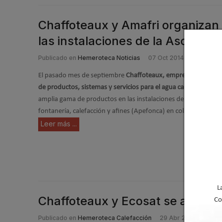
Chaffoteaux y Amafri organizan 
las instalaciones de la Asociac
Publicado en
Hemeroteca Noticias
07 Oct 2014
El pasado mes de septiembre
Chaffoteaux, empresa líder que
de productos, sistemas y servicios para el agua caliente sanitar
amplia gama de productos en las instalaciones de la Asociació
fontanería, calefacción y afines (Apefonca) en colaboración c
Leer más ...
L
Chaffoteaux y Ecosat se afianz
Co
Publicado en
Hemeroteca Calefacción
29 Abr 2014