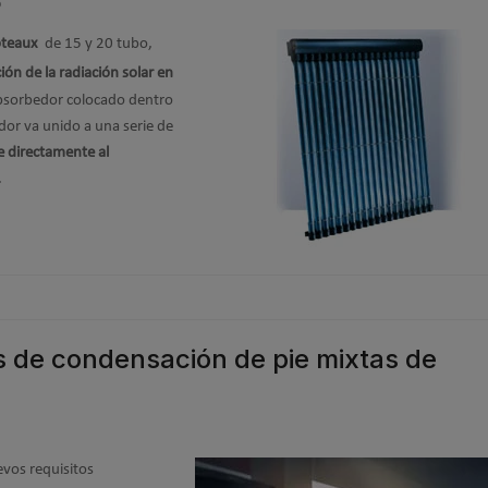
5
oteaux
de 15 y 20 tubo,
ón de la radiación solar en
 absorbedor colocado
dentro
or va unido a una serie de
e directamente al
.
 de condensación de pie mixtas de
evos requisitos