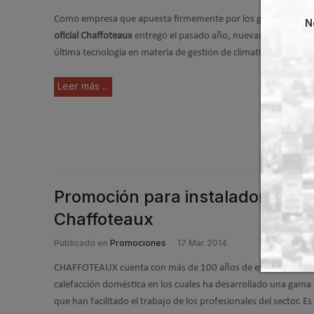
Como empresa que apuesta firmemente por los grandes proy
N
oficial Chaffoteaux
entregó el pasado año, nuevas viviendas e
última tecnología en materia de gestión de climatización.
Leer más ...
Promoción para instaladores, c
Chaffoteaux
Publicado en
Promociones
17 Mar 2014
CHAFFOTEAUX cuenta con más de 100 años de experiencia en
calefacción doméstica en los cuales ha desarrollado una gama 
que han facilitado el trabajo de los profesionales del sector. Es