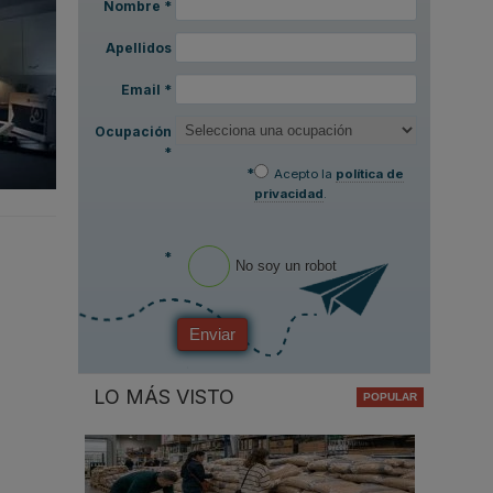
Nombre
*
Apellidos
Email
*
Ocupación
*
*
Acepto la
política de
privacidad
.
*
No soy un robot
Enviar
LO MÁS VISTO