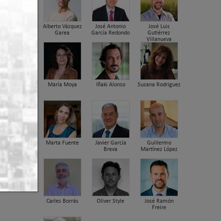
Alberto Vázquez
José Antonio
José Luis
Garea
García Redondo
Gutiérrez
Villanueva
María Moya
Iñaki Alonso
Susana Rodriguez
Marta Fuente
Javier García
Guillermo
Breva
Martínez López
Carles Borrás
Oliver Style
José Ramón
Freire