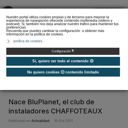
PRESUPUESTOS
❌
Nuestro portal utiliza cookies propias y de terceros para mejorar la
experiencia de navegación ofrecerte contenido multimedia (vídeos y
podcast). Si, también nos deja analizar nuestro tráfico para mantener tus
preferencias.
Recuerda que puedes cambiar la configuración u obtener más
información en la política de cookies.
La Liga de los
política de cookies.
Instaladores: Los Titanes
del Amperio (Episodio 3)
◮
Configuración
Si, quiero ver todo el contenido 😊
No quiero cookies 🙁 contenido limitado
Home
/
Etiquetas
/
chaffoteaux
chaffoteaux
Nace BluPlanet, el club de
instaladores CHAFFOTEAUX
Publicado en
Actualidad
10 Oct 2011