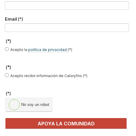
UPM de Madrid
Publicado en
Actualidad
16 Mar 2010
Email
(*)
(*)
Acepto la
política de privacidad
(*)
(*)
Acepto recibir información de Caloryfrio (*)
(*)
No soy un robot
Esta llegando al final el curso de postgrado que organiza la
Universidad Politécnica de Madrid y Chaffoteaux, sobre gestión
integrada de proyectos de climatización en su modalidad
APOYA LA COMUNIDAD
presencial, mientras que en la modalidad a distancia tiene
previsto su finalización en Junio.