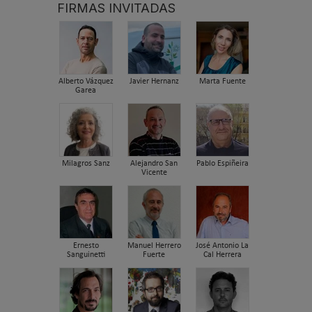
FIRMAS INVITADAS
Alberto Vázquez
Javier Hernanz
Marta Fuente
Garea
Milagros Sanz
Alejandro San
Pablo Espiñeira
Vicente
Ernesto
Manuel Herrero
José Antonio La
Sanguinetti
Fuerte
Cal Herrera