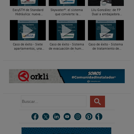
EasySTH de Standard
Skywater®: el sistema
Lilu González: de FP
Hidráulica: nueva
que convierte la
Dual a embajadora
generación en sistemas
cubierta en una
#ComunidadInstalador®
de expansión para
infraestructura activa de
| Mecatrónica Industrial
tuberías PEX
gestión del agua...
Caso de éxito - Siete
Caso de éxito - Sistema
Caso de éxito - Sistema
apartamentos, una
de evacuación de humos
de tratamiento de
decisión: instalación de
de grupos electrógenos
aguas residuales en un
ACS confortable, flexible
en una fábrica de vidrios
hotel de Málaga
y pens...
e...
B
u
s
c
a
r
.