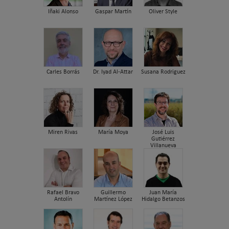
Iñaki Alonso
Gaspar Martín
Oliver Style
Carles Borrás
Dr. Iyad Al-Attar
Susana Rodriguez
Miren Rivas
María Moya
José Luis
Gutiérrez
Villanueva
Rafael Bravo
Guillermo
Juan María
Antolín
Martínez López
Hidalgo Betanzos