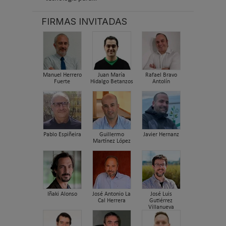
FIRMAS INVITADAS
Manuel Herrero
Juan María
Rafael Bravo
Fuerte
Hidalgo Betanzos
Antolín
Pablo Espiñeira
Guillermo
Javier Hernanz
Martínez López
Iñaki Alonso
José Antonio La
José Luis
Cal Herrera
Gutiérrez
Villanueva