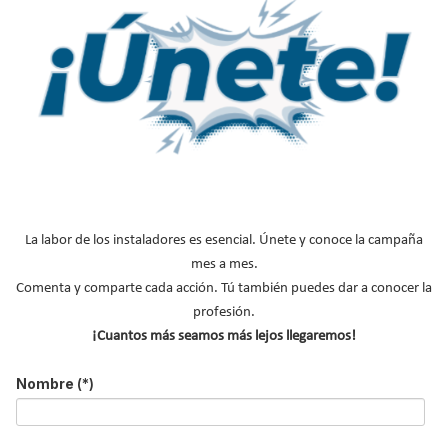
ACTUALIDAD DEL SECTOR
Nombre
*
Apellidos
Email
*
Ocupación
*
*
Acepto la
política de privacidad
.
La labor de los instaladores es esencial. Únete y conoce la campaña
mes a mes.
*
Comenta y comparte cada acción. Tú también puedes dar a conocer la
profesión.
No soy un robot
¡Cuantos más seamos más lejos llegaremos!
Enviar
Nombre
(*)
LO MÁS VISTO