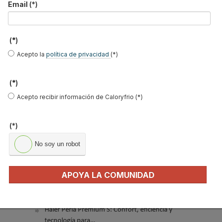
Email
(*)
(*)
Acepto la
política de privacidad
(*)
El precio del pellet vuelve a subir…
(*)
Acepto recibir información de Caloryfrio (*)
Recuperadores de calor: qué son, cómo
funcionan y cuándo son…
(*)
Consejos para ahorrar con el aire
acondicionado
No soy un robot
El precio de los biocombustibles cambia en
2026: fuerte subi…
APOYA LA COMUNIDAD
¿Cómo detectar el gas radón? Medición y
soluciones
Haier Perla Premium S: Confort, eficiencia y
tecnología para…