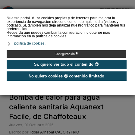
PRESUPUESTOS
❌
Nuestro portal utiliza cookies propias y de terceros para mejorar la
experiencia de navegación ofrecerte contenido multimedia (vídeos y
podcast). Si, también nos deja analizar nuestro tráfico para mantener tus
preferencias.
Recuerda que puedes cambiar la configuración u obtener más
información en la política de cookies.
El perfil del instalador de
política de cookies.
calefacción y ACS que
demanda el futuro del
◮
Configuración
sector
Si, quiero ver todo el contenido 😊
No quiero cookies 🙁 contenido limitado
Home
Bomba de calor para agua
caliente sanitaria Aquanext
Facile, de Chaffoteaux
Jueves, 01 Octubre 2015
Escrito por
Idoia Arnabat CALORYFRIO