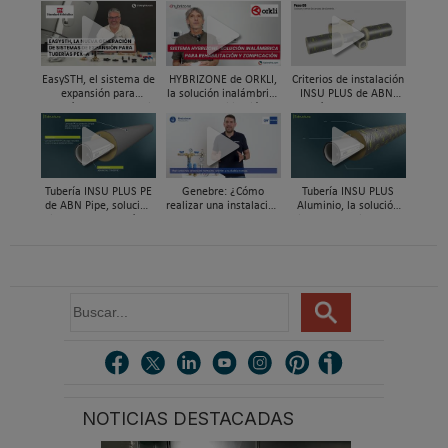
EasySTH, el sistema de
HYBRIZONE de ORKLI,
Criterios de instalación
expansión para
la solución inalámbrica
INSU PLUS de ABN,
tuberías PEX-a | Jordi
para rehabilitación y
Guía paso a paso
Mestres, Standard
zonificación del clima
Hidráulica
en vivienda
Tubería INSU PLUS PE
Genebre: ¿Cómo
Tubería INSU PLUS
de ABN Pipe, solución
realizar una instalación
Aluminio, la solución
integral en tuberías
con reductoras a
integral en sistemas
preaisladas
presión?
preaislados de ABN
Pipe Systems
B
u
s
c
a
r
NOTICIAS DESTACADAS
.
.