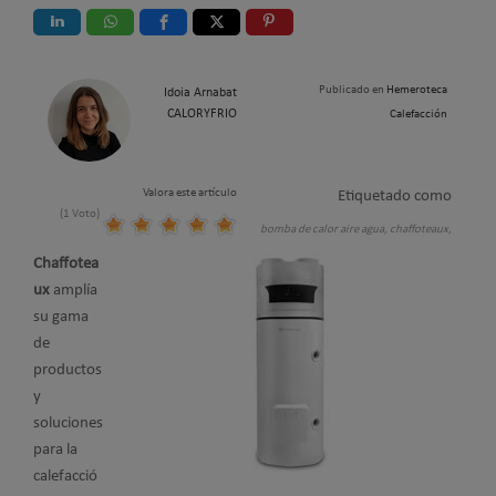
Publicado en
Hemeroteca
Idoia Arnabat
CALORYFRIO
Calefacción
Valora este artículo
Etiquetado como
(1 Voto)
bomba de calor aire agua,
chaffoteaux,
Chaffotea
ux
amplía
su gama
de
productos
y
soluciones
para la
calefacció