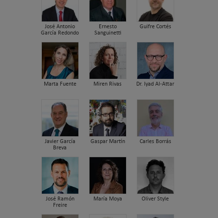
José Antonio
Ernesto
Guifre Cortés
García Redondo
Sanguinetti
Marta Fuente
Miren Rivas
Dr. Iyad Al-Attar
Javier García
Gaspar Martín
Carles Borrás
Breva
José Ramón
María Moya
Oliver Style
Freire