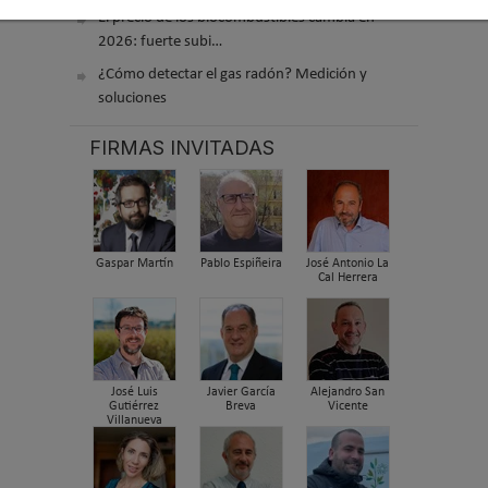
El precio de los biocombustibles cambia en
2026: fuerte subi…
¿Cómo detectar el gas radón? Medición y
soluciones
FIRMAS INVITADAS
Gaspar Martín
Pablo Espiñeira
José Antonio La
Cal Herrera
José Luis
Javier García
Alejandro San
Gutiérrez
Breva
Vicente
Villanueva