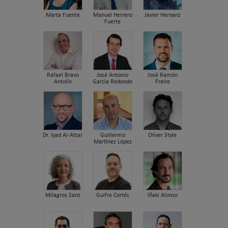
Marta Fuente
Manuel Herrero
Javier Hernanz
Fuerte
Rafael Bravo
José Antonio
José Ramón
Antolín
García Redondo
Freire
Dr. Iyad Al-Attar
Guillermo
Oliver Style
Martínez López
Milagros Sanz
Guifre Cortés
Iñaki Alonso