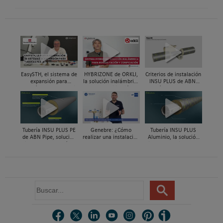
EasySTH, el sistema de
HYBRIZONE de ORKLI,
Criterios de instalación
expansión para
la solución inalámbrica
INSU PLUS de ABN,
tuberías PEX-a | Jordi
para rehabilitación y
Guía paso a paso
Mestres, Standard
zonificación del clima
Hidráulica
en vivienda
Tubería INSU PLUS PE
Genebre: ¿Cómo
Tubería INSU PLUS
de ABN Pipe, solución
realizar una instalación
Aluminio, la solución
integral en tuberías
con reductoras a
integral en sistemas
preaisladas
presión?
preaislados de ABN
Pipe Systems
B
u
s
c