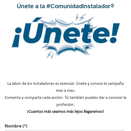
nuestros boletines
Únete a la #ComunidadInstalador®
Y RECIBE EN TU EMAIL TODA LA
ACTUALIDAD DEL SECTOR
Nombre
*
Apellidos
Email
*
Ocupación
*
*
La labor de los instaladores es esencial. Únete y conoce la campaña
Acepto la
política de privacidad
.
mes a mes.
Comenta y comparte cada acción. Tú también puedes dar a conocer la
*
profesión.
¡Cuantos más seamos más lejos llegaremos!
No soy un robot
Nombre
(*)
Enviar