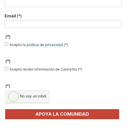
Email
(*)
LO MÁS VISTO
(*)
Acepto la
política de privacidad
(*)
(*)
Gases refrigerantes actuales y nuevos
Acepto recibir información de Caloryfrio (*)
refrigerantes: qué…
(*)
El precio del pellet vuelve a subir en España:
esto cuesta u…
No soy un robot
Recuperadores de calor: qué son, cómo
funcionan y cuándo son…
APOYA LA COMUNIDAD
Consejos para ahorrar con el aire
acondicionado