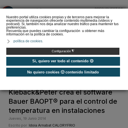
PRESUPUESTOS
❌
Nuestro portal utiliza cookies propias y de terceros para mejorar la
experiencia de navegación ofrecerte contenido multimedia (vídeos y
podcast). Si, también nos deja analizar nuestro tráfico para mantener tus
preferencias.
Recuerda que puedes cambiar la configuración u obtener más
información en la política de cookies.
Criterios de selección de
política de cookies.
depósitos de ACS
◮
Configuración
Si, quiero ver todo el contenido 😊
No quiero cookies 🙁 contenido limitado
Home
Kieback&Peter crea el software
Bauer BAOPT® para el control de
temperatura en instalaciones
Jueves, 19 Junio 2014
Escrito por
Idoia Arnabat CALORYFRIO