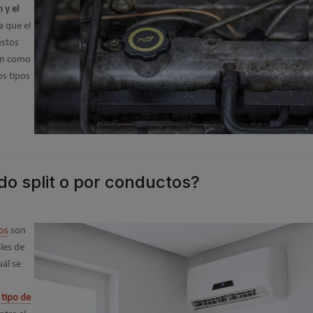
n y el
a que el
estos
ión como
os tipos
o split o por conductos?
os
son
les de
ál se
é
tipo de