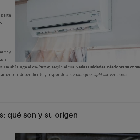
a parte
s
esor y
 son
s. De ahí surge el
multisplit
, según el cual
varias unidades interiores se cone
etamente independiente y responde al de cualquier
split
convencional.
es: qué son y su origen