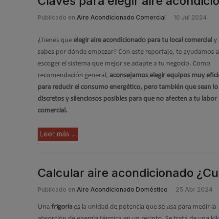
Claves para elegir aire acondic
Publicado en
Aire Acondicionado Comercial
10 Jul 2024
¿Tienes que
elegir aire acondicionado para tu local comercial
y
sabes por dónde empezar? Con este reportaje, te ayudamos a
escoger el sistema que mejor se adapte a tu negocio. Como
recomendación general,
aconsejamos elegir equipos muy efici
para reducir el consumo energético, pero también que sean l
discretos y silenciosos posibles para que no afecten a tu labor
comercial.
Leer más ...
Calcular aire acondicionado ¿Cu
Publicado en
Aire Acondicionado Doméstico
25 Abr 2024
Una
frigoría
es la unidad de potencia que se usa para medir la
absorción de energía térmica en un recinto. Se trata de una kil