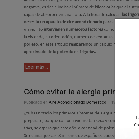
negativa, es decir, indica el número de kilocalorías que el siste
capaz de absorber en una hora. A la hora de calcular
las frigor
necesita un aparato de aire acondicionado
para absorber el ca
un recinto
intervienen numerosos factores
como la zona climá
la vivienda, su orientación, número de ventanas, su aislamient
por eso, en este artículo realizaremos un cálculo muy orientati
aproximado de la potencia en frigorías.
Leer más ...
Cómo evitar la alergia primavera
Publicado en
Aire Acondicionado Doméstico
15 Mar 2022
¿Ya has notado los primeros síntomas de alergia primaveral? 
L
prepárate, porque con un invierno tan seco y con temperatur
Co
frías, se espera que este año la cantidad de polen sea más bien
Se estima que casi 8 millones de españoles padecen alergia al 