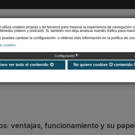
l utiliza cookies propias y de terceros para mejorar la experiencia de navegación o
timedia (vídeos y podcast). Si, también nos deja analizar nuestro tráfico para mant
puedes cambiar la configuración u obtener más información en la política de coo
de cookies.
AS RENOVABLES
CALEFACCIÓN
REFRIGERACIÓN
EFICIENCIA ENERGÉTI
◮
Configuración
Impacto de las olas de
Mitsubishi Hea
calor: España es el
Industries lanz
uiero ver todo el contenido 😊
No quiero cookies 🙁 contenido 
segundo país de la UE
tarifa 2026 con
que más energía…
soluciones efi
s: ventajas, funcionamiento y su pape