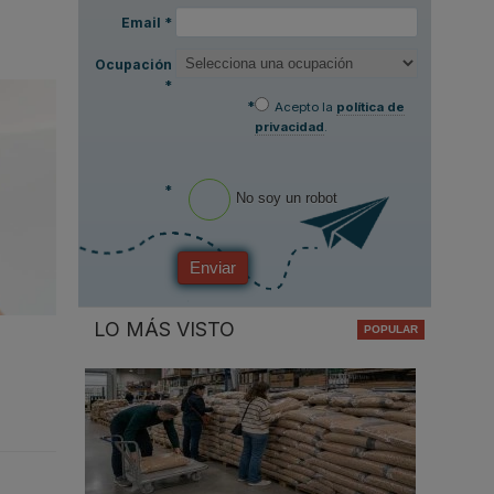
Email
*
Ocupación
*
*
Acepto la
política de
privacidad
.
*
No soy un robot
Enviar
LO MÁS VISTO