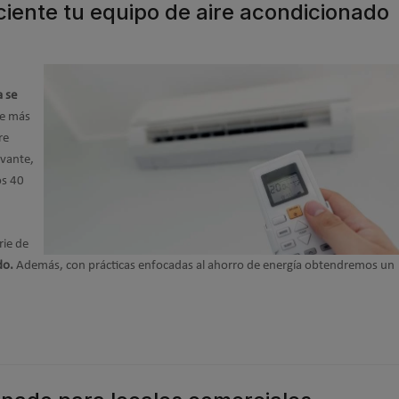
ciente tu equipo de aire acondicionado
 se
de más
re
evante,
os 40
rie de
do.
Además, con prácticas enfocadas al ahorro de energía obtendremos un