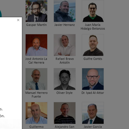
×
Gaspar Martín
Javier Hernanz
Juan María
Hidalgo Betanzos
José Antonio La
Rafael Bravo
Guifre Cortés
Cal Herrera
Antolín
Manuel Herrero
Oliver Style
Dr. Iyad Al-Attar
Fuerte
s.
ón.
Guillermo
Alejandro San
Javier García