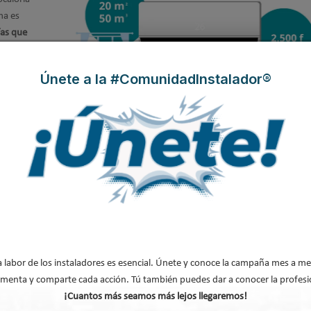
ma es
ías que
lor de
tica de
Únete a la #ComunidadInstalador®
o, etc.
vo y
l con el aire acondicionado
Pues
a labor de los instaladores es esencial. Únete y conoce la campaña mes a me
as poco
menta y comparte cada acción. Tú también puedes dar a conocer la profesi
 alta.
¡Cuantos más seamos más lejos llegaremos!
polen,