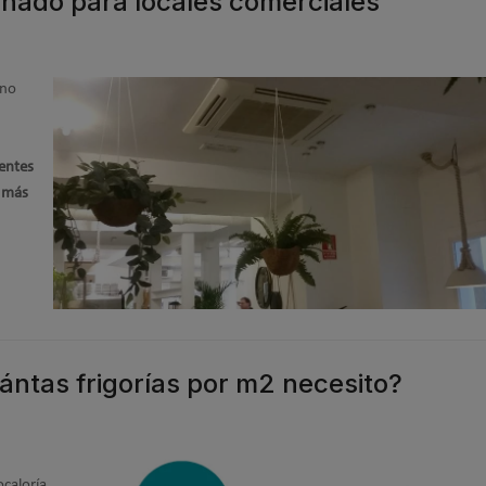
ionado para locales comerciales
 no
entes
o más
ántas frigorías por m2 necesito?
ocaloría