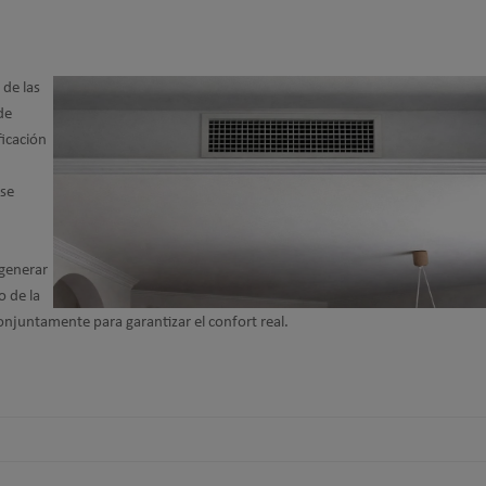
 de las
de
ficación
se
 generar
o de la
conjuntamente para garantizar el confort real.