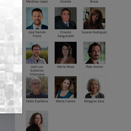
Martínez López
Vicente
Breva
José Ramón
Ernesto
Susana Rodriguez
Freire
Sanguinetti
José Luis
María Moya
Iñaki Alonso
Gutiérrez
Villanueva
Pablo Espiñeira
Marta Fuente
Milagros Sanz