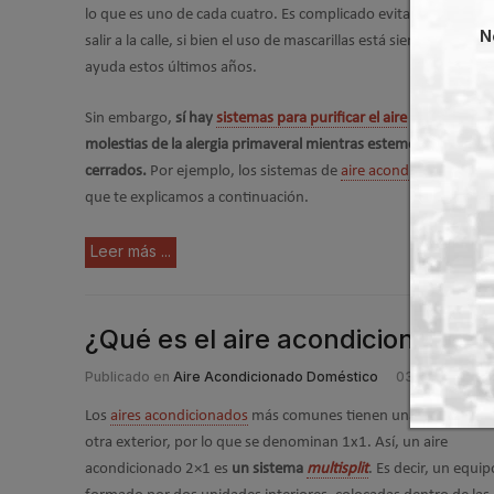
lo que es uno de cada cuatro. Es complicado evitar respirar pol
N
salir a la calle, si bien el uso de mascarillas está siendo de muc
ayuda estos últimos años.
Sin embargo,
sí hay
sistemas para purificar el aire
y minimizar l
molestias de la alergia primaveral mientras estemos en espaci
cerrados.
Por ejemplo, los sistemas de
aire acondicionado con 
que te explicamos a continuación.
Leer más ...
¿Qué es el aire acondicionado 2
Publicado en
Aire Acondicionado Doméstico
03 Mar 2022
Los
aires acondicionados
más comunes tienen una unidad inte
otra exterior, por lo que se denominan 1x1. Así, un aire
acondicionado 2×1 es
un sistema
multisplit
. Es decir, un equip