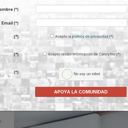
en al
ombre
(*)
ha
Email
(*)
as
Acepto la
política de privacidad
(*)
(*)
os
filtro
Acepto recibir información de Caloryfrio (*)
(*)
(*)
No soy un robot
×1 y cuáles son sus ventajas?
APOYA LA COMUNIDAD
rior y
o