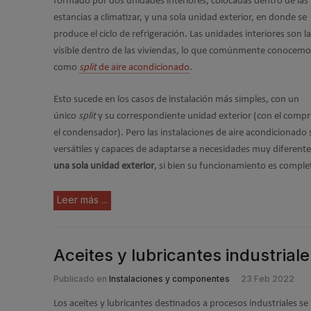
formado por dos unidades interiores, colocadas dentro de las
estancias a climatizar, y una sola unidad exterior, en donde se
produce el ciclo de refrigeración. Las unidades interiores son l
visible dentro de las viviendas, lo que comúnmente conocemo
como
split
de aire acondicionado
.
Esto sucede en los casos de instalación más simples, con un
único
split
y su correspondiente unidad exterior (con el compr
el condensador). Pero las instalaciones de aire acondicionado
versátiles y capaces de adaptarse a necesidades muy diferente
una sola unidad exterior
, si bien su funcionamiento es compl
Leer más ...
Aceites y lubricantes industrial
Publicado en
Instalaciones y componentes
23 Feb 2022
Los aceites y lubricantes destinados a procesos industriales se