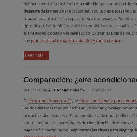
definen como una sustancia o
semifluido
que reduce la
fricció
desgaste
de la maquinaria industrial. Y su uso es necesario par
funcionamiento de estos aparatos sea el adecuado. Además, 
tipos de aceites también se utilizan en sistemas de climatizac
el aire acondicionado y la calefacción. Existen aceites de much
con
gran cantidad de particularidades y características
.
Leer más ...
Comparación: ¿aire acondicionad
Publicado en
Aire Acondicionado
16 Feb 2022
El
aire acondicionado
split
y el
aire acondicionado por conduct
los dos sistemas más utilizados en viviendas y locales comercia
pequeñas dimensiones. ¿Para qué sirve cada uno de ellos? ¿Cu
adecúa mejor a las necesidades de climatización de mi hogar o
negocio? A continuación,
explicamos las claves para elegir qu