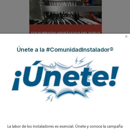
×
Únete a la #ComunidadInstalador®
Equilibrado hidráulico del suelo radiante:
colectores y puesta en marcha
Suscríbete a
nuestros boletines
Y RECIBE EN TU EMAIL TODA LA
ACTUALIDAD DEL SECTOR
La labor de los instaladores es esencial. Únete y conoce la campaña
Nombre
*