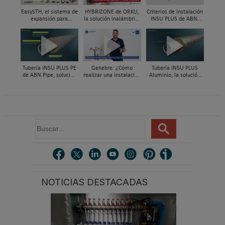
EasySTH, el sistema de
HYBRIZONE de ORKLI,
Criterios de instalación
expansión para
la solución inalámbrica
INSU PLUS de ABN,
tuberías PEX-a | Jordi
para rehabilitación y
Guía paso a paso
Mestres, Standard
zonificación del clima
Hidráulica
en vivienda
Tubería INSU PLUS PE
Genebre: ¿Cómo
Tubería INSU PLUS
de ABN Pipe, solución
realizar una instalación
Aluminio, la solución
integral en tuberías
con reductoras a
integral en sistemas
preaisladas
presión?
preaislados de ABN
Pipe Systems
B
u
s
c
a
r
NOTICIAS DESTACADAS
.
.
.