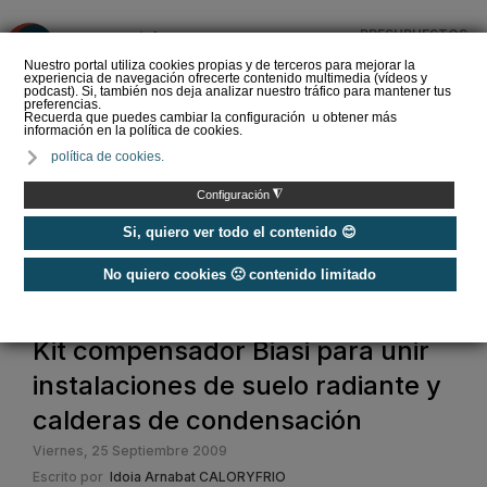
PRESUPUESTOS
❌
Nuestro portal utiliza cookies propias y de terceros para mejorar la
experiencia de navegación ofrecerte contenido multimedia (vídeos y
podcast). Si, también nos deja analizar nuestro tráfico para mantener tus
preferencias.
Recuerda que puedes cambiar la configuración u obtener más
información en la política de cookies.
El perfil del instalador de
política de cookies.
calefacción y ACS que
demanda el futuro del
◮
Configuración
sector
Si, quiero ver todo el contenido 😊
No quiero cookies 🙁 contenido limitado
Home
Kit compensador Biasi para unir
instalaciones de suelo radiante y
calderas de condensación
Viernes, 25 Septiembre 2009
Escrito por
Idoia Arnabat CALORYFRIO