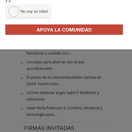
(*)
No soy un robot
APOYA LA COMUNIDAD
El precio del pellet vuelve a subir…
Recuperadores de calor: qué son, cómo
funcionan y cuándo son…
Consejos para ahorrar con el aire
acondicionado
El precio de los biocombustibles cambia en
2026: fuerte subi…
¿Cómo detectar el gas radón? Medición y
soluciones
Haier Perla Premium S: Confort, eficiencia y
tecnología para…
FIRMAS INVITADAS