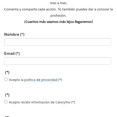
mes a mes.
Apellidos
Comenta y comparte cada acción. Tú también puedes dar a conocer la
profesión.
Email
*
¡Cuantos más seamos más lejos llegaremos!
Ocupación
*
Nombre
(*)
*
Acepto la
política de privacidad
.
Email
(*)
*
No soy un robot
(*)
Acepto la
política de privacidad
(*)
Enviar
(*)
LO MÁS VISTO
Acepto recibir información de Caloryfrio (*)