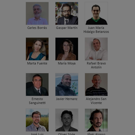
Carles Borrás
Gaspar Martín
Juan María
Hidalgo Betanzos
Marta Fuente
María Moya
Rafael Bravo
Antolín
Ernesto
Javier Hernanz
Alejandro San
Sanguinetti
Vicente
José Luis
Oliver Style
Iñaki Alonso