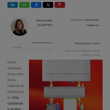
Publicado en
Hemeroteca
Idoia Arnabat
CALORYFRIO
Calefacción
Valora este artículo
Etiquetado como
(0 votos)
calderas de condensación,
suelo
radiante,
tradesa,
Como
resultado
de la unión
de las
calderas de
condensaci
ón
Chip
Condensin
g de Biasi