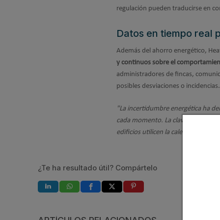
regulación pueden traducirse en co
Datos en tiempo real 
Además del ahorro energético, HeatP
y continuos sobre el comportamien
administradores de fincas, comuni
posibles desviaciones o incidencias.
"La incertidumbre energética ha d
cada momento. La clave está en co
edificios utilicen la calefacción de 
¿Te ha resultado útil? Compártelo