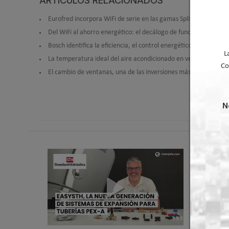
ARTÍCULOS RELACIONADOS
Eurofred incorpora WiFi de serie en las gamas Split KM y KL de 
Del WiFi al ahorro energético: el decálogo de funciones intelig
Bosch identifica la eficiencia, el control energético y los CAEs 
L
La temperatura ideal del aire acondicionado en verano se sitúa
Co
El cambio de ventanas, una de las inversiones más eficientes p
N