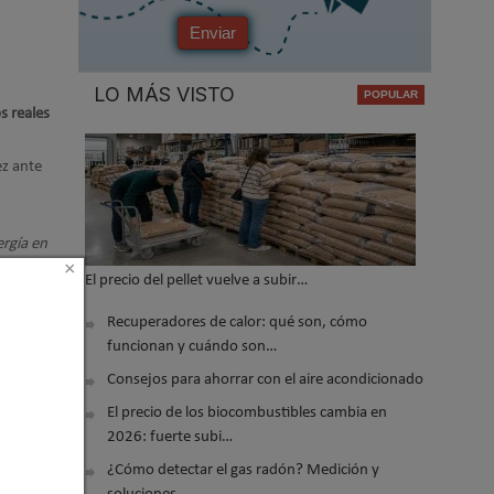
Enviar
LO MÁS VISTO
s reales
ez ante
rgía en
×
 los
El precio del pellet vuelve a subir…
Recuperadores de calor: qué son, cómo
funcionan y cuándo son…
 2026 15:11
Consejos para ahorrar con el aire acondicionado
El precio de los biocombustibles cambia en
2026: fuerte subi…
¿Cómo detectar el gas radón? Medición y