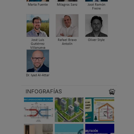
Marta Fuente
Milagros Sanz
José Ramón
Freire
José Luis
Rafael Bravo
Oliver Style
Gutiérrez
Antolín
Villanueva
Dr. Iyad Al-Attar
INFOGRAFÍAS