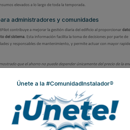
nsumos elevados a lo largo de toda la temporada.
para administradores y comunidades
ilot contribuye a mejorar la gestión diaria del edificio al proporcionar
dato
to del sistema
. Esta información facilita la toma de decisiones por parte de
dades y responsables de mantenimiento, y permite actuar con mayor rapid
emostrado que el ahorro no puede depender únicamente del precio de la ene
nsumir menos y consumir mejor. HeatPilot ayuda precisamente a eso: a que
manera más eficiente, sin renunciar al confort de los vecinos"
, añade Abati.
Únete a la #ComunidadInstalador®
Modificado por última vez enLunes, 08 Junio