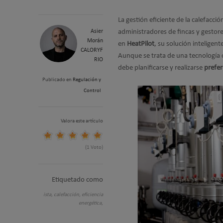
La gestión eficiente de la calefacc
Asier
administradores de fincas y gestores
Morán
en
HeatPilot
, su solución inteligen
CALORYF
Aunque se trata de una tecnología o
RIO
debe planificarse y realizarse
prefe
Publicado en
Regulación y
Control
Valora este artículo
(1 Voto)
Etiquetado como
ista,
calefacción,
eficiencia
energética,