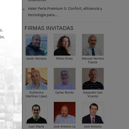
soluciones
Haier Perla Premium S: Confort, eficiencia y
tecnología para…
FIRMAS INVITADAS
s.
ón.
er arriba
Javier Hernanz
Miren Rivas
Manuel Herrero
Fuerte
Guillermo
Carles Borrás
Alejandro San
Martínez López
Vicente
Juan María
José Antonio La
José Antonio