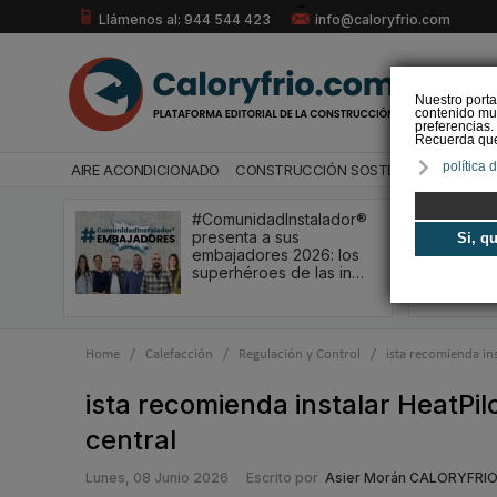
Llámenos al: 944 544 423
info@caloryfrio.com
Nuestro porta
contenido mul
preferencias.
Recuerda que 
política 
AIRE ACONDICIONADO
CONSTRUCCIÓN SOSTENIBLE
ENERGÍ
#ComunidadInstalador®
presenta a sus
Si, q
embajadores 2026: los
superhéroes de las in…
Home
/
Calefacción
/
Regulación y Control
/
ista recomienda ins
ista recomienda instalar HeatPil
central
Lunes, 08 Junio 2026
Escrito por
Asier Morán CALORYFRI