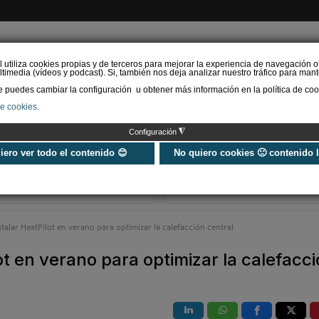
l utiliza cookies propias y de terceros para mejorar la experiencia de navegación o
timedia (vídeos y podcast). Si, también nos deja analizar nuestro tráfico para mant
puedes cambiar la configuración u obtener más información en la política de coo
de cookies.
AS RENOVABLES
CALEFACCIÓN
REFRIGERACIÓN
EFICIENCIA ENERGÉTI
◮
Configuración
Tener calefacción
Orkli lanza HY
inteligente no garantiza
solución inalám
uiero ver todo el contenido 😊
No quiero cookies 🙁 contenido 
ahorro: el error que
la rehabilitació
puede disparar e…
zonifica…
talar HeatPilot en verano para optimizar la calefacción central
ot en verano para optimizar la calefacc
O