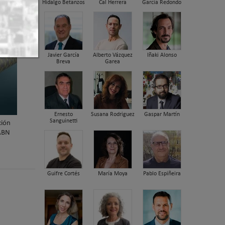
Hidalgo Betanzos
Cal Herrera
García Redondo
 ABN,
Javier García
Alberto Vázquez
Iñaki Alonso
Breva
Garea
Ernesto
Susana Rodriguez
Gaspar Martín
Sanguinetti
ión
 ABN
Guifre Cortés
María Moya
Pablo Espiñeira