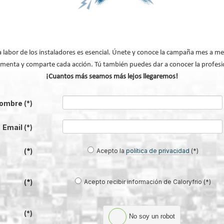
Fujitsu para una climatización más eficiente y cómoda
entes de Bosch para sacar el máximo partido a tu sistema de climatización
como las claves para acelerar la descarbonización industrial
a labor de los instaladores es esencial. Únete y conoce la campaña mes a me
 entre 24 y 26°C, según Daikin
menta y comparte cada acción. Tú también puedes dar a conocer la profesi
ara mejorar el hogar, según Deceuninck
¡Cuantos más seamos más lejos llegaremos!
volv
ombre
(*)
Email
(*)
Acepto la
política de privacidad
(*)
(*)
Acepto recibir información de Caloryfrio (*)
(*)
(*)
No soy un robot