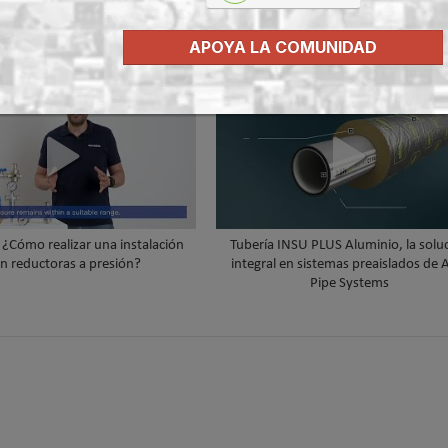
ZONE de ORKLI, la solución
Criterios de instalación INSU PLUS de
mbrica para rehabilitación y
Guía paso a paso
APOYA LA COMUNIDAD
cación del clima en vivienda
¿Cómo realizar una instalación
Tubería INSU PLUS Aluminio, la soluc
n reductoras a presión?
integral en sistemas preaislados de
Pipe Systems