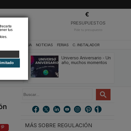
❌
PRESUPUESTOS
frecerte
ener tus
Pide tu presupuesto
kies.
CA
BAÑO Y AGUA
NOTICIAS
FERIAS
C. INSTALADOR
BRIZONE, la
Universo Aniversario - Un
brica para
año, muchos momentos
limitado
n y
B
u
s
ión
c
a
r
MÁS SOBRE REGULACIÓN
.
.