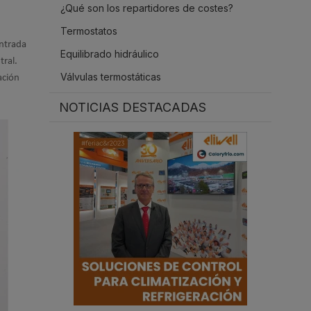
¿Qué son los repartidores de costes?
.
Termostatos
ntrada
Equilibrado hidráulico
tral.
Válvulas termostáticas
ación
NOTICIAS DESTACADAS