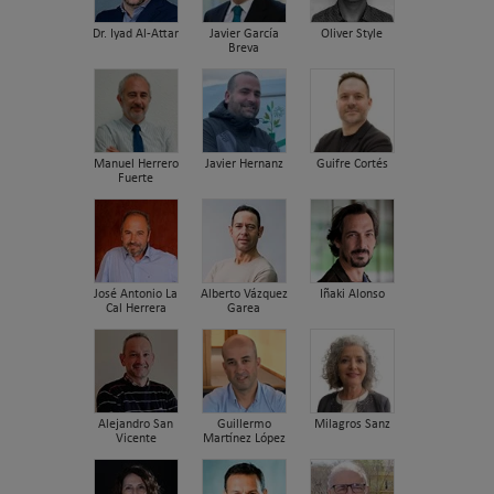
Dr. Iyad Al-Attar
Javier García
Oliver Style
Breva
Manuel Herrero
Javier Hernanz
Guifre Cortés
Fuerte
José Antonio La
Alberto Vázquez
Iñaki Alonso
Cal Herrera
Garea
Alejandro San
Guillermo
Milagros Sanz
Vicente
Martínez López