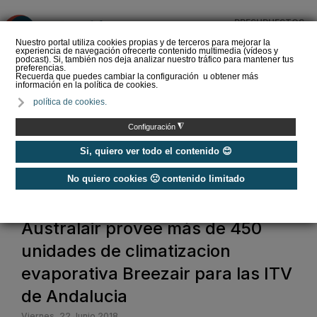
PRESUPUESTOS
❌
Nuestro portal utiliza cookies propias y de terceros para mejorar la
experiencia de navegación ofrecerte contenido multimedia (vídeos y
podcast). Si, también nos deja analizar nuestro tráfico para mantener tus
preferencias.
Recuerda que puedes cambiar la configuración u obtener más
información en la política de cookies.
Panel sándwich para la
política de cookies.
construcción de edificios
◮
Configuración
Si, quiero ver todo el contenido 😊
No quiero cookies 🙁 contenido limitado
Home
Australair provee más de 450
unidades de climatizacion
evaporativa Breezair para las ITV
de Andalucia
Viernes, 22 Junio 2018