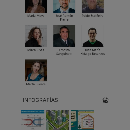
María Moya
José Ramón
Pablo Espiñeira
Freire
Miren Rivas
Ernesto
Juan María
Sanguinetti
Hidalgo Betanzos
Marta Fuente
INFOGRAFÍAS