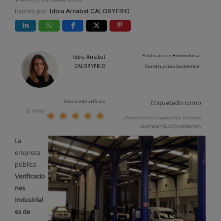
Escrito por
Idoia Arnabat CALORYFRIO
Publicado en
Hemeroteca
Idoia Arnabat
CALORYFRIO
Construcción Sostenible
Valora este artículo
Etiquetado como
(1 Voto)
climatización evaporativa,
breezair,
Australair Ecoclimatización,
La
empresa
pública
Verificacio
nes
Industrial
es de