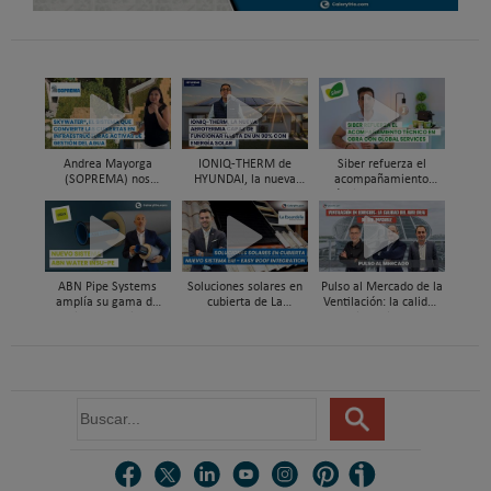
Andrea Mayorga
IONIQ-THERM de
Siber refuerza el
(SOPREMA) nos
HYUNDAI, la nueva
acompañamiento
presenta Skywater®, la
aerotermia capaz de
técnico en obra y el
cubierta azul-verde
funcionar hasta en un
soporte al instalador
98% con energía solar
con Global Services
ABN Pipe Systems
Soluciones solares en
Pulso al Mercado de la
amplía su gama de
cubierta de La
Ventilación: la calidad
soluciones preaisladas
Escandella - Nuevo
del aire deja de ser
con el nuevo sistema
Sistema ERI, Easy Roof
invisible
ABN WATER INSU-PE
Integration
B
u
s
c