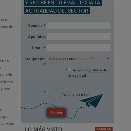
Y RECIBE EN TU EMAIL TODA LA
ACTUALIDAD DEL SECTOR
zan un
Nombre
*
dores
de
Apellidos
Email
*
Ocupación
o una
*
n
*
Acepto la
política de
; Cádiz,
privacidad
.
uaciones
 y por
*
No soy un robot
.
 y
Enviar
os por
inversión
LO MÁS VISTO