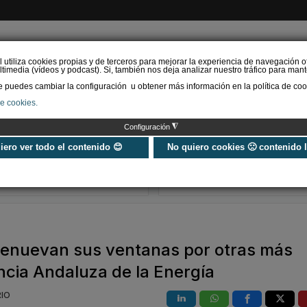
l utiliza cookies propias y de terceros para mejorar la experiencia de navegación o
timedia (vídeos y podcast). Si, también nos deja analizar nuestro tráfico para mant
puedes cambiar la configuración u obtener más información en la política de coo
de cookies.
AS RENOVABLES
CALEFACCIÓN
REFRIGERACIÓN
EFICIENCIA ENERGÉTI
◮
Configuración
SOPREMA impulsa la
Siber refuerza
cubierta azul con el
propuesta de v
uiero ver todo el contenido 😊
No quiero cookies 🙁 contenido 
sistema Skywater® y
Global Service
Sopranature® en su n…
nuevo estánda
renuevan sus ventanas por otras más
ncia Andaluza de la Energía
RIO