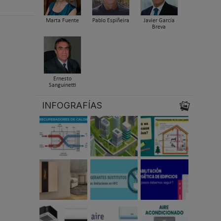
Marta Fuente
Pablo Espiñeira
Javier García
Breva
Ernesto
Sanguinetti
INFOGRAFÍAS