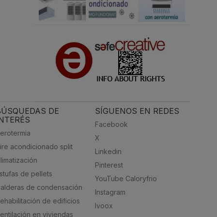
BÚSQUEDAS DE
SÍGUENOS EN REDES
INTERÉS
Facebook
erotermia
X
ire acondicionado split
Linkedin
limatización
Pinterest
stufas de pellets
YouTube Caloryfrio
alderas de condensación
Instagram
ehabilitación de edificios
Ivoox
entilación en viviendas