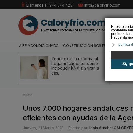
Llámenos al: 944 544 423
info@caloryfrio.com
Nuestro porta
contenido mul
preferencias.
Recuerda que 
política 
AIRE ACONDICIONADO
CONSTRUCCIÓN SOSTENIBLE
ENERGÍ
Zennio: de la reforma al
hogar inteligente, cómo
Si, q
introducir KNX sin tirar la
cas…
Home
Unos 7.000 hogares andaluces 
eficientes con ayudas de la Age
Jueves, 21 Marzo 2013
Escrito por
Idoia Arnabat CALORYF