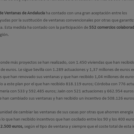
2
de Ventanas de Andalucía
ha contado con una gran aceptación entre los
yudas por la sustitución de ventanas convencionales por otras que garanti
cia. Esta medida ha contado con la participación de
552 comercios colabora
egión.
donde más proyectos se han realizado, con 1.450 viviendas que han recibid
de euros. Le sigue Sevilla con 1.289 actuaciones y 1,37 millones de euros e
 que han renovado sus ventanas y que han recibido 1,04 millones de euros
o a este plan por el que han recibido 818.119 euros; Córdoba con 776 act
mería con 533 y 592.485 euros; Jaén con 521 actuaciones y 662.954 euros
e han cambiado sus ventanas y han recibido un incentivo de 508.126 euros
unidad de cambiar las ventanas de sus casas por otras que ahorren energía
 lo que han recibido incentivos que han oscilado entre los 90 y los 400 eur
2.500 euros,
según el tipo de ventana y siempre que el coste total de esta 