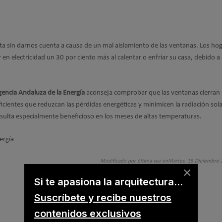
a sin darnos cuenta a causa de un mal aislamiento de las ventanas. Los ho
en electricidad un 30 por ciento más al calentar o enfriar su casa, debido a
encia Andaluza de la Energía
aconseja comprobar que las ventanas cierran b
ficientes que reduzcan las pérdidas energéticas y minimicen la radiación sol
esulta especialmente beneficioso en los meses de altas temperaturas.
ergía
Modificado por última vez enMartes, 15 Diciembre
×
Si te apasiona la arquitectura...
Suscríbete y recibe nuestros
contenidos exclusivos