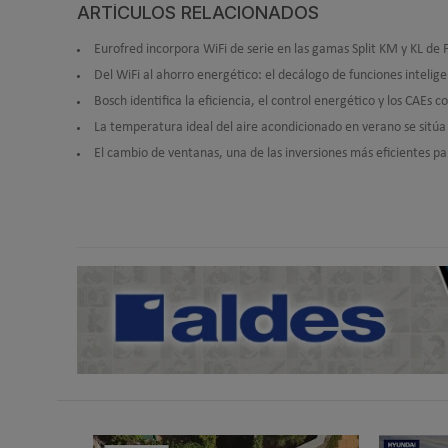
ARTÍCULOS RELACIONADOS
Eurofred incorpora WiFi de serie en las gamas Split KM y KL de 
Del WiFi al ahorro energético: el decálogo de funciones intelig
Bosch identifica la eficiencia, el control energético y los CAEs 
La temperatura ideal del aire acondicionado en verano se sitúa
El cambio de ventanas, una de las inversiones más eficientes p