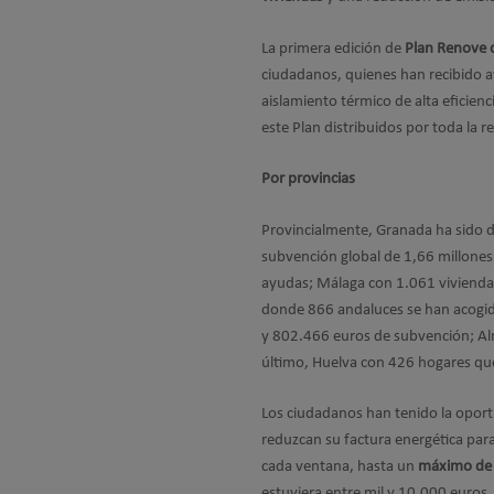
La primera edición de
Plan Renove 
ciudadanos, quienes han recibido a
aislamiento térmico de alta eficien
este Plan distribuidos por toda la r
Por provincias
Provincialmente, Granada ha sido 
subvención global de 1,66 millones 
ayudas; Málaga con 1.061 viviendas
donde 866 andaluces se han acogid
y 802.466 euros de subvención; Al
último, Huelva con 426 hogares qu
Los ciudadanos han tenido la oport
reduzcan su factura energética para
cada ventana, hasta un
máximo de 
estuviera entre mil y 10.000 euros.