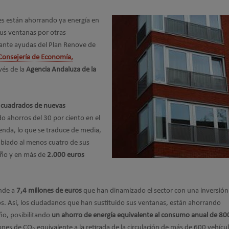
es están ahorrando ya energía en
sus ventanas por otras
ante ayudas del Plan Renove de
Consejería de Economía,
avés de la
Agencia Andaluza de la
 cuadrados de nuevas
o ahorros del 30 por ciento en el
enda, lo que se traduce de media,
biado al menos cuatro de sus
año y en más de
2.000 euros
ende a
7,4 millones de euros
que han dinamizado el sector con una inversión
os. Así, los ciudadanos que han sustituido sus ventanas, están ahorrando
o, posibilitando
un ahorro de energía equivalente al consumo anual de 80
ones de CO
equivalente a la retirada de la circulación de más de 600 vehícu