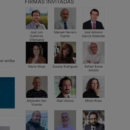
FIRMAS INVITADAS
José Luis
Manuel Herrero
José Antonio
Gutiérrez
Fuerte
García Redondo
Villanueva
er arriba
María Moya
Susana Rodriguez
Rafael Bravo
Antolín
Alejandro San
Iñaki Alonso
Miren Rivas
Vicente