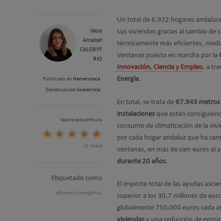
Un total de 6.922 hogares andaluc
Idoia
sus viviendas gracias al cambio de 
Arnabat
térmicamente más eficientes, medi
CALORYF
Ventanas puesto en marcha por la
RIO
Innovación, Ciencia y Empleo
, a tr
Energía
.
Publicado en
Hemeroteca
Construcción Sostenible
En total, se trata de
67.943 metros
instalaciones
que están consiguiend
Valora este artículo
consumo de climatización de la vivi
por cada hogar andaluz que ha cam
(1 Voto)
ventanas, en más de cien euros al 
durante 20 años
.
Etiquetado como
El importe total de las ayudas asci
eficiencia energética,
superior a los 30,7 millones de eur
globalmente 750.000 euros cada añ
viviendas
y una reducción de emisi