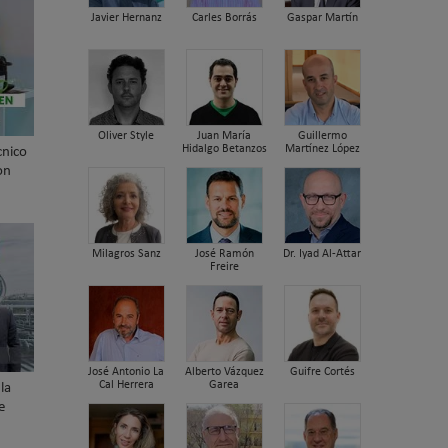
Javier Hernanz
Carles Borrás
Gaspar Martín
Oliver Style
Juan María
Guillermo
Hidalgo Betanzos
Martínez López
cnico
on
Milagros Sanz
José Ramón
Dr. Iyad Al-Attar
Freire
José Antonio La
Alberto Vázquez
Guifre Cortés
Cal Herrera
Garea
la
e