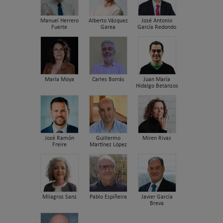
Manuel Herrero
Alberto Vázquez
José Antonio
Fuerte
Garea
García Redondo
María Moya
Carles Borrás
Juan María
Hidalgo Betanzos
José Ramón
Guillermo
Miren Rivas
Freire
Martínez López
Milagros Sanz
Pablo Espiñeira
Javier García
Breva