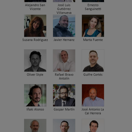
Alejandro San
José Luis
Ernesto
Vicente
Gutiérrez
Sanguinetti
Villanueva
Susana Rodriguez
Javier Hernanz
Marta Fuente
Oliver Style
Rafael Bravo
Guifre Cortés
Antolín
Iñaki Alonso
Gaspar Martín
José Antonio La
Cal Herrera