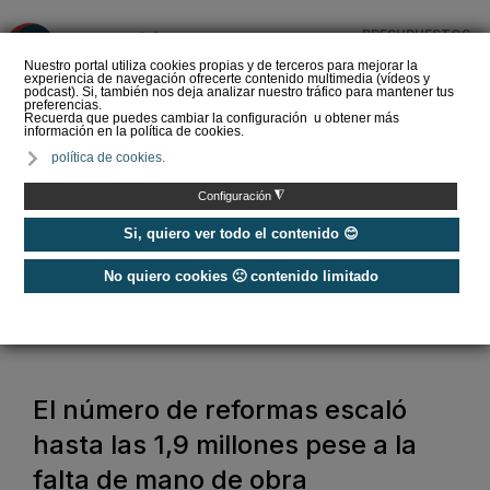
PRESUPUESTOS
❌
Nuestro portal utiliza cookies propias y de terceros para mejorar la
experiencia de navegación ofrecerte contenido multimedia (vídeos y
podcast). Si, también nos deja analizar nuestro tráfico para mantener tus
preferencias.
Recuerda que puedes cambiar la configuración u obtener más
información en la política de cookies.
SOPREMA impulsa la
política de cookies.
cubierta azul con el
sistema Skywater® y
◮
Configuración
Sopranature® en su n…
Si, quiero ver todo el contenido 😊
No quiero cookies 🙁 contenido limitado
Home
/
Construcción Sostenible
/
Rehabilitación de Edificios
/
El número de reformas escaló hasta las 1,9 millones pese a la falta de
mano de obra
El número de reformas escaló
hasta las 1,9 millones pese a la
falta de mano de obra