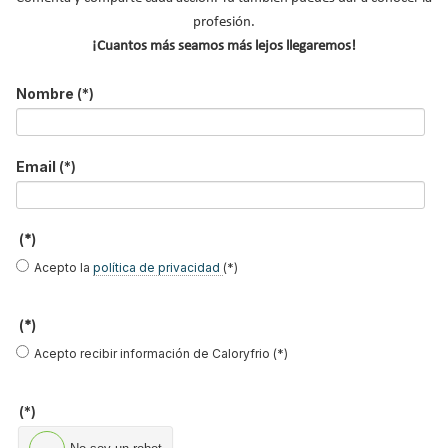
profesión.
¡Cuantos más seamos más lejos llegaremos!
Solo el 13% de los hogares cuenta con
Nombre
(*)
aerotermia: las falsas creencias que todavía
frenan su adopción en España
Email
(*)
Suscríbete a
nuestros boletines
(*)
Y RECIBE EN TU EMAIL TODA LA
Acepto la
política de privacidad
(*)
ACTUALIDAD DEL SECTOR
(*)
Nombre
*
Acepto recibir información de Caloryfrio (*)
Apellidos
(*)
Email
*