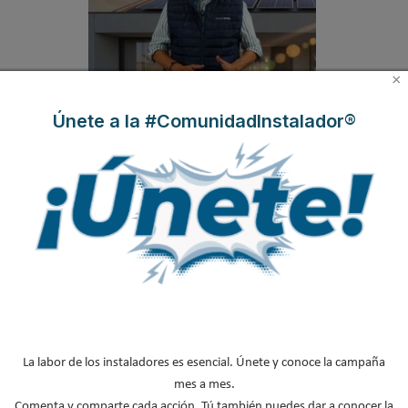
×
Únete a la #ComunidadInstalador®
Hyundai presenta IONIQ-THERM, la nueva
aerotermia capaz de funcionar hasta en un
98% con energía solar
La labor de los instaladores es esencial. Únete y conoce la campaña
mes a mes.
Comenta y comparte cada acción. Tú también puedes dar a conocer la