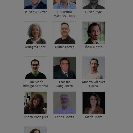
Dr. Iyad Al-Attar
Guillermo
Oliver Style
Martínez López
Milagros Sanz
Guifre Cortés
Iñaki Alonso
Juan María
Ernesto
Alberto Vázquez
Hidalgo Betanzos
Sanguinetti
Garea
Susana Rodriguez
Carles Borrás
María Moya