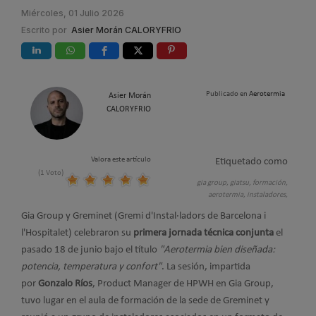
Miércoles, 01 Julio 2026
Escrito por
Asier Morán CALORYFRIO
Publicado en
Aerotermia
Asier Morán
CALORYFRIO
Valora este artículo
Etiquetado como
(1 Voto)
gia group,
giatsu,
formación,
aerotermia,
instaladores,
Gia Group y Greminet (Gremi d'Instal·ladors de Barcelona i
l'Hospitalet) celebraron su
primera jornada técnica conjunta
el
pasado 18 de junio bajo el título
"Aerotermia bien diseñada:
potencia, temperatura y confort"
. La sesión, impartida
por
Gonzalo Ríos
, Product Manager de HPWH en Gia Group,
tuvo lugar en el aula de formación de la sede de Greminet y