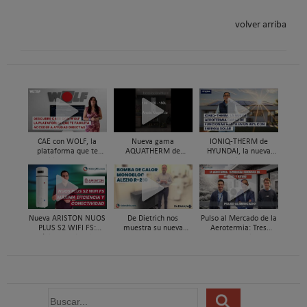
volver arriba
CAE con WOLF, la
Nueva gama
IONIQ-THERM de
plataforma que te
AQUATHERM de
HYUNDAI, la nueva
facilita acceder a
Hyundai HVAC de
aerotermia capaz de
ayudas directas por
aerotermia para ACS
funcionar hasta en un
instalar aerotermia
98% con energía solar
Nueva ARISTON NUOS
De Dietrich nos
Pulso al Mercado de la
PLUS S2 WIFI FS:
muestra su nueva
Aerotermia: Tres
máxima eficiencia y
bomba de calor ALEZIO
expertos analizan su
conectividad en ACS
M R290
futuro
B