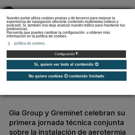
PRESUPUESTOS
❌
Nuestro portal utiliza cookies propias y de terceros para mejorar la
experiencia de navegación ofrecerte contenido multimedia (vídeos y
podcast). Si, también nos deja analizar nuestro tráfico para mantener tus
preferencias.
Recuerda que puedes cambiar la configuración u obtener más
información en la política de cookies.
WOLF lanza "CAES con
política de cookies.
WOLF": una solución
integral para impulsar la
◮
Configuración
ren…
Si, quiero ver todo el contenido 😊
No quiero cookies 🙁 contenido limitado
Home
/
Energías Renovables
/
Aerotermia
/
Gia Group y Greminet celebran su primera jornada técnica conjunta
sobre la instalación de aerotermia
Gia Group y Greminet celebran su
primera jornada técnica conjunta
sobre la instalación de aerotermia