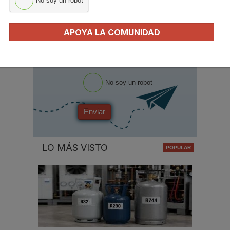
No soy un robot
Ocupación
*
*
APOYA LA COMUNIDAD
Acepto la
política de privacidad
.
*
No soy un robot
Enviar
LO MÁS VISTO