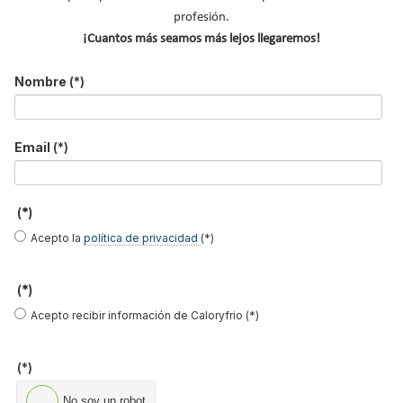
profesión.
¡Cuantos más seamos más lejos llegaremos!
Nombre
(*)
Solo el 13% de los hogares cuenta con
aerotermia: las falsas creencias que todavía
frenan su adopción en España
Email
(*)
Suscríbete a
nuestros boletines
(*)
Acepto la
política de privacidad
(*)
Y RECIBE EN TU EMAIL TODA LA
ACTUALIDAD DEL SECTOR
(*)
Acepto recibir información de Caloryfrio (*)
Nombre
*
Apellidos
(*)
Email
*
No soy un robot