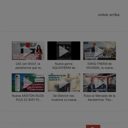
volver arriba
CAE con WOLF, la
Nueva gama
IONIQ-THERM de
plataforma que te
AQUATHERM de
HYUNDAI, la nueva
facilita acceder a
Hyundai HVAC de
aerotermia capaz de
ayudas directas por
aerotermia para ACS
funcionar hasta en un
instalar aerotermia
98% con energía solar
Nueva ARISTON NUOS
De Dietrich nos
Pulso al Mercado de la
PLUS S2 WIFI FS:
muestra su nueva
Aerotermia: Tres
máxima eficiencia y
bomba de calor ALEZIO
expertos analizan su
conectividad en ACS
M R290
futuro
B