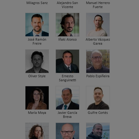
Milagros Sanz
Alejandro San
Manuel Herrero
Vicente
Fuerte
José Ramón
Iñaki Alonso
Alberto Vázquez
Freire
Garea
Oliver Style
Ernesto
Pablo Espiñeira
Sanguinetti
María Moya
Javier García
Guifre Cortés
Breva