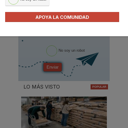
Ocupación
*
APOYA LA COMUNIDAD
*
Acepto la
política de privacidad
.
*
No soy un robot
Enviar
LO MÁS VISTO