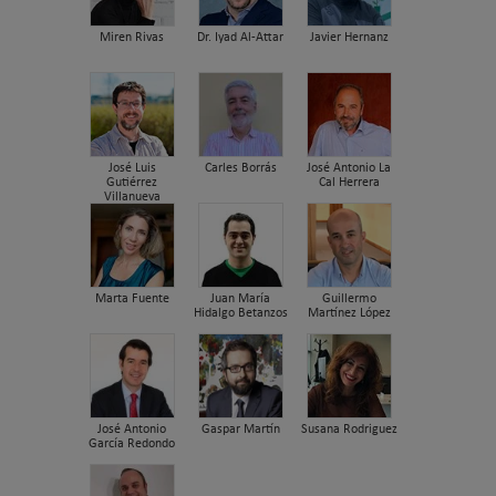
Miren Rivas
Dr. Iyad Al-Attar
Javier Hernanz
José Luis
Carles Borrás
José Antonio La
Gutiérrez
Cal Herrera
Villanueva
Marta Fuente
Juan María
Guillermo
Hidalgo Betanzos
Martínez López
José Antonio
Gaspar Martín
Susana Rodriguez
García Redondo