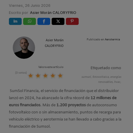
Viernes, 26 Junio 2026
Escrito por
Asier Morán CALORYFRIO
Publicado en
Aerotermia
Asier Morán
CALORYFRIO
Valora este artículo
Etiquetado como
(3 votos)
sumsol,
fotovoltaica,
energías
renovables,
hvac,
SumSol Financia, el servicio de financiación que el distribuidor
lanzó en 2024, ha alcanzado la cifra récord de
12 millones de
euros financiados
. Más de
1.200 proyectos
de autoconsumo
fotovoltaico con o sin almacenamiento, puntos de recarga para
vehículo eléctrico y aerotermia se han llevado a cabo gracias a la
financiación de Sumsol.