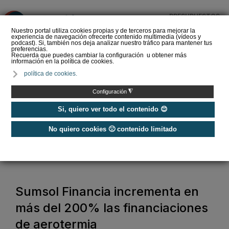
PRESUPUESTOS
❌
Nuestro portal utiliza cookies propias y de terceros para mejorar la
experiencia de navegación ofrecerte contenido multimedia (vídeos y
podcast). Si, también nos deja analizar nuestro tráfico para mantener tus
preferencias.
Recuerda que puedes cambiar la configuración u obtener más
información en la política de cookies.
Hyundai presenta IONIQ-
política de cookies.
THERM, la nueva
aerotermia capaz de
◮
Configuración
funcionar hasta en un…
Si, quiero ver todo el contenido 😊
No quiero cookies 🙁 contenido limitado
Home
/
Energías Renovables
/
Aerotermia
/
Sumsol Financia incrementa en más del 200% las financiaciones de
aerotermia
Sumsol Financia incrementa en
más del 200% las financiaciones
de aerotermia