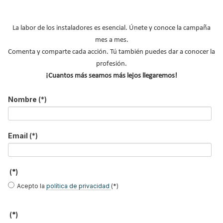
¿Cómo detectar el gas radón? Medición y
soluciones
Haier Perla Premium S: Confort, eficiencia y
La labor de los instaladores es esencial. Únete y conoce la campaña
tecnología para…
mes a mes.
Comenta y comparte cada acción. Tú también puedes dar a conocer la
FIRMAS INVITADAS
profesión.
¡Cuantos más seamos más lejos llegaremos!
Nombre
(*)
José Ramón
José Antonio
Juan María
Freire
García Redondo
Hidalgo Betanzos
Email
(*)
(*)
Guillermo
Pablo Espiñeira
María Moya
Martínez López
Acepto la
política de privacidad
(*)
(*)