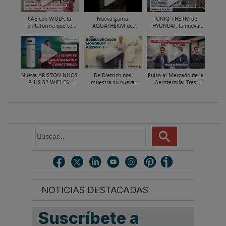
CAE con WOLF, la
Nueva gama
IONIQ-THERM de
plataforma que te
AQUATHERM de
HYUNDAI, la nueva
facilita acceder a
Hyundai HVAC de
aerotermia capaz de
ayudas directas por
aerotermia para ACS
funcionar hasta en un
instalar aerotermia
98% con energía solar
Nueva ARISTON NUOS
De Dietrich nos
Pulso al Mercado de la
PLUS S2 WIFI FS:
muestra su nueva
Aerotermia: Tres
máxima eficiencia y
bomba de calor ALEZIO
expertos analizan su
conectividad en ACS
M R290
futuro
B
u
s
c
a
r
NOTICIAS DESTACADAS
.
.
.
Suscríbete a