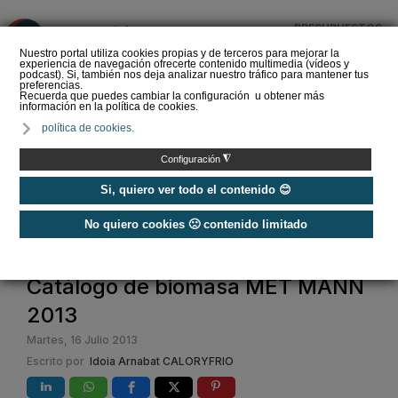
PRESUPUESTOS
❌
Nuestro portal utiliza cookies propias y de terceros para mejorar la
experiencia de navegación ofrecerte contenido multimedia (vídeos y
podcast). Si, también nos deja analizar nuestro tráfico para mantener tus
preferencias.
Recuerda que puedes cambiar la configuración u obtener más
información en la política de cookies.
Ayudas y subvenciones
política de cookies.
para aerotermia en 2026
¿Cómo agilizar trámites?
◮
Configuración
Si, quiero ver todo el contenido 😊
No quiero cookies 🙁 contenido limitado
Home
Catálogo de biomasa MET MANN
2013
Martes, 16 Julio 2013
Escrito por
Idoia Arnabat CALORYFRIO