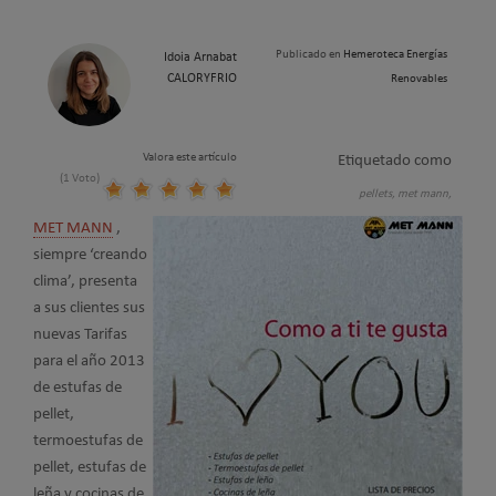
Publicado en
Hemeroteca Energías
Idoia Arnabat
CALORYFRIO
Renovables
Valora este artículo
Etiquetado como
(1 Voto)
pellets,
met mann,
MET MANN
,
siempre ‘creando
clima’, presenta
a sus clientes sus
nuevas Tarifas
para el año 2013
de estufas de
pellet,
termoestufas de
pellet, estufas de
leña y cocinas de