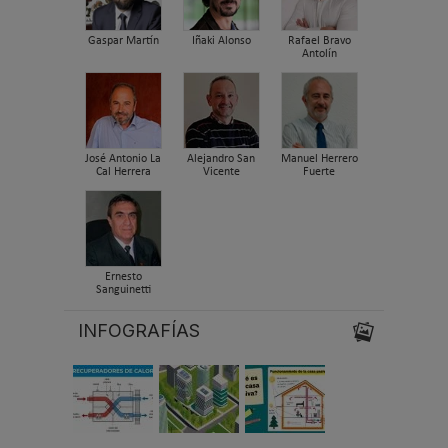
Gaspar Martín
Iñaki Alonso
Rafael Bravo
Antolín
José Antonio La
Alejandro San
Manuel Herrero
Cal Herrera
Vicente
Fuerte
Ernesto
Sanguinetti
INFOGRAFÍAS