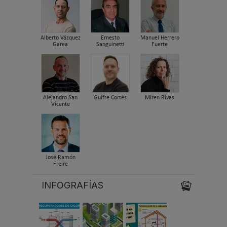
Alberto Vázquez
Ernesto
Manuel Herrero
Garea
Sanguinetti
Fuerte
Alejandro San
Guifre Cortés
Miren Rivas
Vicente
José Ramón
Freire
INFOGRAFÍAS