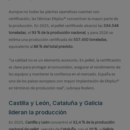
Aunque no todas las plantas operativas cuentan con
certificación, las fábricas ENplus® concentran la mayor parte de
la producción. En 2025, el pellet certificado alcanzó las
534.548
toneladas
, el
93 % de la producción nacional
, y para 2026 se
estima una producción certificada de
557.450 toneladas
,
equivalente al
88 % del total previsto
.
“La calidad no es un elemento accesorio. En pellet, la certificación
es clave para proteger al consumidor, asegurar el rendimiento de
los equipos y mantener la confianza en el mercado. España es
uno de los países europeos con mayor implantación de ENplus®
en términos de producción real”, subraya Rodero.
Castilla y León, Cataluña y Galicia
lideran la producción
En 2025,
Castilla y León
concentró el
32,4 % de la producción
nacional de pellet
, seguida de
Cataluña
, con el
20 %
, y
Galicia
,