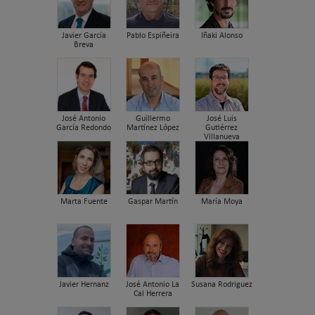
Javier García
Pablo Espiñeira
Iñaki Alonso
Breva
José Antonio
Guillermo
José Luis
García Redondo
Martínez López
Gutiérrez
Villanueva
Marta Fuente
Gaspar Martín
María Moya
Javier Hernanz
José Antonio La
Susana Rodriguez
Cal Herrera