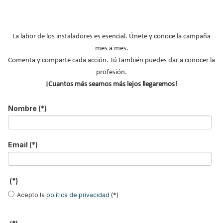
La labor de los instaladores es esencial. Únete y conoce la campaña
mes a mes.
Comenta y comparte cada acción. Tú también puedes dar a conocer la
MÁS SOBRE BIOMASA
profesión.
Artículos técnicos biomasa
¡Cuantos más seamos más lejos llegaremos!
Calderas de biomasa
Nombre
(*)
Chimeneas de leña
Estufas de pellets
Email
(*)
Instalaciones de biomasa
Pellets
(*)
Instaladores de biomasa
Acepto la
política de privacidad
(*)
NOTICIAS DESTACADAS