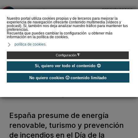
PRESUPUESTOS
❌
Nuestro portal utiliza cookies propias y de terceros para mejorar la
experiencia de navegación ofrecerte contenido multimedia (vídeos y
podcast). Si, también nos deja analizar nuestro tráfico para mantener tus
preferencias.
Recuerda que puedes cambiar la configuración u obtener más
información en la política de cookies.
El precio del pellet
política de cookies.
vuelve a subir en España:
esto cuesta un saco en
◮
Configuración
verano de …
Si, quiero ver todo el contenido 😊
No quiero cookies 🙁 contenido limitado
Home
/
Energías Renovables
/
Biomasa
/
España presume de energía renovable, turismo y prevención de
incendios en el Día de la Bioenergía
España presume de energía
renovable, turismo y prevención
de incendios en el Día de la