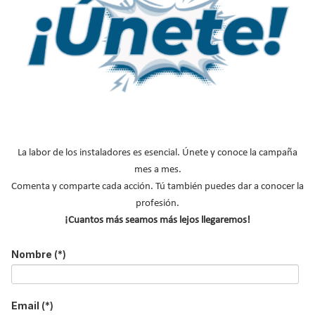
Artículos técnicos biomasa
Calderas de biomasa
Chimeneas de leña
Estufas de pellets
Instalaciones de biomasa
Pellets
Instaladores de biomasa
La labor de los instaladores es esencial. Únete y conoce la campaña
mes a mes.
NOTICIAS DESTACADAS
Comenta y comparte cada acción. Tú también puedes dar a conocer la
profesión.
Suscríbete a
¡Cuantos más seamos más lejos llegaremos!
nuestros boletines
Nombre
(*)
Y RECIBE EN TU EMAIL TODA LA
ACTUALIDAD DEL SECTOR
Email
(*)