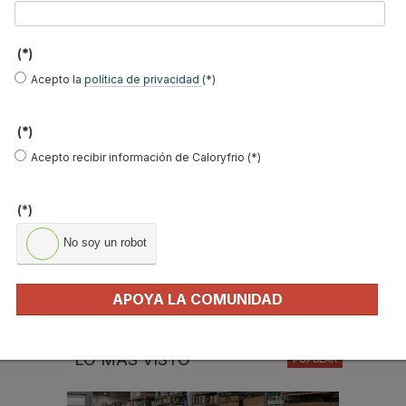
Nombre
*
Apellidos
(*)
Email
*
Acepto la
política de privacidad
(*)
Ocupación
*
(*)
*
Acepto recibir información de Caloryfrio (*)
Acepto la
política de privacidad
.
(*)
*
No soy un robot
No soy un robot
Enviar
APOYA LA COMUNIDAD
LO MÁS VISTO