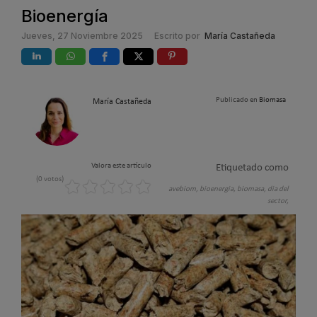
Bioenergía
Jueves, 27 Noviembre 2025
Escrito por
María Castañeda
Publicado en
Biomasa
María Castañeda
Valora este artículo
Etiquetado como
(0 votos)
avebiom,
bioenergia,
biomasa,
dia del
sector,