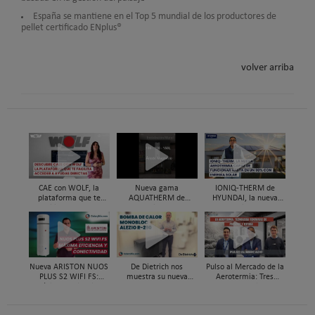
España se mantiene en el Top 5 mundial de los productores de
pellet certificado ENplus®
volver arriba
CAE con WOLF, la
Nueva gama
IONIQ-THERM de
plataforma que te
AQUATHERM de
HYUNDAI, la nueva
facilita acceder a
Hyundai HVAC de
aerotermia capaz de
ayudas directas por
aerotermia para ACS
funcionar hasta en un
instalar aerotermia
98% con energía solar
Nueva ARISTON NUOS
De Dietrich nos
Pulso al Mercado de la
PLUS S2 WIFI FS:
muestra su nueva
Aerotermia: Tres
máxima eficiencia y
bomba de calor ALEZIO
expertos analizan su
conectividad en ACS
M R290
futuro