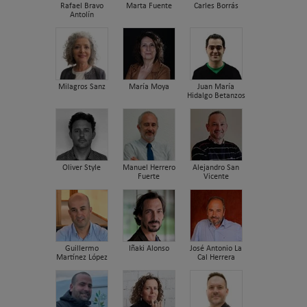
Rafael Bravo
Marta Fuente
Carles Borrás
Antolín
Milagros Sanz
María Moya
Juan María
Hidalgo Betanzos
Oliver Style
Manuel Herrero
Alejandro San
Fuerte
Vicente
Guillermo
Iñaki Alonso
José Antonio La
Martínez López
Cal Herrera