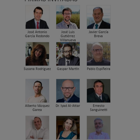
José Antonio
José Luis
Javier García
García Redondo
Gutiérrez
Breva
Villanueva
Susana Rodriguez
Gaspar Martín
Pablo Espiñeira
Alberto Vázquez
Dr. Iyad Al-Attar
Ernesto
Garea
Sanguinetti