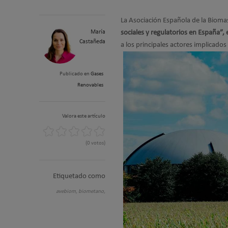
La Asociación Española de la Bioma
María
sociales y regulatorios en España”, 
Castañeda
a los principales actores implicados
Publicado en
Gases
Renovables
Valora este artículo
(0 votos)
Etiquetado como
avebiom,
biometano,