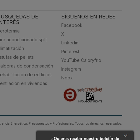
BÚSQUEDAS DE
SÍGUENOS EN REDES
INTERÉS
Facebook
erotermia
X
ire acondicionado split
Linkedin
limatización
Pinterest
stufas de pellets
YouTube Caloryfrio
alderas de condensación
Instagram
ehabilitación de edificios
Ivoox
entilación en viviendas
ciencia Energética, Presupuestos y Profesionales. Todos los derechos reservados.