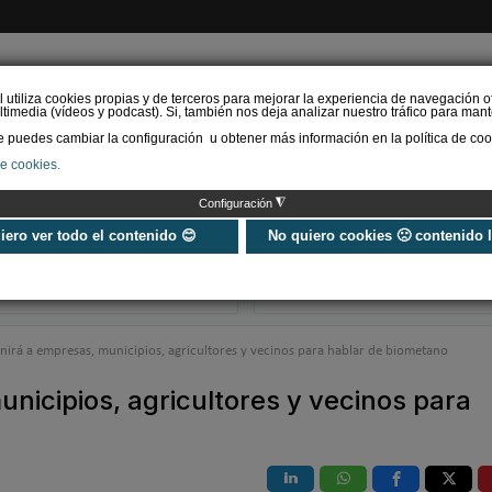
l utiliza cookies propias y de terceros para mejorar la experiencia de navegación o
timedia (vídeos y podcast). Si, también nos deja analizar nuestro tráfico para mant
puedes cambiar la configuración u obtener más información en la política de coo
de cookies.
AS RENOVABLES
CALEFACCIÓN
REFRIGERACIÓN
EFICIENCIA ENERGÉTI
◮
Configuración
Ayudas y subvenciones
URSA instala e
para aerotermia en 2026
fotovoltaica en
uiero ver todo el contenido 😊
No quiero cookies 🙁 contenido 
¿Cómo agilizar trámites?
fábricas de XP
mineral
irá a empresas, municipios, agricultores y vecinos para hablar de biometano
icipios, agricultores y vecinos para