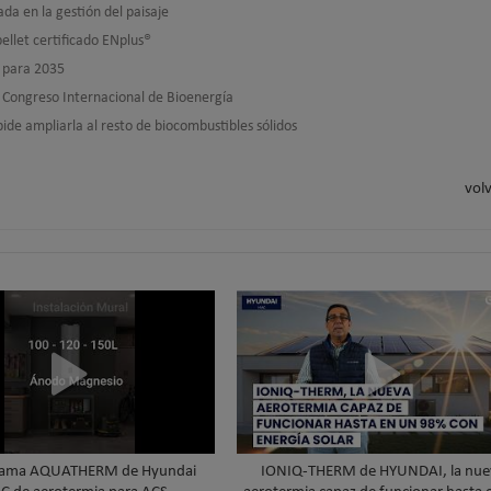
da en la gestión del paisaje
ellet certificado ENplus®
 para 2035
 Congreso Internacional de Bioenergía
ide ampliarla al resto de biocombustibles sólidos
volv
gama AQUATHERM de Hyundai
IONIQ-THERM de HYUNDAI, la nue