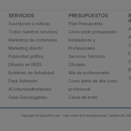
SERVICIOS
PRESUPUESTOS
Suscripción a noticias
Pide Presupuesto
A
Todos nuestros servicios
Cómo pedir presupuesto
A
Marketing de contenidos
Instaladores y
C
Marketing directo
Profesionales
E
Publicidad gráfica
Servicios Técnicos
C
Difusión en RRSS
Oficiales
R
Boletines de Actualidad
Alta de profesionales
V
Pack Adhesión
Cómo darte de alta como
#ComunidadInstalador
profesional
Guías Descargables
Casos de éxito
Copyright © Caloryfrio.com - todo sobre Aire Acondicionado, Calefacción, Efi