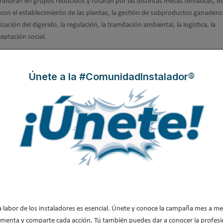
stribuirán en grupos reducidos y rotarán por las distintas mesas temáticas, 
con el establecimiento de las plantas, la gestión de subproductos ganadero
ización del digerido, la regulación, la tramitación ambiental, la logística, la
eptación social.
anfitriona encargada de moderar el debate y recoger las principales aport
, se pondrán en común las conclusiones y AVEBIOM elaborará un documento 
Únete a la #ComunidadInstalador®
rgidas durante la sesión. Estos resultados se presentarán durante la mañana
 Congreso Internacional de Bioenergía.
entación equilibrada de todos los perfiles implicados. Entre los participant
sector del biometano
, organizaciones agrarias, entidades municipales, pla
ón y
asociaciones como AVEBIOM, AEBIG, APPA y SEDIGAS
. La intención es
 permita contrastar argumentos técnicos, ambientales, económicos y social
nicamente como una cuestión energética.
Las plantas de biogás y biometan
icos
en energía renovable y fertilizantes, reducir emisiones, mejorar la gesti
 agroindustriales, y ofrecer nuevas oportunidades al sector primario. Pero 
a labor de los instaladores es esencial. Únete y conoce la campaña mes a me
nsparencia y participación desde las primeras fases de cada proyecto.
menta y comparte cada acción. Tú también puedes dar a conocer la profesi