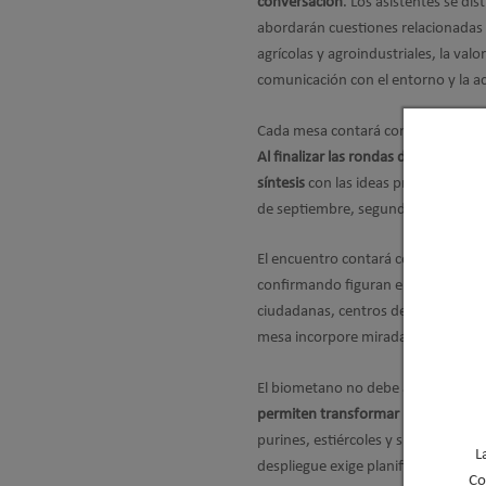
conversación
. Los asistentes se di
abordarán cuestiones relacionadas 
agrícolas y agroindustriales, la valor
comunicación con el entorno y la ac
Cada mesa contará con una persona 
Al finalizar las rondas de trabajo
síntesis
con las ideas principales su
de septiembre, segundo día del 19º
El encuentro contará con una repres
confirmando figuran empresas del
ciudadanas, centros de investigaci
mesa incorpore miradas distintas y
El biometano no debe abordarse ú
permiten transformar restos orgán
purines, estiércoles y subproductos
L
despliegue exige planificación, tra
Co