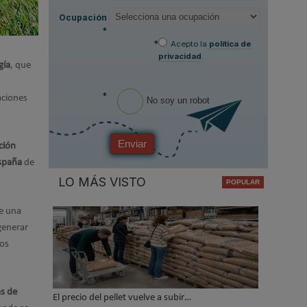
Ocupación
*
*
Acepto la
política de
privacidad
.
gía
, que
*
aciones
No soy un robot
Enviar
ción
España
de
LO MÁS VISTO
ce una
generar
los
as de
El precio del pellet vuelve a subir…