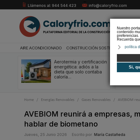
Llámenos al: 944 544 423
info@caloryfrio.com
Nuestro porta
contenido mul
preferencias.
Recuerda que 
política 
AIRE ACONDICIONADO
CONSTRUCCIÓN SOSTENIBLE
ENERGÍ
Aerotermia y certificación
energética: adiós a la
Si, q
dieta que solo contaba
caloría…
Home
/
Energías Renovables
/
Gases Renovables
/
AVEBIOM reun
AVEBIOM reunirá a empresas, mun
hablar de biometano
Jueves, 25 Junio 2026
Escrito por
María Castañeda