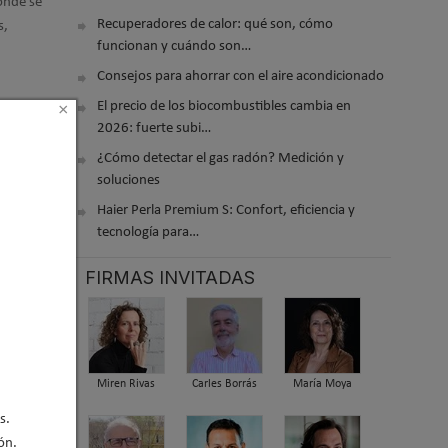
donde se
Recuperadores de calor: qué son, cómo
s,
funcionan y cuándo son…
Consejos para ahorrar con el aire acondicionado
El precio de los biocombustibles cambia en
×
aciones.
2026: fuerte subi…
de
¿Cómo detectar el gas radón? Medición y
 del 30
soluciones
Haier Perla Premium S: Confort, eficiencia y
tecnología para…
es
taformas
FIRMAS INVITADAS
 que cada
es.
o
ón de
Miren Rivas
Carles Borrás
María Moya
su
s.
ón.