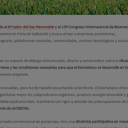
da al
6º Salón del Gas Renovable
y al 19º Congreso Internacional de Bioener
tiembre en Feria de Valladolid y busca atraer a empresas promotoras,
agrario, plataformas vecinales, universidades, centros tecnológicos y asoci
ciar un espacio de diálogo estructurado, directo y constructivo sobre la
situa
arreras y las condiciones necesarias para que el biometano se desarrolle en 
almente aceptada.
renovables, pero ha de hacerlo escuchando al territorio. El biometano ofre
estionar mejor los subproductos orgánicos, producir energía renovable y 
 debe explicarse bien, tramitarse con rigor y atender las preocupaciones de 
dente de AVEBIOM
.
 jornada convencional de ponencias, sino una
dinámica participativa en mes