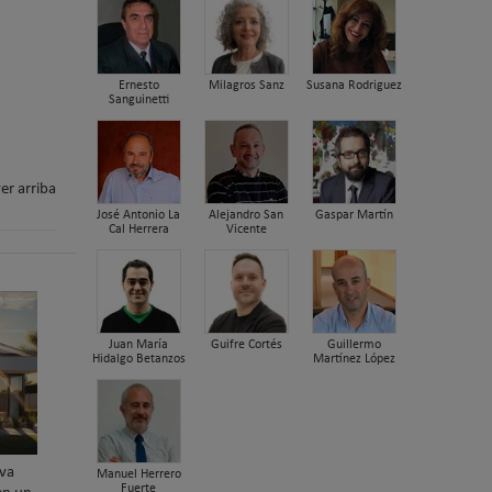
Ernesto
Milagros Sanz
Susana Rodriguez
Sanguinetti
er arriba
José Antonio La
Alejandro San
Gaspar Martín
Cal Herrera
Vicente
Juan María
Guifre Cortés
Guillermo
Hidalgo Betanzos
Martínez López
va
Manuel Herrero
Fuerte