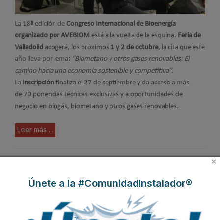
La 18ª edición de
Congreso Internacional de Bioenergía
organizado por AVEBIOM
está a la vuelta de la esquina.
Feria de
Valladolid
acogerá, los próximos
1 y 2 de octubre
, la cita que este
año lleva por lema
:
“Biometano y otros gases renovables: El
camino hacia una economía sostenible y competitiva”.
La
inscripción
finaliza el 27 de septiembre y da acceso a más
de 70 ponencias técnicas exclusivas y a oportunidades de
negocio en biogás, biometano y otros gases renovables.
Leer más ...
×
“Biomasa en tu Casa” arranca en
Únete a la #ComunidadInstalador®
Valladolid su recorrido por 250
municipios de toda España
Publicado en
Asociaciones
17 Sep 2025