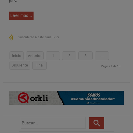
país.
Leer más ...
Suscribirse a este canal RSS
Inicio
Anterior
1
2
3
…
Siguiente
Final
Página 1 de 13
B
u
s