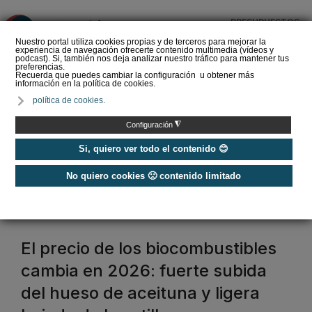
PRESUPUESTOS
❌
Nuestro portal utiliza cookies propias y de terceros para mejorar la
experiencia de navegación ofrecerte contenido multimedia (vídeos y
podcast). Si, también nos deja analizar nuestro tráfico para mantener tus
preferencias.
Recuerda que puedes cambiar la configuración u obtener más
información en la política de cookies.
La Liga de los
política de cookies.
Instaladores: Los Titanes
del Amperio (Episodio 3)
◮
Configuración
Si, quiero ver todo el contenido 😊
No quiero cookies 🙁 contenido limitado
Home
/
AVEBIOM
avebiom
El precio de los biocombustibles
cambia en 2026: fuerte subida
del hueso de aceituna y ligera