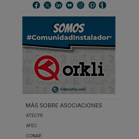
c
a
r
.
.
.
MÁS SOBRE ASOCIACIONES
ATECYR
AFEC
CONAIF