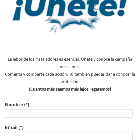
La labor de los instaladores es esencial. Únete y conoce la campaña
mes a mes.
Comenta y comparte cada acción. Tú también puedes dar a conocer la
profesión.
La inauguración oficial de la exposición itinerante “Biomasa en tu
¡Cuantos más seamos más lejos llegaremos!
Casa”, promovida por la Asociación Española de la Biomasa
(AVEBIOM), se ha celebrado esta semana en el CEIP Miguel
Nombre
(*)
Delibes de Aldeamayor de San Martín (Valladolid). El evento ha
contado con la participación del consejero de Medio Ambiente,
Vivienda y Ordenación del Territorio de la Junta de Castilla y
Email
(*)
León, que ha mostrado su apoyo a esta iniciativa divulgativa
dirigida a todos los públicos.