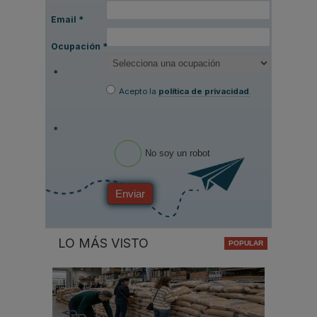
Email
*
Ocupación
*
*
Acepto la
política de privacidad
.
*
No soy un robot
Enviar
LO MÁS VISTO