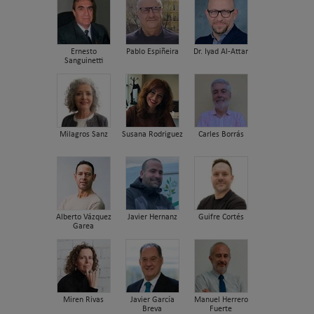
Ernesto
Pablo Espiñeira
Dr. Iyad Al-Attar
Sanguinetti
Milagros Sanz
Susana Rodriguez
Carles Borrás
Alberto Vázquez
Javier Hernanz
Guifre Cortés
Garea
Miren Rivas
Javier García
Manuel Herrero
Breva
Fuerte