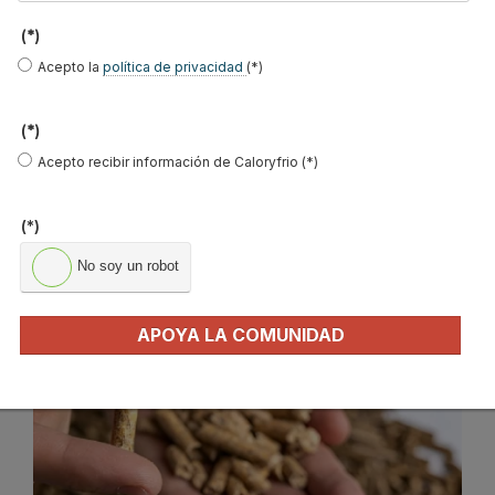
(*)
Leer más ...
Acepto la
política de privacidad
(*)
Más seguridad para el
(*)
Acepto recibir información de Caloryfrio (*)
consumidor de pellet: ENplus® de
AVEBIOM obtiene reconocimiento
(*)
oficial europeo
No soy un robot
Publicado en
Biomasa
13 Jun 2025
APOYA LA COMUNIDAD